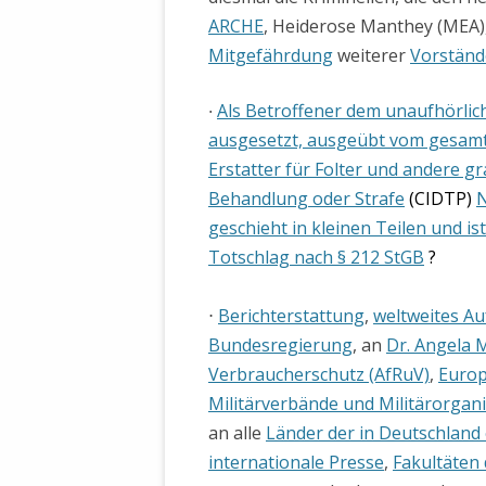
WALDBRONNER SELBSTÄNDIGE
ARCHE
, Heiderose Manthey (MEA
KELTERN V
ZEICHNENDE
Mitgefährdung
weiterer
Vorständ
ARCHITEKTUR. KUNST. LEBEGUT
HAUS.
BUNDESMIN
Als Betroffener dem unaufhörlic
⋅
VERTEIDIG
ARCHETELEVISION. ARCHE TV –
ausgesetzt, ausgeübt vom gesam
TERRITORIA
STUDIO.
Erstatter für Folter und andere 
FÜHRUNGS
Behandlung oder Strafe
(CIDTP)
N
CONCERTS
BUNDESWEH
VERFOLGUN
geschieht in kleinen Teilen und i
DABEI. BIOLÄDEN.
JOURNALIST
Totschlag nach § 212 StGB
?
PROZESSEN
HOLZBAU. KERN-ROSSMANITH.
⋅
Berichterstattung
,
weltweites A
BÜRGERMEI
ROT. GESCHLOSSENER BEREICH.
Bundesregierung
, an
Dr. Angela 
GEMEINDER
Verbraucherschutz (AfRuV)
,
Europ
SONJA ZILL
VOR ORT. MICHEL BRÄU.
DIE WAHRE
Militärverbände und Militärorgani
MENSCHENR
an alle
Länder der in Deutschland 
KID – EKE –
internationale Presse
,
Fakultäten 