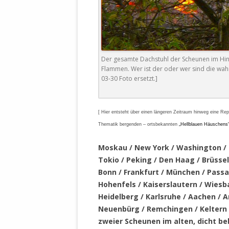
STATUTEN 
A/HRC/43/4
EIGENE VOLK
OLAF SCHOL
Der gesamte Dachstuhl der Scheunen im Hint
AUFGEFORD
Flammen. Wer ist der oder wer sind die wahr
MISSBRÄUC
03-30 Foto ersetzt.]
EXKLUSIONS
KANTE ZEI
[
H
ier
entsteht über einen längeren Zeitraum hinweg eine Rep
WELTWEITE
Thematik bergenden – ortsbekannten
„Hellblauen Häuschens
WAHREN VE
Moskau / New York / Washington / 
– EKE – PAS
Tokio / Peking / Den Haag / Brüssel 
AUFKLÄRUN
Bonn / Frankfurt / München / Pass
MÖRDERMAIL
Hohenfels / Kaiserslautern / Wiesba
MEINE SÖH
Heidelberg / Karlsruhe / Aachen / 
UND FALK-G
Neuenbürg / Remchingen / Keltern /
zweier Scheunen im alten, dicht be