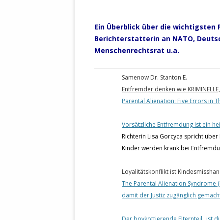
Ein Überblick über die wichtigsten 
Berichterstatterin an NATO, Deutsc
Menschenrechtsrat u.a.
S
amenow Dr. Stanton E.
Entfremder denken wie KRIMINELL
Parental Alienation: Five Errors in 
Vorsätzliche Entfremdung ist ein h
Richterin Lisa Gorcyca spricht übe
Kinder werden krank bei Entfremd
Loyalitätskonflikt ist Kindesmissha
The Parental Alienation Syndrome 
damit der Justiz zugänglich gemach
Der boykottierende Elternteil „ist du