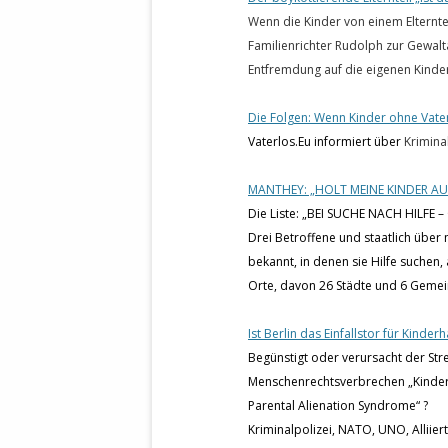
Wenn die Kinder von einem Elternte
Familienrichter Rudolph zur Gewal
Entfremdung auf die eigenen Kinde
Die Folgen: Wenn Kinder ohne Vat
Vaterlos.Eu informiert über
Kriminal
MANTHEY: „HOLT MEINE KINDER AUS
Die Liste: „BEI SUCHE NACH HILFE
Drei Betroffene und staatlich übe
bekannt, in denen sie Hilfe suchen,
Orte, davon 26 Städte und 6 Geme
Ist Berlin das Einfallstor für Kinder
Begünstigt oder verursacht der Str
Menschenrechtsverbrechen „Kinderra
Parental Alienation Syndrome“ ?
Kriminalpolizei, NATO, UNO, Alliiert