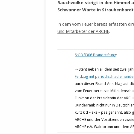
Rauchwolke steigt in den Himmel au
Schwanner Warte in Straubenhardt
In dem vom Feuer bereits erfassten d
und Mitarbeiter der ARCHE
.
StGB §306 Brandstiftung
:
⇒
Steht neben all dem seit zwei J
Feldzug mit periodisch aufeinand
auch dieser Brand-Anschlag auf di
vom Feuer bereits in Mitleidensc
Funktion der Präsidentin der ARCH
„Kinderraub nicht nur in Deutschla
kurz kid – eke – pas genannt, also
ARCHE und der Vorsitzenden zweie
ARCHE e.V. Waldbronn und dem ARCH