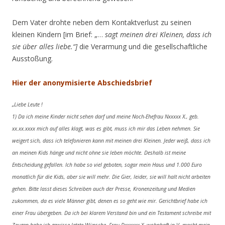
Dem Vater drohte neben dem Kontaktverlust zu seinen
kleinen Kindern [im Brief: „…
sagt meinen drei Kleinen, dass ich
sie über alles liebe.“]
die Verarmung und die gesellschaftliche
Ausstoßung.
Hier der anonymisierte Abschiedsbrief
„Liebe Leute !
1) Da ich meine Kinder nicht sehen darf und meine Noch-Ehefrau Nxxxxx X., geb.
xx.xx.xxxx mich auf alles klagt, was es gibt, muss ich mir das Leben nehmen. Sie
weigert sich, dass ich telefonieren kann mit meinen drei Kleinen. Jeder weiß, dass ich
an meinen Kids hänge und nicht ohne sie leben möchte. Deshalb ist meine
Entscheidung gefallen. Ich habe so viel geboten, sogar mein Haus und 1.000 Euro
monatlich für die Kids, aber sie will mehr. Die Gier, leider, sie will halt nicht arbeiten
gehen. Bitte lasst dieses Schreiben auch der Presse, Kronenzeitung und Medien
zukommen, da es viele Männer gibt, denen es so geht wie mir. Gerichtbrief habe ich
einer Frau übergeben. Da ich bei klarem Verstand bin und ein Testament schreibe mit