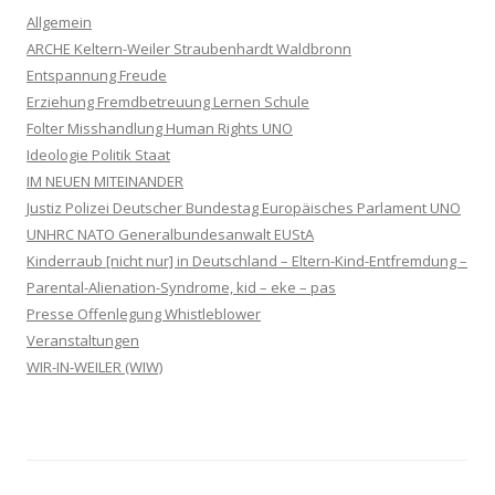
Allgemein
ARCHE Keltern-Weiler Straubenhardt Waldbronn
Entspannung Freude
Erziehung Fremdbetreuung Lernen Schule
Folter Misshandlung Human Rights UNO
Ideologie Politik Staat
IM NEUEN MITEINANDER
Justiz Polizei Deutscher Bundestag Europäisches Parlament UNO
UNHRC NATO Generalbundesanwalt EUStA
Kinderraub [nicht nur] in Deutschland – Eltern-Kind-Entfremdung –
Parental-Alienation-Syndrome, kid – eke – pas
Presse Offenlegung Whistleblower
Veranstaltungen
WIR-IN-WEILER (WIW)