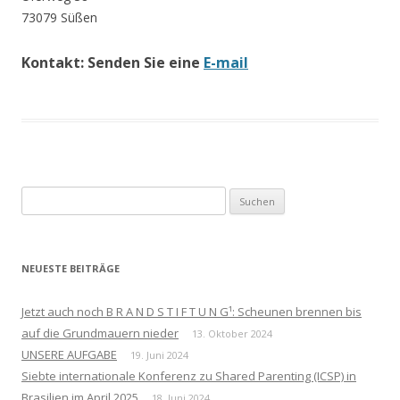
73079 Süßen
Kontakt:
Senden Sie eine
E-mail
Suchen
nach:
NEUESTE BEITRÄGE
Jetzt auch noch B R A N D S T I F T U N G¹: Scheunen brennen bis
auf die Grundmauern nieder
13. Oktober 2024
UNSERE AUFGABE
19. Juni 2024
Siebte internationale Konferenz zu Shared Parenting (ICSP) in
Brasilien im April 2025
18. Juni 2024