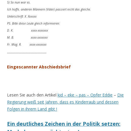
5) So nun war es.
Ich hoffe, anderen Männern (Väter) passiert nicht das gleiche.
Unterschrift: X. Xxxxxx
PS. Bitte diese Leute gleich informieren:
D. K. xxxx-xxxxxxx
M. B. xxxx-xxxxxxx
Fr. Mag. R. xxxx-xxxxxxx
___________________________
Eingescannter Abschiedsbrief
Lesen Sie auch den Artikel
kid – eke – pas – Opfer Eddie
–
Die
Regierung weiß seit Jahren, dass es Kinderraub und dessen
Folgen in ihrem Land gibt !
Ein deutliches Zeichen in der Politik setzen: