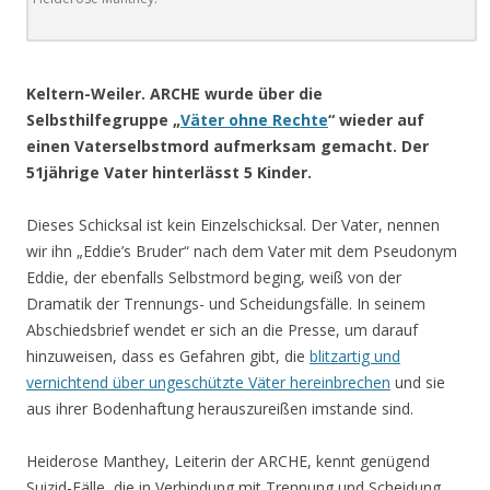
.
Keltern-Weiler. ARCHE wurde über die
Selbsthilfegruppe „
Väter ohne Rechte
“ wieder auf
einen Vaterselbstmord aufmerksam gemacht. Der
51jährige Vater hinterlässt 5 Kinder.
Dieses Schicksal ist kein Einzelschicksal. Der Vater, nennen
wir ihn „Eddie’s Bruder“ nach dem Vater mit dem Pseudonym
Eddie, der ebenfalls Selbstmord beging, weiß von der
Dramatik der Trennungs- und Scheidungsfälle. In seinem
Abschiedsbrief wendet er sich an die Presse, um darauf
hinzuweisen, dass es Gefahren gibt, die
blitzartig und
vernichtend über ungeschützte Väter hereinbrechen
und sie
aus ihrer Bodenhaftung herauszureißen imstande sind.
Heiderose Manthey, Leiterin der ARCHE, kennt genügend
Suizid-Fälle, die in Verbindung mit Trennung und Scheidung