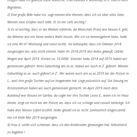
Zeugen habe ich gewisse letzte Wünsche, Frau Dxxxxxx X. wohnhaft in V. macht mein
Begräbnis.
2) Eine große Bitte habe ich, sagt meinen drei Kleinen, dass ich sie über alles liebe.
Meinen zwei Großen auch bitte. Es ist mir sehr wichtig !
3) Es ist wichtig, dass es die Medien erfahren, da Menschen (Frau) wie Nxxxxx X. gibt,
die Männer wie mir keine andere Wahl lassen. Wie ich sie kennengelernt habe, hatte
sie eine 40 m² Wohnung und sonst nichts. Sie behauptet, dass ich Oktober 2018
ausgezogen bin, was nicht stimmt. Habe ihr 2018-2019 drei Autos gekauft. Letzter
Wagen war April 2019. Kosten ca. 10.000€. Silvester habe 2018 auf 2019 haben wir
gemeinsam gefeiert. Ihren Geburtstag am xx.xx. haben wir auch in Z. gefeiert. Meinen
Geburtstag xx.xx. auch gefeiert in Z.. Wir waren auch am xx.xx.2019 bei der Polizei in
L., weil ihre große Tochter auf sie hingetreten hat. Liegt polizeilich auf. Die Sitzung im
Krisenzentrum haben wir auch gemeinsam gemacht. Im April 2019 nach dem
Autokauf war Nxxxxx im Garten, da sagte mir ihre Tochter Lxxxx X., wenn ich im Haus
bleibe, zeigt sie mich bei der Polizei an, dass ich sie schlage und sexuell belästige. Ich
habe dies Nxxxxx sofort erzählt, leider glaubt sie es nicht. [unleserlich eingescannt]
bin ich Ende Mai 2019 ausgezogen.
4) Frau X. sollte sich schämen, dass sie den Kindesvater gezwungen hat, Selbstmord
zu begehen !