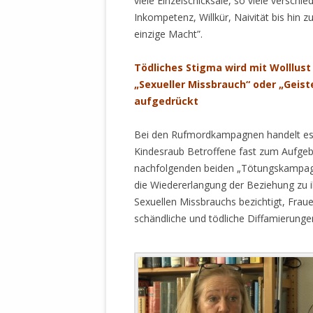
viele Einzelschicksale, so viele verschi
MANTHEY W
Inkompetenz, Willkür, Naivität bis hin
DEUTSCHE M
einzige Macht”.
SÄMTLICHE
UND MILIT
Tödliches Stigma wird mit Wolllust
DER ALLIIER
„Sexueller Missbrauch“ oder „Geis
EINSCHREIT
aufgedrückt
ÜBERWINDUN
PAS
Bei den Rufmordkampagnen handelt es s
MELDUNG A
Kindesraub Betroffene fast zum Aufgebe
JURISTENFA
nachfolgenden beiden „Tötungskampagne
LEIPZIG IS
die Wiedererlangung der Beziehung zu i
Sexuellen Missbrauchs bezichtigt, Frau
NOTWEHR 
schändliche und tödliche Diffamierun
KRIMINALIT
IN WEILER, 
DEUTSCHLA
NORDAMER
OLAF SCHO