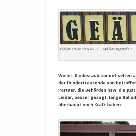
WALDBRONNER SELBSTÄNDIGE
KELTERN V
ZEICHNENDE
ARCHITEKTUR. KUNST. LEBEGUT
HAUS.
BUNDESMIN
VERTEIDIG
ARCHETELEVISION. ARCHE TV –
TERRITORIA
STUDIO.
FÜHRUNGS
Plakatiert an den ARCHE-Aufklärungstafeln. G
CONCERTS
BUNDESWEH
VERFOLGUN
DABEI. BIOLÄDEN.
.
JOURNALIST
Weiler. Kindesraub kommt selten al
PROZESSEN
HOLZBAU. KERN-ROSSMANITH.
der Hunderttausende von betroffen
Partner, die Behörden bzw. die Ju
BÜRGERMEI
ROT. GESCHLOSSENER BEREICH.
Lieder, besser gesagt, lange Balla
GEMEINDER
überhaupt noch Kraft haben.
SONJA ZILL
VOR ORT. MICHEL BRÄU.
DIE WAHRE
MENSCHENR
KID – EKE –