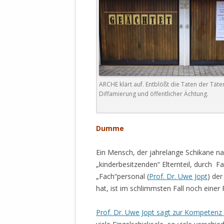
DER EIGENE
ENTFREMDE
STAATLICH 
HEILIGE ZE
BEGINNT !
DER SCHNEE
ARCHE klärt auf. Entblößt die Taten der Täte
DEUTSCHE 
Diffamierung und öffentlicher Ächtung.
MILITÄR DE
U.A. IN DI
Dumme
DER ARCHE
EFFEKTIVE
Ein Mensch, der jahrelange Schikane na
REFORM DE
„kinderbesitzenden“ Elternteil, durch 
„Fach“personal (
Prof. Dr. Uwe Jopt
) de
KINDERRAUB
hat, ist im schlimmsten Fall noch ein
SCHWERT D
REGIERUNG
Prof. Dr. Uwe Jopt sagt zur Kompetenz