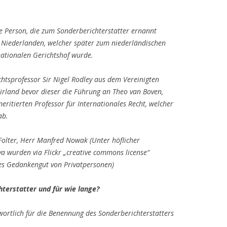
GEMEINDE UND BEVÖLKERUNG
INTERNATIONAL ASSOC
MELDUNG AN MILITÄR: 
INTERNATIONALE BIK
ELTERN UND GROSSELT
GONZÁLEZ DR. JUR. JO
KATJA KEUL ANTWORTE
HUMAN RIGHTS DEFEN
NOCH AUSSTEHENDEN
KID – EKE – PAS – ERKLÄRUNG
MUSS EIN ANWALT SEIN
IN BRÜSSEL MEHRFACH
DIE WUNDEN UNSERER
GUERRA
PRESSEANFRAGE DER A
KOMM, SEI DABEI !!! B
JURISTENFAKULTÄTEN 
te Person, die zum Sonderberichterstatter ernannt
DACH-STAATEN IN NEU
AUSGESPROCHEN: DEU
VORFAHREN IN UNS
DRINGEND NOTWENDI
PROFILE DER SELBSTHIL
KINDERSCHUTZKONGRESS 2025
2018 STARTET IN 22 T
MÜSSEN UNTERHALTSZ
DEUTSCHLAND SIND JE
 Niederlanden, welcher später zum niederländischen
AUFWIND
FOLTERT
GRESSER PROF. DR. UR
QUALIFIZIERUNG VON 
0RGANISATIONEN BEI
KLEIDUNG KAUFEN ?
INFORMIERT
ationalen Gerichtshof wurde.
EFFECTIVE METHODS FOR
KRIMINALPOLIZEI PFORZHEIM
PRESSEMITTEILUNGEN
DER STRAFANTRAG GE
VORLIEGENDEM KID – E
DER BLAUE WEIHNACH
NOTIS MARIAS VOR DE
GROGANZ SANDRO
REFORMING FAMILY LAW
MERKEL DR. ANGELA
NEUES ERKLÄRVIDEO:
KINDERRAUB, MENSCH
MELDUNG AN MILITÄR:
EUROPÄISCHEN PARLA
htsprofessor Sir Nigel Rodley aus dem Vereinigten
LEBENSGEMEINSCHAFT
VERFASSUNGSBESCHW
DER KINDERRECHTE-SK
UND VÖLKERMORD
HOFFMANN VOLKER
BUSINESS & LAW SCHO
ENTLARVT: MARODE
rland bevor dieser die Führung an Theo van Boven,
ORIGINAL SPEECH BY 
SCHÖMBERG IM AUFBAU
SELBST EINLEGEN
VON ULM GEHT VOR DI
PETER JAHR (MDEP) A
IST INFORMIERT
STRUKTUREN IN DER FACH- UND
eritierten Professor für Internationales Recht, welcher
THE GERMAN FEDERAL
HOLLSTEIN PROF. DR. 
VEREINTEN NATIONEN
AUF DIE PRESSEANFRAG
RECHTSAUFSICHTSBEHÖRDE ?
LIBERALE MÄNNER
PSYCHISCHE GESUNDHEI
ab.
COMMITTEE FOR LEGAL
PLAYLIST
MELDUNG AN MILITÄR: 
ERKUNDUNGSBESUCH
MÄNNERN – TERRA INC
AND CONSUMER PROT
INTERNATIONALE CON
DOPPELRESIDENZ
UNIVERSITÄT BERLIN IS
ENTLARVUNG DER
„JUGENDAMT“
LOSTKIDS – DAS NETZWERK
WECHSELMODELL: FLYE
Folter, Herr Manfred Nowak (Unter höflicher
VICTIMS MISSION
INFORMIERT
VERWALTUNGSSTRUKTUREN IN
GEGEN KONTAKTABBRÜCHE UND
ORIGINALREDE VON AR
AUFKLÄRUNG
ELTERNBEWEGUNG
 wurden via Flickr „creative commons license“
PHILIPPE BOULLAND: „
DEUTSCHLAND
ELTERN-KIND-ENTFREMDUNG
DEN BUNDESDEUTSCH
JOHANNES GUTENBERG
ges Gedankengut von Privatpersonen)
MELDUNG AN MILITÄR:
DIVORCES BINATIONAU
ESSEN. EFKIR – ELTERN
AUSSCHUSS FÜR RECHT
UNIVERSITÄT MAINZ
FRIEDRICH-SCHILLER-
ERNEUT, DA BRANDAKTUELL:
PHÉNOMÈNE AUX
MÄNNER IN DEUTSCHLAND
KINDER IM REVIER
VERBRAUCHERSCHUTZ
terstatter und für wie lange?
UNIVERSITÄT JENA IST
FACH- UND
CONSÉQUENCES DÉSAS
KAMMERLANDER ELISA
MENSCHENRECHTSRAT
AN DEN MENSCHENREC
INFORMIERT
RECHTSAUFSICHTSBEHÖRDE DE
FREIFAM HEISST FREIHEIT
REGIERUNG: DIE
PRESSEKONFERENZ IM
wortlich für die Benennung des Sonderberichterstatters
UND AN ALLE BOTSCHA
KAMPER LIESELOTTE
GEMEINDE KELTERN – HIER:
AMILIEN
KINDSCHAFTSRECHTSR
MUSIK
CLAUDIA WILKES & HA
MELDUNG AN MILITÄR:
EUROPÄISCHEN PARLA
IN DEUTSCHLAND VERT
VERDACHT AUF RECHTSBRUCH,