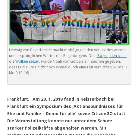
Hedwig von Beverfoerde macht mobil gegen den Verlust des wahren
und ursprünglichen Wertes des Regenbogens. Der „
Bogen, den ich in
die Wolken setze
”, wurde Noah von Gott als ein Zeichen gegeben,
dass Er die Erde nicht noch einmal durch eine Flut vernichten würde (1.
Mo 9,13-16).
.
Frankfurt. „Am 20. 1. 2018 fand in Kelsterbach bei
Frankfurt ein Symposium des ‚Aktionsbündnisses für
Ehe und Familie – Demo für alle’ sowie CitizenGO statt.
Die Veranstaltung konnte nur unter dem Schutz
starker Polizeikräfte abgehalten werden. Mit