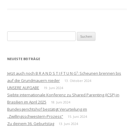
Suchen
nach:
NEUESTE BEITRÄGE
Jetzt auch noch B R A N D S T I F T U N G¹: Scheunen brennen bis
auf die Grundmauern nieder
13. Oktober 2024
UNSERE AUFGABE
19. Juni 2024
Siebte internationale Konferenz zu Shared Parenting (ICSP) in
Brasilien im April 2025
18. Juni 2024
Bundesgerichtshof bestätigt Verurteilung im
„Zwillingsschwestern-Prozess“
15. Juni 2024
Zu deinem 36. Geburtstag
13. Juni 2024