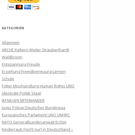
NICHT MEHR WARTEN
LICHE
EKO-FREE
SPRUNGBRETT – FREE IN
OPFER ZU
TOTSCHLAG ? SLAPP HEISST: K
FREIGEBEN ?
DIE IHN NICHT ERLEBT HABEN
TO
BILDUNGSPLAN, WEIL …
KOOPERATION MIT DER PR
EINE STADT IM UMBRUCH –
RITISCHE JOURNALISTEN PER S
EDEN:
DAS DRAMA UM DIE KRALLEN DES
AN DIE BEVÖLKERUNG VON
JETZT DOCH ?
FÜR SPRACHTHERAPIE IN
ETTLINGEN
TRATEGISCHER K
ÄTER
ER
JUGENDAMTES
WEILER
ДОНАЛЬД
FRÜHSEXUALISIERUNG AN
SÖLLINGEN
ERICHT
KATEGORIEN
LAGEVERFAHREN MIT HILFE DER J
NACH §
RICHTES
WALDBRONNER SCHULEN ?
GERICHT
USTIZ MUNDTOT MACHEN
U.A. AN
DER FALL DANIEL GRUMPELT IN
ANZEIGE GEGEN BÜRGERMEISTER
N
Allgemein
SRAT
NÜRNBERG VOR GERICHT
BOCHINGER VON KELTERN ?
STAATSANWALT UNTERSTELLER
SOS – CALL FOR HELP !
IEF IM
ARCHE Keltern-Weiler Straubenhardt
WEISS ZWAR NICHT WIE OFT, A
ERICHT
Waldbronn
DER ARCHE
DER GROSSE ZUSTANDSBERICHT Z
ARCHE WIRD IN KELTERNER
SOS – CALL FOR HELP ! DIES IST
BER DASS DER ANWALT FÜR M
ICHE
Entspannung Freude
HLOSSEN
UR LAGE IM FAMILIENRECHT IN D
FACEBOOK-GRUPPE
EN ZUM
EIN HILFERUF !
ENSCHENRECHTE ES GETAN H
TRAG AUF
RDE EINES
Erziehung Fremdbetreuung Lernen
EUTSCHLAND 2020 / 2021
DISKRIMINIERT
SS GEGEN
AT, DAS WEISS ER !
EGEN
DING
Schule
VATIKAN, EVANGELISCHE KIRCHEN
DER JUSTIZFALL DR. EIKE
ARCHE-MOBIL AN OSTERN
Folter Misshandlung Human Rights UNO
UND ETHIKRAT BENACHRICHTIGT
STAATSTERROR ? WURDE AM
LDIGER
LAUTERBACH: У МАТЕРИ УКРАЛИ
UNTERWEGS
Ideologie Politik Staat
ÜBER MEDIENOFFENSIVE DER
ENDE ULVI KULAC MISSBRAUCHT ?
’S PRIDE
СЫНА ИЗ-ЗА РУССКОЙ КРОВИ
IM NEUEN MITEINANDER
 ZUR
ARCHE
ERDE
BRECHENS
AUF DIE SCHIPPE ?
Justiz Polizei Deutscher Bundestag
VOM KREISSSAAL IN DIE KITA
LUTION
UR] IN
CHSTAG
DAS LAND
DIE ANTWORT VON
WELCHE ROLLE SPIELEN DAS
Europäisches Parlament UNO UNHRC
 GIBT ES
HEIMER
AUF DIE SCHIPPE ?
N-KIND-
 TOR
OBERAMTSANWÄLTIN SIGRID
TRANSPARENZ IN DER JUSTIZ
S
EUROPÄISCHE PARLAMENT UND
NATO Generalbundesanwalt EUStA
RHAUPT
IN
ARENTAL
MICOL, STAATSANWALTSCHAFT
DURCH DIGITALE
DIE DEUTSCHEN ABGEORDNETEN
Kinderraub [nicht nur] in Deutschland –
BERICHTE VON MEHRFACHEM
JUSTIZ“
ZUM
ECHT
“, KURZ
KARLSRUHE – ZWEIGSTELLE
PROZESSBEOBACHTUNG