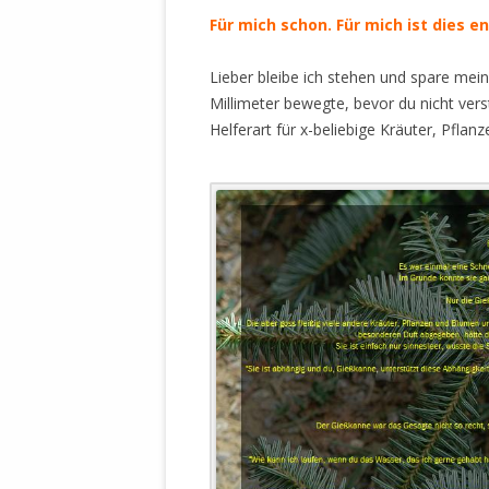
STATUTEN 
Für mich schon. Für mich ist dies e
A/HRC/43/4
EIGENE VOLK
Lieber bleibe ich stehen und spare mein
Millimeter bewegte, bevor du nicht ver
OLAF SCHOL
Helferart für x-beliebige Kräuter, Pfla
AUFGEFORD
MISSBRÄUC
EXKLUSIONS
KANTE ZEI
WELTWEITE
WAHREN VE
– EKE – PAS
AUFKLÄRUN
MÖRDERMAIL
MEINE SÖH
UND FALK-G