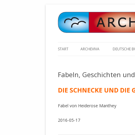
START
ARCHEVIVA
DEUTSCHE 
ARCHE E.V. WALDBRONN
ARCHE AN 
BOCHINGER 
Fabeln, Geschichten und
ARCHE E.V. WEILER
STELLV. BÜ
BISCHOFF (
ARCHE-KONGRESSE
DIE SCHNECKE UND DIE 
ZILLY (GES
GEMEINDERA
HEUTE FEIERN WIR GEBURTSTAG
Fabel von Heiderose Manthey
VOLKSVERH
HAPPY BIRTHDAY ARCHE !
ÖFFENTLIC
UNSERE NATUR: WASSER, LUFT
2016-05-17
ZURSCHAUS
UND ERDE
AUSGESUCH
DURCH DIE 