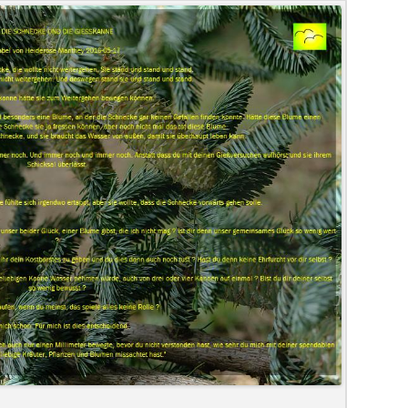
AUSSCHUSS FÜR RECHT UND
AUF DEM PRÜFSTAND:
FRIEDENSANGEBO
BESCHWERDE WEGEN
CALL FOR HELP – HEID
ERANTWORTLICH
VERANTWORTLICHKEIT
ARCHE-KONGRESS 2011
VERBRAUCHERSCHUTZ
DIE UNERTRÄGLICHKEIT DER
BEIM AUFDECKEN WEG
ZERSTÖRUNG DER
AN DIE WELT
NICHTZULASSUNG DER REVISIO
MANTHEY AN DONALD
N VOR ?
FOLTER UND ANDERE 
-
REICHENBACH BIETET PLATZ FÜR
DEUTSCHEN JUSTIZ
VERFASSUNGSVERRATS
(NACHTRENNUNGS-) FA
EIN
ARCHE-KONGRESS 2010
UNMENSCHLICHE ODER
EINEN FRIEDENSPFAHL UND WIRD
AXION RESIST
AXION RESIST LÄDT EIN 
ARCHE-MEDIT
DER KONTAKT VON ARC
ENTHÜLLUNGS-JOURNA
DURCH FAMILIENRICHTE
ISTERIUM DER
ERNIEDRIGENDE BEHA
MIT ZUM LICHT DER WELT
LEBEN WIR IN EINER ZEIT DES
ANNONCE „HELLBLAUES
WEISSE HAUS
UND VERFASSUNGSSCH
ARCHE-KONGRESS 2009
UNG UND
BAKER – BERNET – BURGESS –
ENERGETISCHE H
ODER BESTRAFUNG
BEHÖRDENFASCHISMUS ?
AUFSCHRECKENDE VOR
HÄUSCHEN“ IN DEN
WEGEN „BELEIDIGUNG“ 
LES
VERANSTALTUNGEN IM LEBEGUT-
GOTTLIEB – HARMAN – MILLER –
2. ARCHE-INTERNER
DER WEG: DER INTERN
DER SACHVERSTÄNDIGE
GEMEINDENACHRICHTEN
BÜRGERMEISTERS VERUR
TROMMELN
KOMMANDO DER
AUFRUF ZUR TEILNAHM
HAUS
WOODALL – WOODALL –
WELCHE INTERESSEN ABER HAT
TROMMELBAUKURS MIT RON
DURCHBRUCH
AFRUV
KELTERN
DESIRE FOR ROOTS – DESIRE FOR
LOVE 11
R EINBEZOGEN IN
„CALL FOR SUBMISSIO
WYGANT ET AL.
ALTBÜRGERMEISTER
PALESCH
DAS GERICHTSPROTOK
VOLKSHOCHSCHU
WERNERS WACKEL-HOCKER ON
LOVE
G DER FREIEN
PSYCHOLOGICAL TORT
GASSENSCHMIDT IN DER REGION
HEIDEROSE MANTHEY 
FORDERUNG AN DEN
ANNONCEN IN DEN
DEM STRAFGERICHTSP
BAUERNLADEN REISER
LOVE 10
TOUR
BASEL PEACE FORUM
ARCHE ÜBT SICH IM
IN MITTELS SLAPP-
ILL-TREATMENT“
RUND UM DEN CASTELLBERG ?
TRUMP
STELLVERTRETENDEN
GEMEINDENACHRICHTEN
GEGEN MANTHEY
LE JAZZ MANOUCHE
WALDBRONN-REICHENBACH
TROMMELBAU
VORSITZENDEN DES
LOVE 09
KELTERN
WIRTSCHAFTSSTANDORT
BLAUMILCH UND WAGNER
KID – EKE – PAS ÜBERW
BEKANNTGABE DER UN
WIEDER EIN STAATLICH
HEIDEROSE MANTHEY 
DEUTSCHE
AUSSCHUSSES FÜR REC
BIOLADEN GÖPI KARLSBAD-
WALDBRONN NACH AUSSEN V
DIE MOND BLUME
ABER WIE ?
STER BOCHINGER,
NATIONS – HUMANS RI
GEDECKTES DORFMOBBING
TRUMP
AUFGABEN ARCHEINTERN
ANTIDEMOKRATISCHES
STAATSANWALTSCHAFTE
VERBRAUCHERSCHUTZ 
LANGENSTEINBACH
BRASILIEN
FAMILIENSTELLEN IN D
ERTRETEN
AT KELTERN UND
OFFICE OF THE HIGH
GEGEN EINE EINZELNE PERSON ?
GEDANKENGUT IN DER
HINREICHENDE GEWÄH
DEUTSCHEN BUNDESTAG
E-GITARREN-KONZERT MARCUS
BRASILIANISCHEN JUSTIZ
HEIDEROSE MANTHEY 
Y INFORMIERT ÜBER
KALENDER ARCHEINTERN
COMISSIONER
BUNDESFAMILIENMINISTERIUM
DER KOMMENTAR
VERWALTUNG VON KELTERN ?
UNABHÄNGIGKEIT GEG
DR. HIRTE
BREITENEDER
DONALDA TRUMPA
N HINTERGRÜNDE DES
(BMFSFJ)
DER EXEKUTIVE
PROJEKTE ARCHEINTERN
BERICHT DES
ECHSVERBRECHENS
ARBEITET DAS AMTSGERICHT
EIN MEDITATIVES E-
HEIDEROSE MANTHEY T
SONDERBERICHTERSTA
 PAS
BUNDESGERICHTSHOF
PFORZHEIM MIT DER
SO LEICHT GEHT „ERM
GITARRENKONZERT IM LEBEGUT-
DONALD TRUMP
ÜBER FOLTER UND AND
STAATSANWALTSCHAFT
FÜR EINEN STRAFPROZE
HAUS