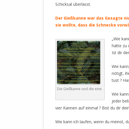
MANTHEY W
Schicksal überlässt.
DEUTSCHE M
SÄMTLICHE
Der Gießkanne war das Gesagte nich
UND MILIT
sie wollte, dass die Schnecke vorwä
DER ALLIIER
EINSCHREIT
„Wie kan
ÜBERWINDUN
hätte zu 
PAS
Ist dir 
MELDUNG A
Wie kann 
JURISTENFA
nötigt, i
LEIPZIG IS
tust ? Ha
NOTWEHR 
Die Gießkanne und die eine.
Wie kann 
KRIMINALIT
jeder be
IN WEILER, 
vier Kannen auf einmal ? Bist du dir de
DEUTSCHLA
NORDAMER
Wie kann ich laufen, wenn du meinst, das
OLAF SCHO