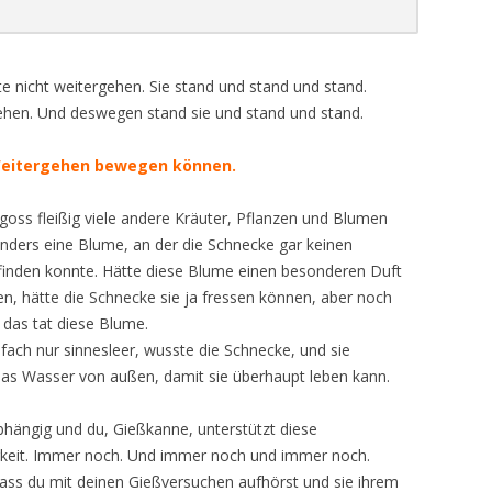
N KINDER BERAUBT,
BUNDESKRIMINALAMT
GRAUSAME, UNMENSCH
KARLSRUHE – ZWEIGSTELLE
DARAUF ABZIELT, EIN 
HEIDEROSE MANTHEY 
T UND DANN NOCH
ODER ERNIEDRIGENDE
ENTFÜHRUNG IN DIE ‘WELT DER
PFORZHEIM (ENG) ZUSAMMEN ?
BESTRAFEN (TEIL 3)
DONALD TRUMP
BUNDESMINISTERIUM FÜR JUSTIZ
DER WEG ZUM WELTFRI
VERFOLGT: DIE
BEHANDLUNG ODER
BLAUEN SPHÄREN’
SELBSTANZEIGE DER T
te nicht weitergehen. Sie stand und stand und stand.
IT DER TRÄNEN
ARCHE IST EIN
BESTRAFUNG
WARUM VERWEIGERT D
ХАЙДЕРОСЕ МАНТИ В 
BUNDESVERFASSUNGSGERICHT
BUNDESVERFASSUNGSG
WEGEN TÄTIGER REUE 
gehen. Und deswegen stand sie und stand und stand.
ERSTER TROMMELBAUKURS
BÜRGERSCHAFTLICHES
DIREKTOR DES AMTSGE
ТРАМП
KARLSRUHE UND AMTS
320 STGB
BERICHT ÜBER FOLTER 
ERFOLGREICH ABGESCHLOSSEN
ENGAGEMENT MIT ZWEI
BUNDESVERFASSUNGSGERICHT
PFORZHEIM DREI FREIE
PFORZHEIM
 BEDECKT DAS LAND
DEN MENSCHENRECHT
Weitergehen bewegen können.
VEREINEN UND VIELEM MEHR !
KARLSRUHE
JOURNALISTEN DIE
DEUTSCHE JUSTIZ TIEF T
WAS SIND GEOTECHNOGENE
BUNDESVERFASSUNGSG
AKKREDITIERUNG ?
BUNDESWEHR, NATO,
SUMPF GEFANGEN !!!
BERICHTERSTATTUNG 
STÖRUNGEN ?
ARCHE LEGT WEITERE
goss fleißig viele andere Kräuter, Pflanzen und Blumen
COUNCIL OF EUROPE
KARLSRUHE: ERFOLGRE
R ALLIIERTEN, UNO
AN DIE UN IST ABGESC
BEWEISMITTEL DER NATO U.A.
nders eine Blume, an der die Schnecke gar keinen
WEITERE ENTHÜLLUNG
STRAFANZEIGE MIT AN
VERFASSUNGSBESCHWE
E BERICHTERSTATTUNG
D-A-CH DEUTSCH-
VOR
 finden konnte. Hätte diese Blume einen besonderen Duft
STRAFGERICHTSPROZE
STRAFVERFOLGUNG W
LEHRERS GEGEN EINE
CONCEPT NOTE REGAR
 EINBEZOGEN
ÖSTERREICHISCH-
n, hätte die Schnecke sie ja fressen können, aber noch
HEIDEROSE MANTHEY
MENSCHENRAUB UND
DURCHSUCHUNG
OPEN CONSULTATION
ARCHE ZEIGT BÜRGERMEISTER
SCHWEIZERISCHE KOOPERATION
 das tat diese Blume.
 METHODEN ZUR
EFFECTIVE METHODS FOR
VERFOLGUNG UNSCHU
BOCHINGER DIE KLARE KANTE:
WELCHES IST DER
infach nur sinnesleer, wusste die Schnecke, und sie
DER AUFBAU DER
DAS ÜBERWINDEN DES
S FAMILIENRECHTS
REFORMING FAMILY LAW
DADDY’S PRIDE
ARCHE BEGRÜSST DADDY
SCHLUSS MIT DEN „SPIELCHEN“ !
GEGENWÄRTIGE STAND
das Wasser von außen, damit sie überhaupt leben kann.
VERFASSUNGSBESCHW
MENSCHENRECHTSVER
UMSETZUNG DER RESO
 – DAS SCHÄRFSTE
„KINDERRAUB [NICHT N
DEUTSCHE BUNDESWEHR
DER MARSCH VOM REI
DER SCHNEE BEDECKT 
AUSBLICK UND
DER FEHLER IM SYSTEM:
2079 (2015) AM PFORZ
IKTATORISCHER
abhängig und du, Gießkanne, unterstützt diese
DEUTSCHLAND – ELTER
ZUM BRANDENBURGER
ZUKUNFTSPERSPEKTIVE FÜR DA
IN DEUTSCHLAND ÜBE
AMTSGERICHT ?
DEUTSCHER BUNDESTAG
10 PUNKTE-PLAN FÜR E
EN
keit. Immer noch. Und immer noch und immer noch.
ENTFREMDUNG UND P
NEUE MITEINANDER
„RECHT“ ODER IST DIE „
VOM EINZELKÄMPFER 
MODERNES FAMILIENR
dass du mit deinen Gießversuchen aufhörst und sie ihrem
ALIENATION SYNDROME