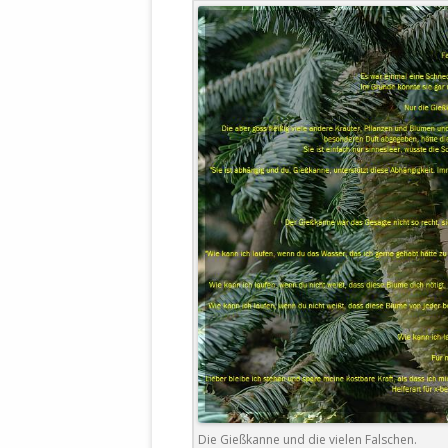
WALDBRONNER SELBSTÄNDIGE
KELTERN V
ZEICHNENDE
ARCHITEKTUR. KUNST. LEBEGUT
HAUS.
BUNDESMIN
VERTEIDIG
ARCHETELEVISION. ARCHE TV –
TERRITORIA
STUDIO.
FÜHRUNGS
CONCERTS
BUNDESWEH
VERFOLGUN
DABEI. BIOLÄDEN.
JOURNALIST
PROZESSEN
HOLZBAU. KERN-ROSSMANITH.
BÜRGERMEI
ROT. GESCHLOSSENER BEREICH.
GEMEINDER
SONJA ZILL
VOR ORT. MICHEL BRÄU.
DIE WAHRE
MENSCHENR
KID – EKE –
Die Gießkanne und die vielen Falschen.