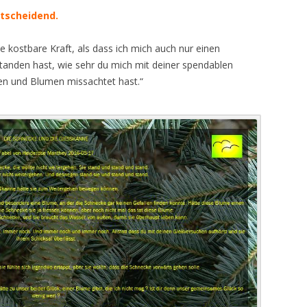
UNHRC U.A.
BUNDESTAGSABGEORD
STAATLICHEN ORDNUN
EINSTIEGSPROZESS FÜR –
FÜR FOLTER
GIBT ACHT MILLIONEN 
ntscheidend.
SPRINGT ÜBER EUREN 
STAATLICH FORCIERTEN –
EUROPEAN FATHERS (PEF)
9 „KRIEG GEGEN DAS
INPUTS FOR PSYCHOSO
DIE DERZEIT IN INSTIT
ÜBERBLICK ÜBER DIE
SCHATTEN !
TOTSCHLAG NACH § 212
“ !
DYNAMICS CONDUCIVE
AUF DER GANZEN WELT
e kostbare Kraft, als dass ich mich auch nur einen
VERFASSUNGSBESCHW
EUROPEAN PUBLIC
AUFFORDERUNG ZUR
STRAFGESETZBUCH
TORTURE AND ILL-TRE
MEHR ALS 90% VON IH
standen hast, wie sehr du mich mit deiner spendablen
AUSWIRKUNGEN DER
PROSECUTOR’S OFFICE – EPPO
UNTERSUCHUNG DES
Z IST
REPORT
LEBENDE ELTERN“
nzen und Blumen missachtet hast.“
ÜBERSICHT ÜBER DIE B
IDENTISCHEN
DETTENHEIM, KELTERN UND
MENSCHENRECHTSVER
ERT, DEN
ZUR VERFASSUNGSBES
EXPERTEN
ALTE ALEXANDER
VÖLKERRECHTSSUBJEK
WALDBRONN
KID – EKE – PAS AN DIE
HLICH ANGEWANDTEN
KONZEPT-HINWEIS ZUR
AKTUELLES AUS DEM
„DEUTSCHES REICH“ U
EUROPÄISCHE
PASSUS „KLARE
KONSULTATION
EUROPÄISCHEN PARLA
WELTWEITER AUFRUF Z
FAMILIENUNRECHT
AMENDT PROF. DR. GE
DEUTSCHE BUNDESPOST
„BUNDESREPUBLIK
STAATSANWALTSCHAFT 
GEN“ AUSZULÖSCHEN
ÜBERWINDUNG DES
BESTÄTIGT: AUSLIEFERUNG
DEUTSCHLAND“ AUF DIE
MELZER: „DAS WESEN D
ARNE GERICKE VOR DE
FINANZAMT PFORZHEIM
BAKER – BERNET – BUR
ELVIRA SCHLEGEL: DER 
BEGONNENEN 4. REICH
ERFOLGT !
DRITTER RÜCKSCHEIN
S AUFDECKEN DER
FOLTER BESTEHT
EUROPÄISCHEN PARLA
GOTTLIEB – HARMAN – 
WEILER I.GR. IST ESOTE
DER SCHWUR DER KANZ
EINGETROFFEN: LAURA
RURSACHER VON KID
GELD
BANKEN IN DIE SCHRA
GRUNDSÄTZLICH DARIN
WIE LANGE BRAUCHT D
WOODALL – WOODALL 
DIE ROLLE DER
MERKEL AUF DIE VERF
BOULLAND KÄMPFT FÜ
KÖVESI UND DIE EUROP
: DIE GESAMTE
VERSTAND EINES MENS
STAATSANWALTSCHAF
WYGANT ET AL.
STAATSANWALTSCHAFT
UND DIE ROLLE DER UN
GENERALBUNDESANWALT
BUSINESS REFRAMING
AUFFORDERUNG AN D
ERHALT DER ELTERN FÜ
STAATSANWALTSCHAFT 
G ÜBER DIE
BRECHEN.“
KARLSRUHE – ZWEIGST
KARLSRUHE – ZWEIGSTELLE
GENERALBUNDESANWA
KINDER NACH TRENNU
ODER ENGL. EUROPEAN
 – JETZT AUCH AN
BAKER AMY J.L., PH.D.
PFORZHEIM, UM EINE 
DIE LINKE
GENUG TRÄNEN
FAIRANTWORTUNG
PFORZHEIM BEI DEM
PSYCHOSOZIALE DYNAM
SCHEIDUNG
PROSECUTOR’S OFFICE 
NE JOHANNES-SIMON
STRAFANZEIGE ZU VER
MAIL 92 ZU NATO: DER
MENSCHENRECHTSVERBRECHEN
BOCH-GALHAU VON WI
FOLTER UND MISSHAN
GREIFEN OFFENBAR N I C
ERRIT
EINE WEIHNACHTSKART
GEW: EINSATZ FÜR ERZIEHUNG
GEGEN DEN EURO-
GENERALBUNDESANWA
„KINDERRAUB [NICHT NUR] IN
BRÜSSEL: DEUTSCHLAN
FÖRDERT
BUNDESTAG ?
UND WISSENSCHAFT – ALLES NUR
RETTUNGSWAHNSINN
CHRISTIDIS DR. ANDREA
DEUTSCHLAND – ELTERN-KIND-
BETREIBT MASSIV UNT
HERIBERT PRANTLS AUF
SCHEIN ?
ENTFREMDUNG – PARENTAL
UN-FRAGEBOGEN
HILFELEISTUNG
IST ZEIT FÜR EINE ENT