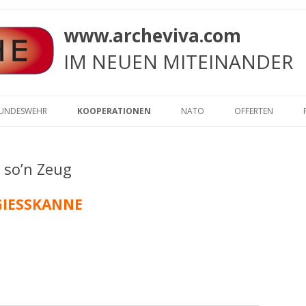
www.archeviva.com
IM NEUEN MITEINANDER
Zum
Inhalt
BUNDESWEHR
KOOPERATIONEN
NATO
OFFERTEN
springen
BÜRGERMEISTER
. KREML
§ 6, ABS. 5
ARCHE AN DONALD TR
DAS SICHTBARE
(FWG), AN DEN 1.
VÖLKERSTRAFGESETZBUCH¹
WLADIMIR PUTIN: WIR
FRIEDENSANGEBO
 so’n Zeug
. UNITED NATIONS – VEREINTE
A/HRC/43/49: BERICHT 
RGERMEISTER CLAUS
„WER … EIN¹ KIND DER GRUPPE
DEN WELTFRIEDEN !
AN DIE WELT
NATIONEN
SONDERBERICHTERSTA
FWG) UND SONJA
GEWALTSAM IN EINE ANDERE
VERNETZUNGSKONGRESS 2022 IN
ABSCHLUSSBERICHT
GIESSKANNE
ARCHE RUFT DIE ALLII
ÜBER FOLTER AN DEN
ICH BIN DEIN VAT
CHÄFTSSTELLE
GRUPPE ÜBERFÜHRT, WIRD MIT
OBEROTTERBACH
. WHITE HOUSE
VERNETZUNGSKONGRESS 2022 IN
ARCHE AN DONALD TR
DIE UNO HERBEI
MENSCHENRECHTSRAT 
T): LIEGT
LEBENSLANGER FREIHEITSSTRAF
:
OBEROTTERBACH
WLADIMIR PUTIN: WIR
ICH BIN DEINE M
ETZUNG ZUR
BESTRAFT.“
ARCHE-KONGRESS 2015
AMBASSADOR OF THE CZECH
ХАЙДЕРОСЕ МАНТИ В 
ARCHE RUFT DIE ALLII
DEN WELTFRIEDEN !
HEN
REPUBLIC IN BERLIN
FREE – FREIE ENE
ТРАМП
DIE UNO HERBEI
ANFECHTEN DES URTEILS: ARCHE
ARCHE-KONGRESS 2013
LÖFFLER HERBERT – DER REBELL
DIE PRESSEERKLÄRUNG VON
TELLUNG EINER
ARCHE RUFT DIE ALLII
E.V. WEILER I.GR. LEGT BEIM
AMTSGERICHT PFORZHEIM
RECHTSANWALT WOLFGANG
ABLADUNG TRIFFT ERS
ARCHE-KONGRES
TEN ZIELGRUPPE
AUFRUF ZUR MITARBEI
DIE UNO HERBEI
ARCHE-KONGRESS 2012
BUNDESFINANZHOF IN MÜNCHE
GRÖTSCH
NACH DEM STRAFPROZE
FÜR DIE GEMEINDE
EINEM BERICHT: