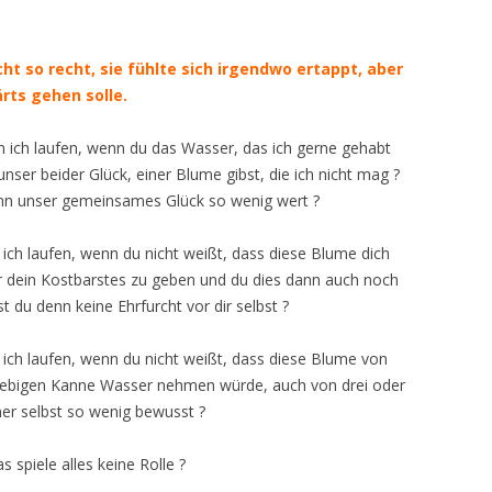
EGMR EUROPÄISCHER
EGMR: URTEIL VOM 29.
ENDET SICH AN DAS
NICHTS ANDERES ALS E
WELTWEITEN AUFMARS
AUSWAHL AN TÄTIGKEITEN DER
KID – EKE – PAS GENA
GERICHTSHOF FÜR
ABSTIMMUNG ÜBER DI
ELTERN-KIND-ENTFRE
ILITÄR UND AN
APPARAT DER INTERES
ARCHE ZUM AUFDECKEN DES
MENSCHENRECHTE
15A UND 15B
 MILITÄRVERBÄNDE
DORT TÄTIGEN UND D
DER DURCHBRUCH: DIE
t so recht, sie fühlte sich irgendwo ertappt, aber
MENSCHENRECHTSVERBRECHEN
EUROPÄISCHER GERIC
ÄRORGANISATIONEN
INTERESSEN IHRER MA
GREIFT BEI KID – EKE – 
rts gehen solle.
KID – EKE – PAS
END PARENTAL ALIENATION
AN ALLE
FÜR MENSCHENRECHTE 
TEN MIT DEM ZIEL:
?
ERSTMALS EIN
BUNDESTAGSABGEORD
GEGEN DEUTSCHLAND
EN ZUR
BEGINN DER DOKUMENTATION
n ich laufen, wenn du das Wasser, das ich gerne gehabt
ENOC – EUROPEAN NETWORK OF
RECHTSANWALT DR. A. 
DIE VERFASSUNGSBES
DRINGEND: H I L F E R 
G VON KID – EKE –
NR. 17A DER
unser beider Glück, einer Blume gibst, die ich nicht mag ?
OMBUDSPEOPLE FOR CHILDREN
JUDGMENT: EUROPEAN
DEN BUNDESDEUTSCH
VON HEIDEROSE MANT
DEUTSCHLAND AN DIE
VERFASSUNGSBESCHWERDE
denn unser gemeinsames Glück so wenig wert ?
OF HUMAN RIGHTS
AUSSCHUSS FÜR RECHT
ALLIIERTEN, AN DIE
ERASING FAMILY
POLITISCHE UND KIRCH
VERBRAUCHERSCHUTZ
N MILITÄR:
BERICHTERSTATTUNG AN DIE
AMERIKANISCHE MILITÄ
ich laufen, wenn du nicht weißt, dass diese Blume dich
GEMEINDE KELTERN U
KULTÄT UNIVERSITÄT
ERASING FAMILY DOCUMENTARY
NATO U.A. LÄUFT !
KRIMINALPOLIZEI, AN 
hr dein Kostbarstes zu geben und du dies dann auch noch
ANTRAG DER ARCHE AN
BÜRGERMEISTER SIND
T INFORMIERT
RUSSISCHEN
st du denn keine Ehrfurcht vor dir selbst ?
ANGELA MERKEL UND 
EUROPÄISCHE KOMMISSION
BETROFFEN
DAS ALLERLETZTE ! EDDA S. UND
VERTEIDIGUNGSATTACH
BUNDESTAG
AUFGRUND
DIE ALTPARTEIEN VON KELTERN 
UNO, MENSCHENRECHT
EUROPÄISCHE UNION
RÜCKFÜHRUNG EINES K
ich laufen, wenn du nicht weißt, dass diese Blume von
ÄT GEGEN ZIELOPFER
UN-SONDERBERICHTER
ANTWORT DER
SEINEM VATER VORLÄU
DAS
liebigen Kanne Wasser nehmen würde, auch von drei oder
KELTERN,
U.A.
EUROPÄISCHES FAMILIENRECHT
BUNDESREGIERUNG: „N
AUSGESETZT
MENSCHENRECHTSVERBRECHEN
iner selbst so wenig bewusst ?
ND, EUROPA UND
KURZFRISTIG UMSETZBA
KID – EKE – PAS IST AUFGEDECK
IKA
FAZIT DER BERICHTER
EUROPÄISCHES PARLAMENT
„WE LOVE YOU BOTH“
STEHEN EHE UND FAMIL
 spiele alles keine Rolle ?
DER ARCHE AN DIE NAT
APPELL AN UNSERE DE
DEM BESONDEREN SCH
DER VOLKSBANKPROZESS ALS
LZ FÜHRT LAUT UN-
EUROPARAT
[AN]* FRANS TIMMERMA