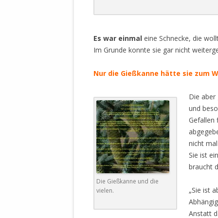
DER EIGENE
ENTFREMDE
.
STAATLICH 
Es war einmal
eine Schnecke, die woll
HEILIGE ZE
Im Grunde konnte sie gar nicht weiter
BEGINNT !
DER SCHNEE
Nur die Gießkanne hätte sie zum 
DEUTSCHE 
Die aber 
MILITÄR DE
und beso
U.A. IN DI
Gefallen
DER ARCHE
abgegebe
nicht mal
EFFEKTIVE
Sie ist e
REFORM DE
braucht 
KINDERRAUB
Die Gießkanne und die
SCHWERT D
„Sie ist 
vielen.
REGIERUNG
Abhängig
Anstatt 