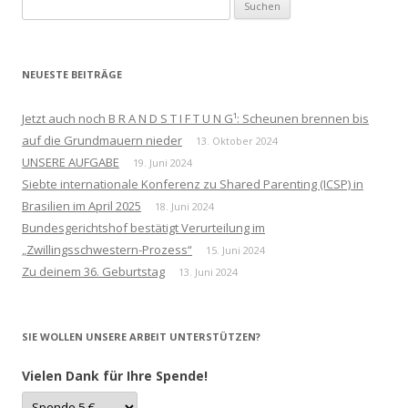
Suchen
nach:
NEUESTE BEITRÄGE
Jetzt auch noch B R A N D S T I F T U N G¹: Scheunen brennen bis
auf die Grundmauern nieder
13. Oktober 2024
UNSERE AUFGABE
19. Juni 2024
Siebte internationale Konferenz zu Shared Parenting (ICSP) in
Brasilien im April 2025
18. Juni 2024
Bundesgerichtshof bestätigt Verurteilung im
„Zwillingsschwestern-Prozess“
15. Juni 2024
Zu deinem 36. Geburtstag
13. Juni 2024
SIE WOLLEN UNSERE ARBEIT UNTERSTÜTZEN?
Vielen Dank für Ihre Spende!