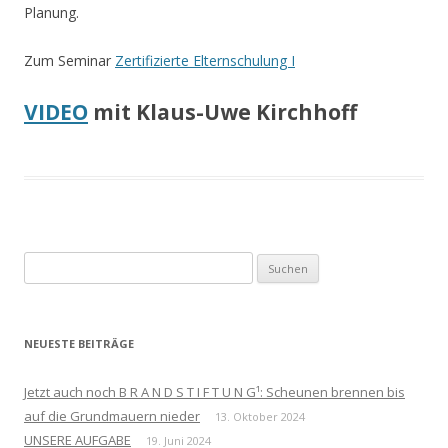
Planung.
Zum Seminar
Zertifizierte Elternschulung I
VIDEO
mit Klaus-Uwe Kirchhoff
Suchen
nach:
NEUESTE BEITRÄGE
Jetzt auch noch B R A N D S T I F T U N G¹: Scheunen brennen bis
auf die Grundmauern nieder
13. Oktober 2024
UNSERE AUFGABE
19. Juni 2024