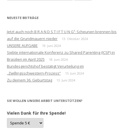
nach:
NEUESTE BEITRÄGE
Jetzt auch noch B R A N D S T I F T U N G¹: Scheunen brennen bis
auf die Grundmauern nieder
13. Oktober 2024
UNSERE AUFGABE
19. Juni 2024
Siebte internationale Konferenz zu Shared Parenting (ICSP) in
Brasilien im April 2025
18. Juni 2024
Bundesgerichtshof bestätigt Verurteilung im
„Zwillingsschwestern-Prozess“
15. Juni 2024
Zu deinem 36. Geburtstag
13. Juni 2024
SIE WOLLEN UNSERE ARBEIT UNTERSTÜTZEN?
Vielen Dank für Ihre Spende!