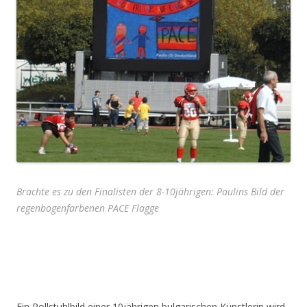
Brachte es zu den Finalisten der 8-10jährigen:
Paulins Bild der
regenbogenfarbenen PACE Flagge
.
.
.
Ein Rollstuhlbild einer 10jährigen bulgarischen Künstlerin wird