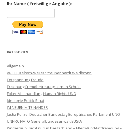
Ihr Name ( freiwillige Angabe ):
KATEGORIEN
Allgemein
ARCHE Keltern-Weiler Straubenhardt Waldbronn
Entspannung Freude
Erziehung Fremdbetreuung Lernen Schule
Folter Misshandlung Human Rights UNO
Ideologie Politik Staat
IM NEUEN MITEINANDER
Justiz Polizei Deutscher Bundestag Europäisches Parlament UNO
UNHRC NATO Generalbundesanwalt EUStA
Kinderraub [nicht nur] in Deutschland – Eltern-Kind-Entfremdung –