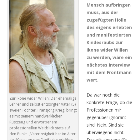
Mensch aufbringen
muss, aus der
zugefügten Hölle
des eigens erlebten
und manifestierten
Kindesraubs zur
Ikone wider Willen
zu werden, wäre ein
nächstes Interview
mit dem Frontmann
wert.
Da war noch die
Zur Ikone wider Willen: Der ehemalige
konkrete Frage, ob die
Lehrer und selbst entsorgter Vater (5)
Professionen mir
zweier Töchter, Franzjörg Krieg, bringt
es mit seinem handwerklichen
gegenüber ignorant
Rüstzeug und erworbenem
sind. Nein. Sind sie
professionellen Weitblick stets auf
überwiegend nicht.
den Punkt. „Vaterlosigkeit hat im Alter
Das gilt aber nur für
ab 40 ein um das Dreifache erhöhte