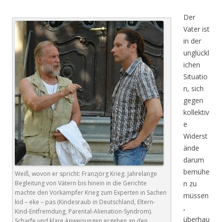
Der
Vater ist
in der
unglückl
ichen
Situatio
n, sich
gegen
kollektiv
e
Widerst
ände
darum
bemühe
Weiß, wovon er spricht: Franzjörg Krieg. Jahrelange
Begleitung von Vätern bis hinein in die Gerichte
n zu
machte den Vorkämpfer Krieg zum Experten in Sachen
müssen
kid – eke – pas (Kindesraub in Deutschland, Eltern-
,
Kind-Entfremdung, Parental-Alienation-Syndrom).
überhau
Scharfe und klare Anweisungen ergehen an den