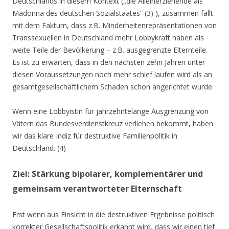
Deutschlands in diesem Kontext („die Alleinerziehende als
Madonna des deutschen Sozialstaates“ (3) ), zusammen fällt
mit dem Faktum, dass z.B. Minderheitenrepräsentationen von
Transsexuellen in Deutschland mehr Lobbykraft haben als
weite Teile der Bevölkerung – z.B. ausgegrenzte Elternteile.
Es ist zu erwarten, dass in den nächsten zehn Jahren unter
diesen Voraussetzungen noch mehr schief laufen wird als an
gesamtgesellschaftlichem Schaden schon angerichtet wurde.
Wenn eine Lobbyistin für jahrzehntelange Ausgrenzung von
Vätern das Bundesverdienstkreuz verliehen bekommt, haben
wir das klare Indiz für destruktive Familienpolitik in
Deutschland. (4)
Ziel: Stärkung bipolarer, komplementärer und
gemeinsam verantworteter Elternschaft
Erst wenn aus Einsicht in die destruktiven Ergebnisse politisch
korrekter Gesellschaftspolitik erkannt wird, dass wir einen tief