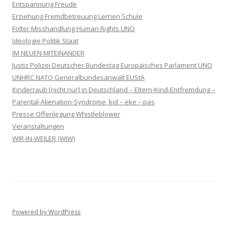
Entspannung Freude
Erziehung Fremdbetreuung Lernen Schule
Folter Misshandlung Human Rights UNO
Ideologie Politik Staat
IM NEUEN MITEINANDER
Justiz Polizei Deutscher Bundestag Europäisches Parlament UNO
UNHRC NATO Generalbundesanwalt EUStA
Kinderraub [nicht nur] in Deutschland – Eltern-Kind-Entfremdung –
Parental-Alienation-Syndrome, kid – eke – pas
Presse Offenlegung Whistleblower
Veranstaltungen
WIR-IN-WEILER (WIW)
Powered by WordPress