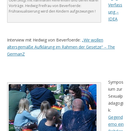
Überzeugt mit namhaften Referenten und deren klarer
Verfass
Vorträge. Hedwig Freifrau von Beverfoerde:
Frühsexualisierung wird den Kindern aufgezwungen !
ung –
IDEA
.
Interview mit Hedwig von Beverfoerde:
„Wir wollen
altersgemäße Aufklärung im Rahmen der Gesetze“ – The
GermanZ
Sympos
ium zur
Sexualp
ädagogi
k:
Gegend
emo ein