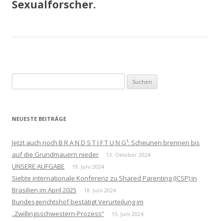
Sexualforscher.
Suchen
nach:
NEUESTE BEITRÄGE
Jetzt auch noch B R A N D S T I F T U N G¹: Scheunen brennen bis
auf die Grundmauern nieder
13. Oktober 2024
UNSERE AUFGABE
19. Juni 2024
Siebte internationale Konferenz zu Shared Parenting (ICSP) in
Brasilien im April 2025
18. Juni 2024
Bundesgerichtshof bestätigt Verurteilung im
„Zwillingsschwestern-Prozess“
15. Juni 2024