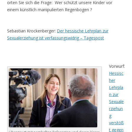
orten Sie sich die Frage: Wer schützt unsere Kinder vor
einem künstlich manipulierten Regenbogen ?
.
Sebastian Krockenberger:
Der hessische Lehrplan zur
Sexualerziehung ist verfassungswidrig – Tagespost
.
Vorwurf:
Hessisc
her
Lehrpla
n zur
Sexuale
rziehun
g
verstöß
t gegen