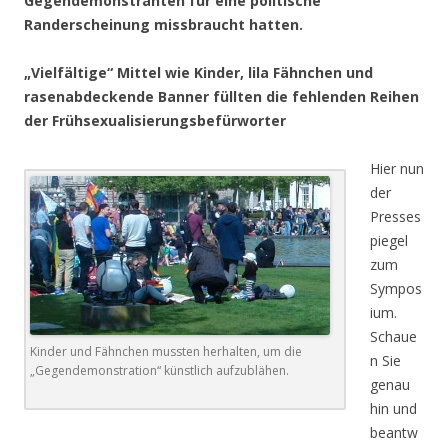
Gegendemonstranten für eine politische
Randerscheinung missbraucht hatten.
„Vielfältige“ Mittel wie Kinder, lila Fähnchen und
rasenabdeckende Banner füllten die fehlenden Reihen
der Frühsexualisierungsbefürworter
Hier nun
der
Presses
piegel
zum
Sympos
ium.
Schaue
Kinder und Fähnchen mussten herhalten, um die
n Sie
„Gegendemonstration“ künstlich aufzublähen.
genau
hin und
beantw