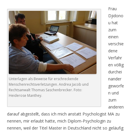
Frau
Djidono
u hat
zum
einen
verschie
dene
Verfahr
en völlig
durchei
nander
Unterlagen als Beweise für erschreckende
Menschenrechtsverletzungen. Andrea Jacob und
geworfe
Rechtsanwalt Thomas Saschenbrecker. Foto:
n und
Heiderose Manthey.
zum
anderen
darauf abgestellt, dass ich mich anstatt Psychologist MA zu
nennen, mir erlaubt hatte, mich Diplom-Psychologin zu
nennen, weil der Titel Master in Deutschland nicht so geläufig