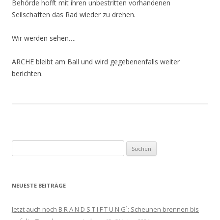
Behörde hofft mit ihren unbestritten vorhandenen
Seilschaften das Rad wieder zu drehen.
Wir werden sehen….
ARCHE bleibt am Ball und wird gegebenenfalls weiter
berichten.
Suchen
nach:
NEUESTE BEITRÄGE
Jetzt auch noch B R A N D S T I F T U N G¹: Scheunen brennen bis