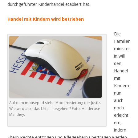
durchgeführter Kinderhandel etabliert hat.
Handel mit Kindern wird betrieben
Die
Familien
minister
in will
den
Handel
mit
Kindern
nun
auch
Auf dem mousepad steht: Modernisierung der Justiz.
noch
Wie wird also das Urteil ausgehen ? Foto: Heiderose
Manthey.
erleicht
ern,
indem
Eltern Rechte entzogen und Pflegeeltern übertragen werden