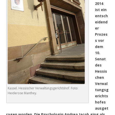
2014
ist ein
entsch
eidend
er
Prozes
s vor
dem
10.
Senat
des
Hessis
chen
Verwal
Kassel. Hessischer Verwaltungsgerichtshof. Foto:
tungsg
Heiderose Manthey.
erichts
hofes
ausget
ragen worden. Die Psychologin Andrea Jacob ging als