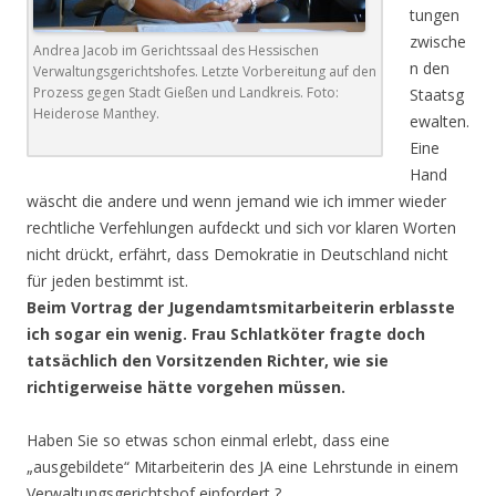
tungen
zwische
Andrea Jacob im Gerichtssaal des Hessischen
n den
Verwaltungsgerichtshofes. Letzte Vorbereitung auf den
Prozess gegen Stadt Gießen und Landkreis. Foto:
Staatsg
Heiderose Manthey.
ewalten.
Eine
Hand
wäscht die andere und wenn jemand wie ich immer wieder
rechtliche Verfehlungen aufdeckt und sich vor klaren Worten
nicht drückt, erfährt, dass Demokratie in Deutschland nicht
für jeden bestimmt ist.
Beim Vortrag der Jugendamtsmitarbeiterin erblasste
ich sogar ein wenig. Frau Schlatköter fragte doch
tatsächlich den Vorsitzenden Richter, wie sie
richtigerweise hätte vorgehen müssen.
Haben Sie so etwas schon einmal erlebt, dass eine
„ausgebildete“ Mitarbeiterin des JA eine Lehrstunde in einem
Verwaltungsgerichtshof einfordert ?