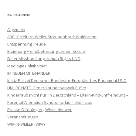
KATEGORIEN
Allgemein
ARCHE Keltern-Weiler Straubenhardt Waldbronn
Entspannung Freude
Erziehung Fremdbetreuung Lernen Schule
Folter Misshandlung Human Rights UNO
Ideologie Politik Staat
IM NEUEN MITEINANDER
Justiz Polizei Deutscher Bundestag Europäisches Parlament UNO
UNHRC NATO Generalbundesanwalt EUStA
Kinderraub [nicht nur] in Deutschland – Eltern-Kind-Entfremdung –
Parental-Alienation-Syndrome, kid – eke – pas
Presse Offenlegung Whistleblower
Veranstaltungen
WIR-IN-WEILER (WIW)