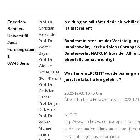
Prof. Dr.
Meldung an Militär: Friedrich-Schiller
Friedrich-
Christian
ist informiert
Schiller-
Alexander
Universität
Prof. Dr.
Bundesministerium der Verteidigung
Jena
Walter
Bundeswehr, Territoriales Führung
Fürstengraben
Bayer
Bundeswehr, NATO, Militär der Alliier
1
Prof. Dr.
ebenfalls benachrichtigt
07743 Jena
Wiebke
Brose, LL.M.
Was für ein „RECHT“ wurde bislang a
(Köln/Paris I)
Juristenfakultäten gelehrt ?
Prof. Dr.
Christian
2022-12-08 10:45 Uhr
Fischer
Überschrift und Foto aktualisiert 2022-12-
Prof. Dr. Jan
Dirk Harke
Quelle:
Prof. Dr.
http://www.archeviva.com/kooperationen/ju
Volker
Michael
in-deutschland/meldung-an-militaer-friedric
Jänich
universitaet-jena-ist-informiert/