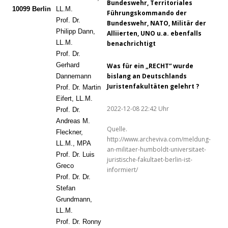
Bundeswehr, Territoriales
10099 Berlin
LL.M.
Führungskommando der
Prof. Dr.
Bundeswehr, NATO, Militär der
Philipp Dann,
Alliierten, UNO u.a. ebenfalls
LL.M.
benachrichtigt
Prof. Dr.
Ge
rhard
Was für ein „RECHT“ wurde
bislang an Deutschlands
Dannemann
Juristenfakultäten gelehrt ?
Prof. Dr. Martin
Eifert, LL.M.
2022-12-08 22:42 Uhr
P
rof. Dr.
Andreas M.
Quelle.
Fleckner,
http://www.archeviva.com/meldung-
LL.M., MPA
an-militaer-humboldt-universitaet-
Prof. Dr. Luis
juristische-fakultaet-berlin-ist-
Greco
informiert/
Prof. Dr. Dr.
Stefan
Grundmann,
LL.M.
Prof. Dr. Ronny