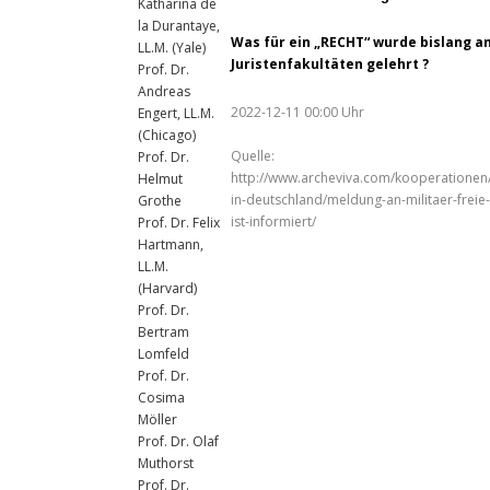
Katharina de
la Durantaye,
Was für ein „RECHT“ wurde bislang a
LL.M. (Yale)
Juristenfakultäten gelehrt ?
Prof. Dr.
Andreas
2022-12-11 00:00 Uhr
Engert, LL.M.
(Chicago)
Quelle:
Prof. Dr.
http://www.archeviva.com/kooperationen/j
Helmut
in-deutschland/meldung-an-militaer-freie-u
Grothe
ist-informiert/
Prof. Dr. Felix
Hartmann,
LL.M.
(Harvard)
Prof. Dr.
Bertram
Lomfeld
Prof. Dr.
Cosima
Möller
Prof. Dr. Olaf
Muthorst
Prof. Dr.