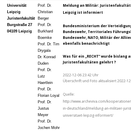
Meldung an Militär: Juristenfakultät
Universität
Prof. Dr.
Leipzig
Christian
Leipzig ist informiert
Juristenfakultät
Berger
Burgstraße 27
Prof. Dr.
Bundesministerium der Verteidigun
04109 Leipzig
Burkhard
Bundeswehr, Territoriales Führun
Bundeswehr, NATO, Militär der Alliie
Boemke
ebenfalls benachrichtigt
Prof. Dr. Tim
Drygala
Was für ein „RECHT“ wurde bislang 
Dr. Konrad
Juristenfakultäten gelehrt ?
Duden
Prof. Dr.
2022-12-06 23:42 Uhr
Lutz
Überschrift und Foto aktualisiert 2022-1
Haertlein
Prof. Dr.
Quelle:
Florian Loyal
http://www.archeviva.com/kooperationen/
Prof. Dr.
in-deutschland/meldung-an-militaer-juris
Justus
Meyer
universitaet-leipzig-informiert/
Prof. Dr.
Jochen Mohr