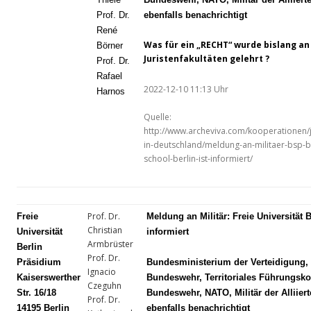
Prof. Dr.
ebenfalls benachrichtigt
René
Was für ein „RECHT“ wurde bislang a
Börner
Juristenfakultäten gelehrt ?
Prof. Dr.
Rafael
2022-12-10 11:13 Uhr
Harnos
Quelle:
http://www.archeviva.com/kooperationen/j
in-deutschland/meldung-an-militaer-bsp-b
school-berlin-ist-informiert/
Prof. Dr.
Freie
Meldung an Militär: Freie Universität B
Christian
Universität
informiert
Armbrüster
Berlin
Prof. Dr.
Präsidium
Bundesministerium der Verteidigung,
Ignacio
Kaiserswerther
Bundeswehr, Territoriales Führungs
Czeguhn
Str. 16/18
Bundeswehr, NATO, Militär der Alliier
Prof. Dr.
14195 Berlin
ebenfalls benachrichtigt