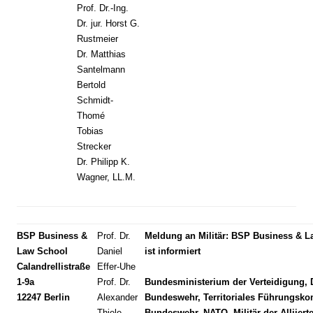
Prof. Dr.-Ing.
Dr. jur. Horst G.
Rustmeier
Dr. Matthias
Santelmann
Bertold
Schmidt-
Thomé
Tobias
Strecker
Dr. Philipp K.
Wagner, LL.M.
BSP Business &
Prof. Dr.
Meldung an Militär: BSP Business & L
Law School
Daniel
ist informiert
Calandrellistraße
Effer-Uhe
1-9a
Prof. Dr.
Bundesministerium der Verteidigung, 
12247 Berlin
Alexander
Bundeswehr, Territoriales Führungsk
Thiele
Bundeswehr, NATO, Militär der Alliiert