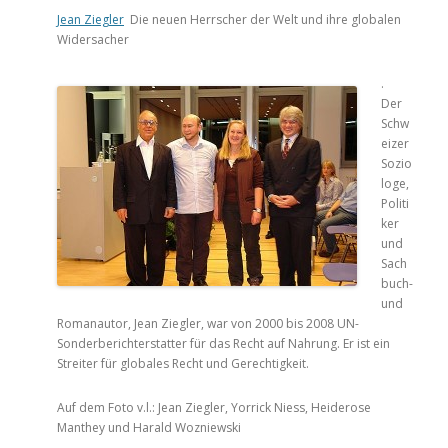
Jean Ziegler
Die neuen Herrscher der Welt und ihre globalen
Widersacher
.
Der
Schw
eizer
Sozio
loge,
Politi
ker
und
Sach
buch-
und
Romanautor, Jean Ziegler, war von 2000 bis 2008 UN-
Sonderberichterstatter für das Recht auf Nahrung. Er ist ein
Streiter für globales Recht und Gerechtigkeit.
Auf dem Foto v.l.: Jean Ziegler, Yorrick Niess, Heiderose
Manthey und Harald Wozniewski