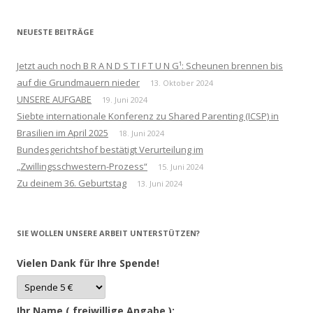
NEUESTE BEITRÄGE
Jetzt auch noch B R A N D S T I F T U N G¹: Scheunen brennen bis
auf die Grundmauern nieder
13. Oktober 2024
UNSERE AUFGABE
19. Juni 2024
Siebte internationale Konferenz zu Shared Parenting (ICSP) in
Brasilien im April 2025
18. Juni 2024
Bundesgerichtshof bestätigt Verurteilung im
„Zwillingsschwestern-Prozess“
15. Juni 2024
Zu deinem 36. Geburtstag
13. Juni 2024
SIE WOLLEN UNSERE ARBEIT UNTERSTÜTZEN?
Vielen Dank für Ihre Spende!
Ihr Name ( freiwillige Angabe ):