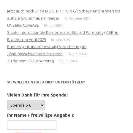
Jetzt auch noch B R A N D S T I F T U N G¹: Scheunen brennen bis
auf die Grundmauern nieder
13. Oktober 2024
UNSERE AUFGABE
19. Juni 2024
Siebte internationale Konferenz zu Shared Parenting (ICSP) in
Brasilien im April 2025
18. Juni 2024
Bundesgerichtshof bestätigt Verurteilung im
„Zwillingsschwestern-Prozess“
15. Juni 2024
Zu deinem 36. Geburtstag
13. Juni 2024
SIE WOLLEN UNSERE ARBEIT UNTERSTÜTZEN?
Vielen Dank für Ihre Spende!
Ihr Name ( freiwillige Angabe ):