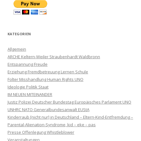
KATEGORIEN
Allgemein
ARCHE Keltern-Weiler Straubenhardt Waldbronn
Entspannung Freude
Erziehung Fremdbetreuung Lernen Schule
Folter Misshandlung Human Rights UNO
Ideologie Politik Staat
IM NEUEN MITEINANDER
Justiz Polizei Deutscher Bundestag Europäisches Parlament UNO
UNHRC NATO Generalbundesanwalt EUStA
Kinderraub [nicht nur] in Deutschland – Eltern-Kind-Entfremdung –
Parental-Alienation-Syndrome, kid – eke – pas
Presse Offenlegung Whistleblower
Veranstaltungen