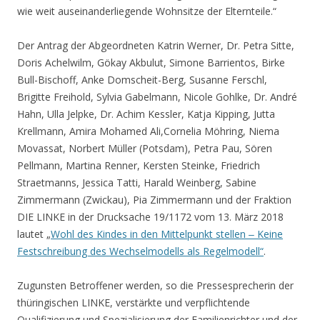
wie weit auseinanderliegende Wohnsitze der Elternteile.“
Der Antrag der Abgeordneten Katrin Werner, Dr. Petra Sitte,
Doris Achelwilm, Gökay Akbulut, Simone Barrientos, Birke
Bull-Bischoff, Anke Domscheit-Berg, Susanne Ferschl,
Brigitte Freihold, Sylvia Gabelmann, Nicole Gohlke, Dr. André
Hahn, Ulla Jelpke, Dr. Achim Kessler, Katja Kipping, Jutta
Krellmann, Amira Mohamed Ali,Cornelia Möhring, Niema
Movassat, Norbert Müller (Potsdam), Petra Pau, Sören
Pellmann, Martina Renner, Kersten Steinke, Friedrich
Straetmanns, Jessica Tatti, Harald Weinberg, Sabine
Zimmermann (Zwickau), Pia Zimmermann und der Fraktion
DIE LINKE in der Drucksache 19/1172 vom 13. März 2018
lautet „
Wohl des Kindes in den Mittelpunkt stellen ‒ Keine
Festschreibung des Wechselmodells als Regelmodell“
.
Zugunsten Betroffener werden, so die Pressesprecherin der
thüringischen LINKE, verstärkte und verpflichtende
Qualifizierung und Spezialisierung der Familienrichter und der