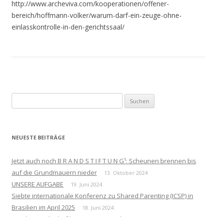
http://www.archeviva.com/kooperationen/offener-
bereich/hoffmann-volker/warum-darf-ein-zeuge-ohne-
einlasskontrolle-in-den-gerichtssaal/
Suchen
nach:
NEUESTE BEITRÄGE
Jetzt auch noch B R A N D S T I F T U N G¹: Scheunen brennen bis
auf die Grundmauern nieder
13. Oktober 2024
UNSERE AUFGABE
19. Juni 2024
Siebte internationale Konferenz zu Shared Parenting (ICSP) in
Brasilien im April 2025
18. Juni 2024