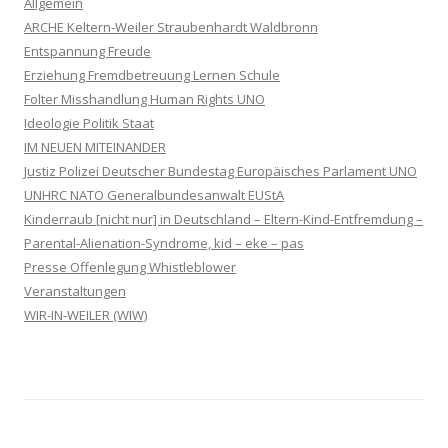
Allgemein
ARCHE Keltern-Weiler Straubenhardt Waldbronn
Entspannung Freude
Erziehung Fremdbetreuung Lernen Schule
Folter Misshandlung Human Rights UNO
Ideologie Politik Staat
IM NEUEN MITEINANDER
Justiz Polizei Deutscher Bundestag Europäisches Parlament UNO
UNHRC NATO Generalbundesanwalt EUStA
Kinderraub [nicht nur] in Deutschland – Eltern-Kind-Entfremdung –
Parental-Alienation-Syndrome, kid – eke – pas
Presse Offenlegung Whistleblower
Veranstaltungen
WIR-IN-WEILER (WIW)