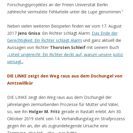
Forschungsprojektes an der Freien Universität Berlin
zahlreiche vermutete Fehlurteile unter die Lupe genommen.“
Neben vielen weiteren Beispielen finden wir vom 17. August
2017
Jens Gnisa
: Ein Richter schlägt Alarm:
Das Ende der
Gerechtigkeit: Ein Richter schlägt Alarm
und ganz aktuell die
Aussagen von Richter
Thorsten Schleif
mit seinem Buch
„
Urteil: ungerecht: Ein Richter deckt auf, warum unsere Justiz
versagt
„.
DIE LINKE zeigt den Weg raus aus dem Dschungel von
Amtswillkür
DIE LINKE zeigt den Weg raus aus dem Dschungel der
jahrelangen zermürbenden Prozesse für Mütter und Väter,
so, wie ihn
Holger M. Fritz
gerade in Rastatt erlebt. Am 30.
Oktober 2019 steht sein 14. Verhandlungstag im Strafprozess
gegen ihn an, der als zugrundeliegende Ursache eine
Trennung, also kid – eke – pas hatte.