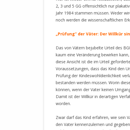
DER EIGENE
2, 3 und 5 GG offensichtlich nur plakat
ENTFREMDE
Jahr 1984 stammen müssen. Weder wird 
STAATLICH 
noch werden die wissenschaftlichen Erk
HEILIGE ZE
BEGINNT !
„Prüfung“ der Väter: Der Willkür s
DER SCHNEE
Das von Vätern bejubelte Urteil des BGH 
DEUTSCHE 
kaum eine Veränderung bewirken kann, 
MILITÄR DE
diese Ansicht ist die im Urteil geforder
U.A. IN DI
Voraussetzungen, dass das Kind den Um
DER ARCHE
Prüfung der Kindeswohldienlichkeit verl
bestanden werden müssen. Worin diese 
EFFEKTIVE
können, wenn der Vater keinen Umgang m
REFORM DE
Damit ist der Willkür in derartigen Ver
worden.
KINDERRAUB
SCHWERT D
Zwar darf das Kind erfahren, wie sein V
REGIERUNG
den Vater kennenzulernen und gegebenen