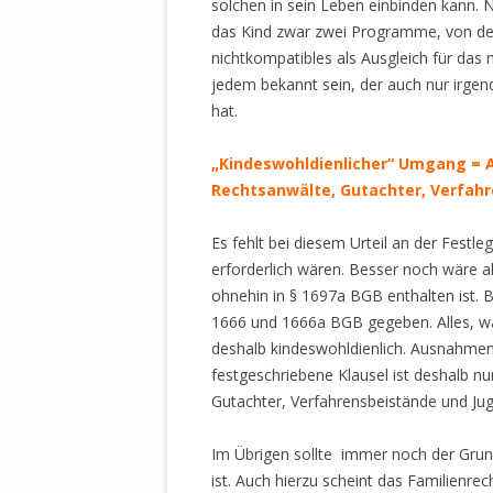
solchen in sein Leben einbinden kann. 
MANTHEY W
das Kind zwar zwei Programme, von den
DEUTSCHE M
nichtkompatibles als Ausgleich für das
SÄMTLICHE
jedem bekannt sein, der auch nur irge
UND MILIT
hat.
DER ALLIIER
EINSCHREIT
„Kindeswohldienlicher“ Umgang =
ÜBERWINDUN
Rechtsanwälte, Gutachter, Verfah
PAS
MELDUNG A
Es fehlt bei diesem Urteil an der Festl
JURISTENFA
erforderlich wären. Besser noch wäre al
LEIPZIG IS
ohnehin in § 1697a BGB enthalten ist.
1666 und 1666a BGB gegeben. Alles, was
NOTWEHR 
deshalb kindeswohldienlich. Ausnahmen
KRIMINALIT
festgeschriebene Klausel ist deshalb 
IN WEILER, 
Gutachter, Verfahrensbeistände und Ju
DEUTSCHLA
NORDAMER
Im Übrigen sollte immer noch der Grunds
ist. Auch hierzu scheint das Familienrec
OLAF SCHO