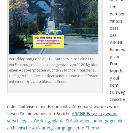
llen
darüber
hinaus,
dass
das
ARCHE-
Fahrzeu
g von
Verschleppung des ARCHE-Autos. Wie soll eine Frau
Frau
ein Fahrzeug mit einem Leergewicht von 1120 kg über
einen Absperrpfosten wuchten ? Nicht einmal der zu
Manthe
Hilfe gerufene Gemeindearbeiter konnte den Pfosten
y auf
mit einem Spezialschlüssel öffnen.
dem
Fußweg
zwische
n der Raiffeisen- und Brunnenstraße geparkt worden wäre.
Lesen Sie hierzu unseren Bericht:
ARCHE-Fahrzeug wurde
verschleppt – Gezielt geplante Störaktionen laufen gegen die
archianische Aufklärungskampagne zum Thema