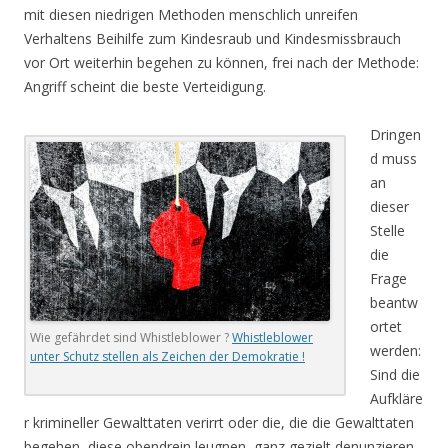
mit diesen niedrigen Methoden menschlich unreifen
Verhaltens Beihilfe zum Kindesraub und Kindesmissbrauch
vor Ort weiterhin begehen zu können, frei nach der Methode:
Angriff scheint die beste Verteidigung.
Dringen
d muss
an
dieser
Stelle
die
Frage
beantw
ortet
Wie gefährdet sind Whistleblower ?
Whistleblower
werden:
unter Schutz stellen als Zeichen der Demokratie !
Sind die
Aufkläre
r krimineller Gewalttaten verirrt oder die, die die Gewalttaten
begehen, diese obendrein leugnen, ganz gezielt denunzieren,