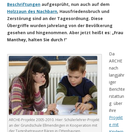
Beschriftungen
aufgesprüht, nun auch auf dem
Holzzaun des Nachbarn
, Hausfriedensbruch und
Zerstörung sind an der Tagesordnung. Diese
Übergriffe wurden jahrelang von der Bevölkerung
gesehen und hingenommen. Aber jetzt heiß
t es: „Frau
Manthey, halten Sie durch !“
Da
ARCHE
nach
langjähr
iger
Berichte
rstattun
g über
ihre
Projekt
ARCHE-Projekte 2005-2010. Hier: Schülerlehrer-Projekt
e mit
an der Grundschule Ellmendingen in Kooperation mit
der Tagesbetreuung Bären in Ottenhausen.
Kindern