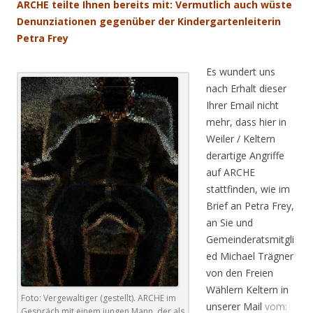
ARCHE teilte Ihnen bereits mit: Vermutlich auch wüste
Denunziationen gegenüber der Kindergartenleiterin
Petra Frey
Es wundert uns
nach Erhalt dieser
Ihrer Email nicht
mehr, dass hier in
Weiler / Keltern
derartige Angriffe
auf ARCHE
stattfinden, wie im
Brief an Petra Frey,
an Sie und
Gemeinderatsmitgli
ed Michael Trägner
von den Freien
Wählern Keltern in
Foto: Vergewaltiger (gestellt). ARCHE im
unserer Mail
vom:
Gespräch mit einem jungen Mann, der als