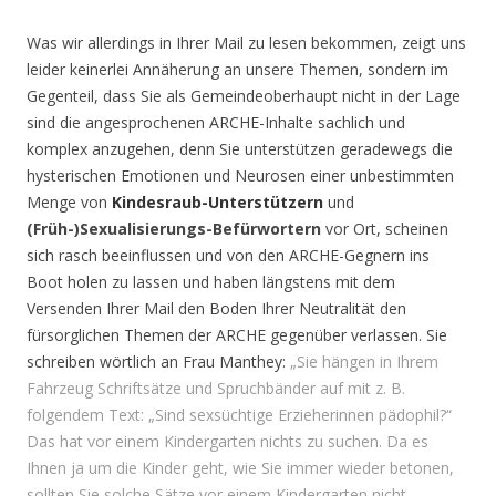
Was wir allerdings in Ihrer Mail zu lesen bekommen, zeigt uns
leider keinerlei Annäherung an unsere Themen, sondern im
Gegenteil, dass Sie als Gemeindeoberhaupt nicht in der Lage
sind die angesprochenen ARCHE-Inhalte sachlich und
komplex anzugehen, denn Sie unterstützen geradewegs die
hysterischen Emotionen und Neurosen einer unbestimmten
Menge von
Kindesraub-Unterstützern
und
(Früh-)Sexualisierungs-Befürwortern
vor Ort, scheinen
sich rasch beeinflussen und von den ARCHE-Gegnern ins
Boot holen zu lassen und haben längstens mit dem
Versenden Ihrer Mail den Boden Ihrer Neutralität den
fürsorglichen Themen der ARCHE gegenüber verlassen. Sie
schreiben wörtlich an Frau Manthey:
„Sie hängen in Ihrem
Fahrzeug Schriftsätze und Spruchbänder auf mit z. B.
folgendem Text: „Sind sexsüchtige Erzieherinnen pädophil?“
Das hat vor einem Kindergarten nichts zu suchen. Da es
Ihnen ja um die Kinder geht, wie Sie immer wieder betonen,
sollten Sie solche Sätze vor einem Kindergarten nicht