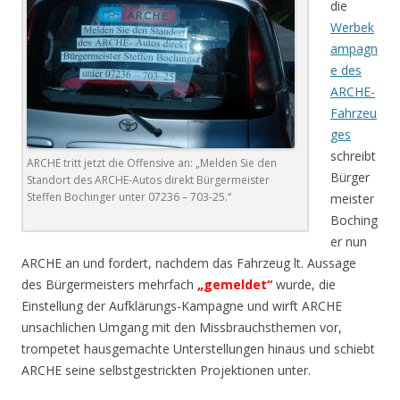
die
Werbek
ampagn
e des
ARCHE-
Fahrzeu
ges
schreibt
ARCHE tritt jetzt die Offensive an: „Melden Sie den
Bürger
Standort des ARCHE-Autos direkt Bürgermeister
Steffen Bochinger unter 07236 – 703-25.“
meister
Boching
er nun
ARCHE an und fordert, nachdem das Fahrzeug lt. Aussage
des Bürgermeisters mehrfach
„gemeldet“
wurde, die
Einstellung der Aufklärungs-Kampagne und wirft ARCHE
unsachlichen Umgang mit den Missbrauchsthemen vor,
trompetet hausgemachte Unterstellungen hinaus und schiebt
ARCHE seine selbstgestrickten Projektionen unter.