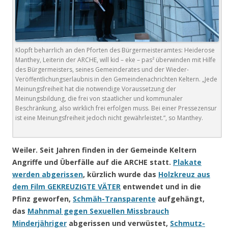
Klopft beharrlich an den Pforten des Bürgermeisteramtes: Heiderose
Manthey, Leiterin der ARCHE, will kid – eke – pas² überwinden mit Hilfe
des Bürgermeisters, seines Gemeinderates und der Wieder-
Veröffentlichungserlaubnis in den Gemeindenachrichten Keltern. „Jede
Meinungsfreiheit hat die notwendige Voraussetzung der
Meinungsbildung, die frei von staatlicher und kommunaler
Beschränkung, also wirklich frei erfolgen muss. Bei einer Pressezensur
ist eine Meinungsfreiheit jedoch nicht gewährleistet.“, so Manthey.
Weiler. Seit Jahren finden in der Gemeinde Keltern
Angriffe und Überfälle auf die ARCHE statt.
Plakate
werden abgerissen
, kürzlich wurde das
Holzkreuz aus
dem Film GEKREUZIGTE VÄTER
entwendet und in die
Pfinz geworfen,
Schmäh-Transparente
aufgehängt,
das
Mahnmal gegen Sexuellen Missbrauch
Minderjähriger
abgerissen und verwüstet,
Schmutz-