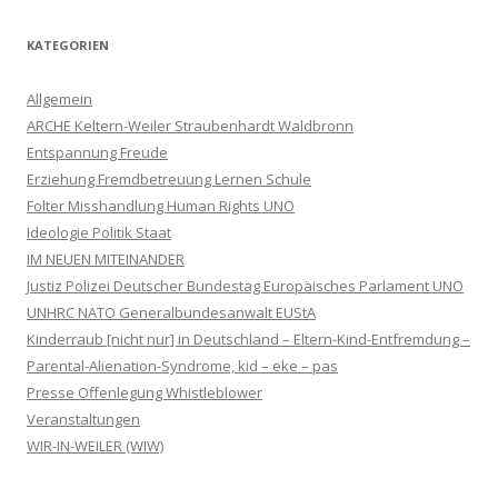
KATEGORIEN
Allgemein
ARCHE Keltern-Weiler Straubenhardt Waldbronn
Entspannung Freude
Erziehung Fremdbetreuung Lernen Schule
Folter Misshandlung Human Rights UNO
Ideologie Politik Staat
IM NEUEN MITEINANDER
Justiz Polizei Deutscher Bundestag Europäisches Parlament UNO
UNHRC NATO Generalbundesanwalt EUStA
Kinderraub [nicht nur] in Deutschland – Eltern-Kind-Entfremdung –
Parental-Alienation-Syndrome, kid – eke – pas
Presse Offenlegung Whistleblower
Veranstaltungen
WIR-IN-WEILER (WIW)