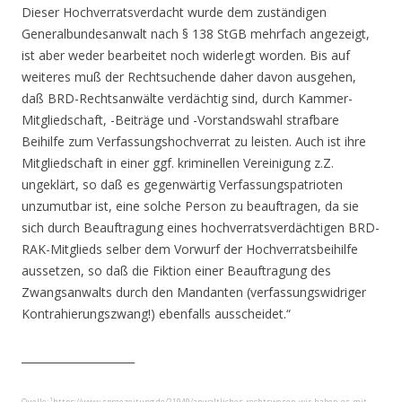
Dieser Hochverratsverdacht wurde dem zuständigen
Generalbundesanwalt nach § 138 StGB mehrfach angezeigt,
ist aber weder bearbeitet noch widerlegt worden. Bis auf
weiteres muß der Rechtsuchende daher davon ausgehen,
daß BRD-Rechtsanwälte verdächtig sind, durch Kammer-
Mitgliedschaft, -Beiträge und -Vorstandswahl strafbare
Beihilfe zum Verfassungshochverrat zu leisten. Auch ist ihre
Mitgliedschaft in einer ggf. kriminellen Vereinigung z.Z.
ungeklärt, so daß es gegenwärtig Verfassungspatrioten
unzumutbar ist, eine solche Person zu beauftragen, da sie
sich durch Beauftragung eines hochverratsverdächtigen BRD-
RAK-Mitglieds selber dem Vorwurf der Hochverratsbeihilfe
aussetzen, so daß die Fiktion einer Beauftragung des
Zwangsanwalts durch den Mandanten (verfassungswidriger
Kontrahierungszwang!) ebenfalls ausscheidet.“
_____________________
Quelle: ¹https://www.spreezeitung.de/21940/anwaltliches-rechtswesen-wir-haben-es-mit-