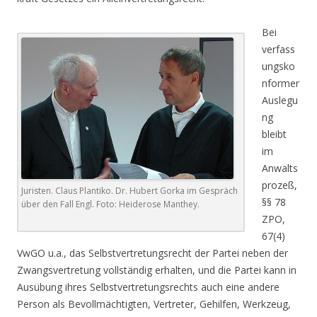
Bei
verfass
ungsko
nformer
Auslegu
ng
bleibt
im
Anwalts
prozeß,
Juristen. Claus Plantiko. Dr. Hubert Gorka im Gespräch
§§ 78
über den Fall Engl. Foto: Heiderose Manthey.
ZPO,
67(4)
VwGO u.a., das Selbstvertretungsrecht der Partei neben der
Zwangsvertretung vollständig erhalten, und die Partei kann in
Ausübung ihres Selbstvertretungsrechts auch eine andere
Person als Bevollmächtigten, Vertreter, Gehilfen, Werkzeug,