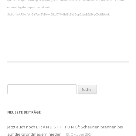
einer-art-geheimjustiz-zu-tun/?
fbclid=IwAR3xtfbk_GY7zeIZYDxvxDIkU0YM6hI6L1idJQspDxjwB9JG6yCQvBR9okk
Suchen
nach:
NEUESTE BEITRÄGE
Jetzt auch noch B R A N D S T I F T U N G¹: Scheunen brennen bis
auf die Grundmauern nieder
13. Oktober 2024