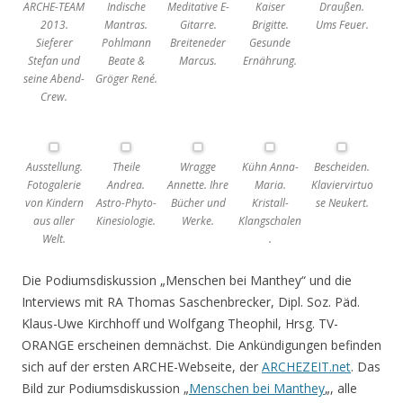
ARCHE-TEAM
Indische
Meditative E-
Kaiser
Draußen.
2013.
Mantras.
Gitarre.
Brigitte.
Ums Feuer.
Sieferer
Pohlmann
Breiteneder
Gesunde
Stefan und
Beate &
Marcus.
Ernährung.
seine Abend-
Gröger René.
Crew.
Ausstellung.
Theile
Wragge
Kühn Anna-
Bescheiden.
Fotogalerie
Andrea.
Annette. Ihre
Maria.
Klaviervirtuo
von Kindern
Astro-Phyto-
Bücher und
Kristall-
se Neukert.
aus aller
Kinesiologie.
Werke.
Klangschalen
Welt.
.
Die Podiumsdiskussion „Menschen bei Manthey“ und die
Interviews mit RA Thomas Saschenbrecker, Dipl. Soz. Päd.
Klaus-Uwe Kirchhoff und Wolfgang Theophil, Hrsg. TV-
ORANGE erscheinen demnächst. Die Ankündigungen befinden
sich auf der ersten ARCHE-Webseite, der
ARCHEZEIT.net
. Das
Bild zur Podiumsdiskussion „
Menschen bei Manthey
„, alle