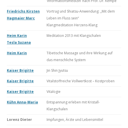
’Informationsmedizin’ nach Prof. Dr. Kempe
Friedrichs Kirsten
Vortrag und Shiatsu-Anwendung: „Mit dem
Hagmaier Marc
Leben im Fluss sein“
Klangmeditation Herzens-Klang
Heim Karin
Meditation 2013 mit Klangschalen
Tesla Suzana
Heim Karin
Tibetische Massage und ihre Wirkung auf
das menschliche System
Kaiser Brigitte
Jin Shin Jyutsu
Kaiser Brigitte
Vitalstoffreiche Vollwertkost – Kostproben
Kaiser Brigitte
Vitalogie
Kühn Anna-Maria
Entspannung erleben mit Kristall-
Klangschalen
Lorenz Dieter
Impfungen, Ärzte und Lebensmittel