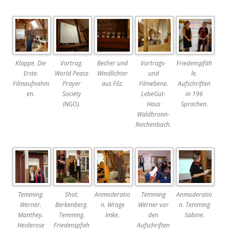
Klappe. Die
Vortrag.
Becher und
Vortrags-
Friedenspfäh
Erste.
World Peace
Windlichter
und
le.
Filmaufnahm
Prayer
aus Filz.
Filmebene.
Aufschriften
en.
Society
LebeGut-
in 196
(NGO).
Haus
Sprachen.
Waldbronn-
Reichenbach.
Temming.
Shot.
Anmoderatio
Temming
Anmoderatio
Werner.
Berkenberg.
n. Wrage
Werner vor
n. Temming
Manthey.
Temming.
Imke.
den
Sabine.
Heiderose
Friedenspfah
Aufschriften