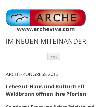
www.archeviva.com
IM NEUEN MITEINANDER
Zum
Menü
Inhalt
springen
ARCHE-KONGRESS 2013
LebeGut-Haus und Kulturtreff
Waldbronn öffnen ihre Pforten
Galerie mit Fotos von Kaiser Brigitte und