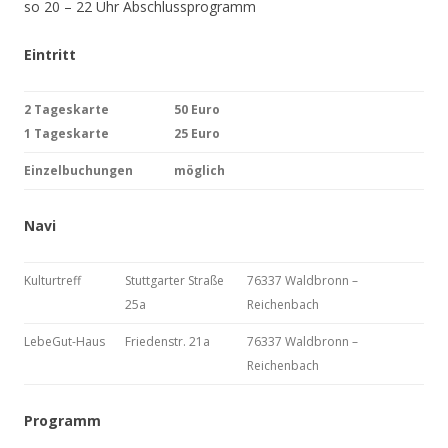
so 20 – 22 Uhr Abschlussprogramm
Eintritt
2 Tageskarte
50 Euro
1 Tageskarte
25 Euro
Einzelbuchungen
möglich
Navi
Kulturtreff
Stuttgarter Straße
76337 Waldbronn –
25a
Reichenbach
LebeGut-Haus
Friedenstr. 21a
76337 Waldbronn –
Reichenbach
Programm