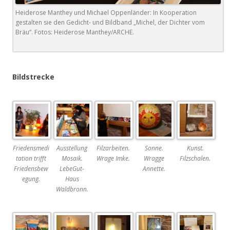
Heiderose Manthey und Michael Oppenländer: In Kooperation
gestalten sie den Gedicht- und Bildband „Michel, der Dichter vom
Bräu“. Fotos: Heiderose Manthey/ARCHE.
.
Bildstrecke
Friedensmedi
Ausstellung
Filzarbeiten.
Sonne.
Kunst.
tation trifft
Mosaik.
Wrage Imke.
Wragge
Filzschalen.
Friedensbew
LebeGut-
Annette.
egung.
Haus
Waldbronn.