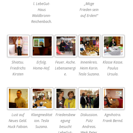
l. LebeGut-
„Möge
Haus
Frieden sein
Waldbronn-
auf Erden!“
Reichenbach.
Shiatsu.
Erfolg.
Feuer. Asche.
Innenkreis.
Klasse Kasse.
Friedrichs
Homa-Hof.
Lebensenergi
Heim Karin.
Paulus
Kirsten
e.
Tesla Suzana.
Ursula.
Lust auf
Klangmeditat
Friedensbew
Diskussion.
Agnihotra.
Neues Geld.
ion. Tesla
egung
Pütz
Frank Bernd.
Huck Fabian.
Suzana.
besucht
Andreas.
LebeGut-
Weik Peter.