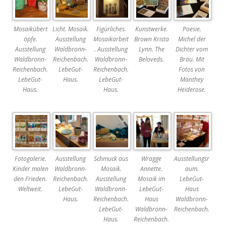
Mosaikübert
Licht. Mosaik.
Figürliches.
Kunstwerke.
Poesie.
öpfe.
Ausstellung
Mosaikarbeit
Brown Krista
Michel der
Ausstellung
Waldbronn-
. Ausstellung
Lynn. The
Dichter vom
Waldbronn-
Reichenbach.
Waldbronn-
Beloveds.
Bräu. Mit
Reichenbach.
LebeGut-
Reichenbach.
Fotos von
LebeGut-
Haus.
LebeGut-
Manthey
Haus.
Haus.
Heiderose.
Fotogalerie.
Ausstellung
Schmuck aus
Wragge
Ausstellungsr
Kinder malen
Waldbronn-
Mosaik.
Annette.
aum.
den Frieden.
Reichenbach.
Ausstellung
Mosaik im
LebeGut-
Weltweit.
LebeGut-
Waldbronn-
LebeGut-
Haus
Haus.
Reichenbach.
Haus
Waldbronn-
LebeGut-
Waldbronn-
Reichenbach.
Haus.
Reichenbach.