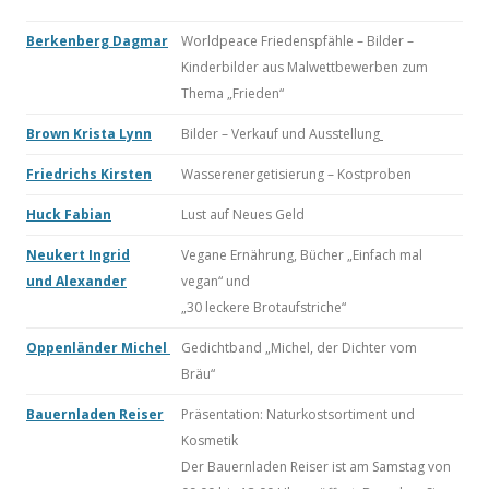
Berkenberg Dagmar
Worldpeace Friedenspfähle – Bilder –
Kinderbilder aus Malwettbewerben zum
Thema „Frieden“
Brown Krista Lynn
Bilder – Verkauf und Ausstellung
Friedrichs Kirsten
Wasserenergetisierung – Kostproben
Huck Fabian
Lust auf Neues Geld
Neukert Ingrid
Vegane Ernährung, Bücher „Einfach mal
und Alexander
vegan“ und
„30 leckere Brotaufstriche“
Oppenländer Michel
Gedichtband „Michel, der Dichter vom
Bräu“
Bauernladen Reiser
Präsentation: Naturkostsortiment und
Kosmetik
Der Bauernladen Reiser ist am Samstag von