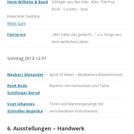
Heim Wilhelm & Band
Schlager aus den 50er, 60er, 70erPop –
Rock – Country – Soul
Erwarteter Gaststar:
White Gary
Fantareis
„Wer hätte das gedacht …“ u.a. Songs aus
dem wirklichen Leben
Sonntag 2013-12-01
Neukert Alexander
Spirit Of Water – Meditatives Klavierkonzert
Renk Bodo
Mantren mit Harmonium und Tabla
Schillinger Bernd
Vogt Johannes
Tönen und Mantrengesänge mit
Schindler Angelika
verschiedenen Instrumenten
6. Ausstellungen – Handwerk