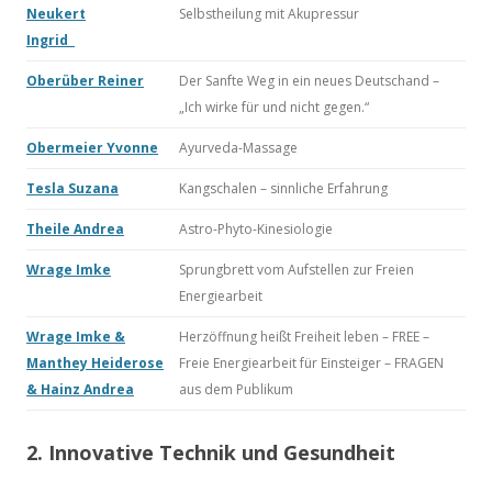
Neukert
Selbstheilung mit Akupressur
Ingrid
Oberüber Reiner
Der Sanfte Weg in ein neues Deutschand –
„Ich wirke für und nicht gegen.“
Obermeier Yvonne
Ayurveda-Massage
Tesla Suzana
Kangschalen – sinnliche Erfahrung
Theile Andrea
Astro-Phyto-Kinesiologie
Wrage Imke
Sprungbrett vom Aufstellen zur Freien
Energiearbeit
Wrage Imke &
Herzöffnung heißt Freiheit leben – FREE –
Manthey Heiderose
Freie Energiearbeit für Einsteiger – FRAGEN
& Hainz Andrea
aus dem Publikum
2. Innovative Technik und Gesundheit