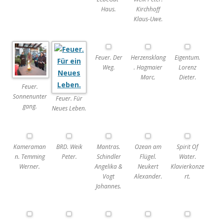
Haus.
Kirchhoff
Klaus-Uwe.
Feuer. Der
Herzensklang
Eigentum.
Weg.
. Hagmaier
Lorenz
Marc.
Dieter.
Feuer.
Sonnenunter
Feuer. Für
gang.
Neues Leben.
Kameraman
BRD. Weik
Mantras.
Ozean am
Spirit Of
n. Temming
Peter.
Schindler
Flügel.
Water.
Werner.
Angelika &
Neukert
Klavierkonze
Vogt
Alexander.
rt.
Johannes.