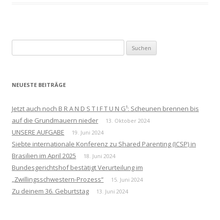
Suchen
nach:
NEUESTE BEITRÄGE
Jetzt auch noch B R A N D S T I F T U N G¹: Scheunen brennen bis
auf die Grundmauern nieder
13. Oktober 2024
UNSERE AUFGABE
19. Juni 2024
Siebte internationale Konferenz zu Shared Parenting (ICSP) in
Brasilien im April 2025
18. Juni 2024
Bundesgerichtshof bestätigt Verurteilung im
„Zwillingsschwestern-Prozess“
15. Juni 2024
Zu deinem 36. Geburtstag
13. Juni 2024