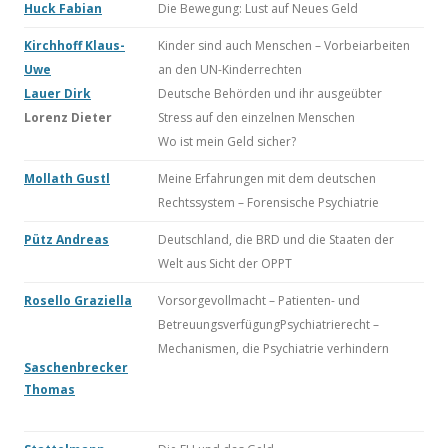
Huck Fabian
Die Bewegung: Lust auf Neues Geld
Kirchhoff Klaus-
Kinder sind auch Menschen – Vorbeiarbeiten
Uwe
an den UN-Kinderrechten
Lauer Dirk
Deutsche Behörden und ihr ausgeübter
Lorenz Dieter
Stress auf den einzelnen Menschen
Wo ist mein Geld sicher?
Mollath Gustl
Meine Erfahrungen mit dem deutschen
Rechtssystem – Forensische Psychiatrie
Pütz Andreas
Deutschland, die BRD und die Staaten der
Welt aus Sicht der OPPT
Rosello Graziella
Vorsorgevollmacht – Patienten- und
BetreuungsverfügungPsychiatrierecht –
Mechanismen, die Psychiatrie verhindern
Saschenbrecker
Thomas