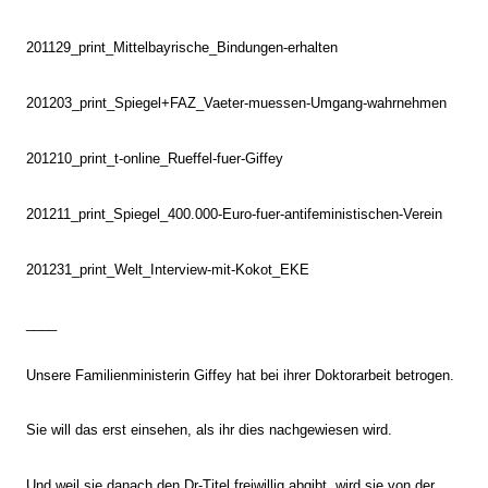
201129_print_Mittelbayrische_Bindungen-erhalten
201203_print_Spiegel+FAZ_Vaeter-muessen-Umgang-wahrnehmen
201210_print_t-online_Rueffel-fuer-Giffey
201211_print_Spiegel_400.000-Euro-fuer-antifeministischen-Verein
201231_print_Welt_Interview-mit-Kokot_EKE
____
Unsere Familienministerin Giffey hat bei ihrer Doktorarbeit betrogen.
Sie will das erst einsehen, als ihr dies nachgewiesen wird.
Und weil sie danach den Dr-Titel freiwillig abgibt, wird sie von der