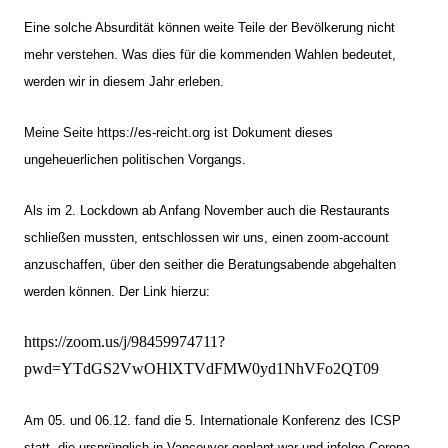
Eine solche Absurdität können weite Teile der Bevölkerung nicht
mehr verstehen. Was dies für die kommenden Wahlen bedeutet,
werden wir in diesem Jahr erleben.
Meine Seite https://es-reicht.org ist Dokument dieses
ungeheuerlichen politischen Vorgangs.
Als im 2. Lockdown ab Anfang November auch die Restaurants
schließen mussten, entschlossen wir uns, einen zoom-account
anzuschaffen, über den seither die Beratungsabende abgehalten
werden können. Der Link hierzu:
https://zoom.us/j/98459974711?
pwd=YTdGS2VwOHlXTVdFMW0yd1NhVFo2QT09
Am 05. und 06.12. fand die 5. Internationale Konferenz des ICSP
statt, die ursprünglich in Vancouver geplant war und infolge Corona