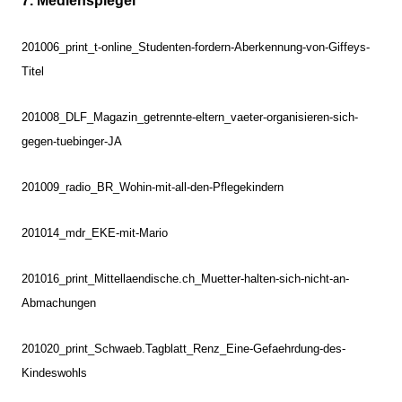
7. Medienspiegel
201006_print_t-online_Studenten-fordern-Aberkennung-von-Giffeys-
Titel
201008_DLF_Magazin_getrennte-eltern_vaeter-organisieren-sich-
gegen-tuebinger-JA
201009_radio_BR_Wohin-mit-all-den-Pflegekindern
201014_mdr_EKE-mit-Mario
201016_print_Mittellaendische.ch_Muetter-halten-sich-nicht-an-
Abmachungen
201020_print_Schwaeb.Tagblatt_Renz_Eine-Gefaehrdung-des-
Kindeswohls