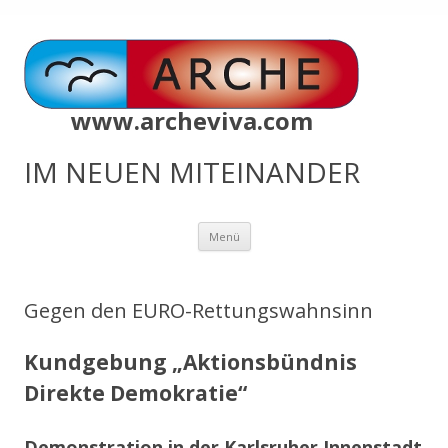
www.archeviva.com
IM NEUEN MITEINANDER
Zum
Menü
Inhalt
springen
Gegen den EURO-Rettungswahnsinn
Kundgebung „Aktionsbündnis
Direkte Demokratie“
Demonstration in der Karlsruher Innenstadt