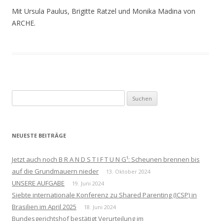
Mit Ursula Paulus, Brigitte Ratzel und Monika Madina von
ARCHE.
Suchen
nach:
NEUESTE BEITRÄGE
Jetzt auch noch B R A N D S T I F T U N G¹: Scheunen brennen bis
auf die Grundmauern nieder
13. Oktober 2024
UNSERE AUFGABE
19. Juni 2024
Siebte internationale Konferenz zu Shared Parenting (ICSP) in
Brasilien im April 2025
18. Juni 2024
Bundesgerichtshof bestätigt Verurteilung im