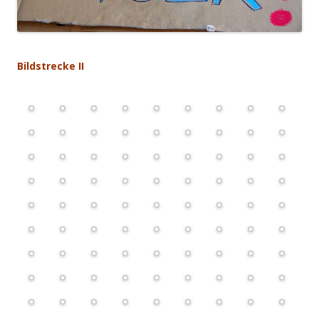
.
B
ildstrecke II
.