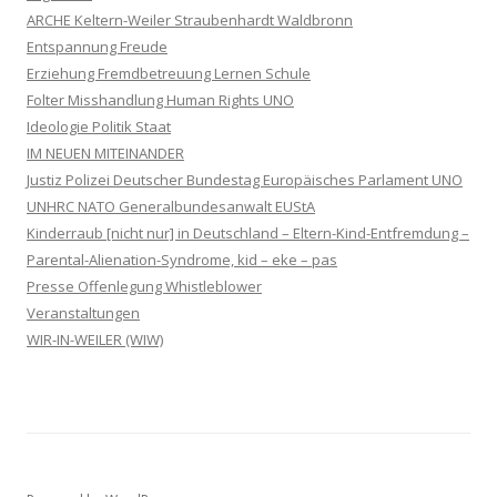
ARCHE Keltern-Weiler Straubenhardt Waldbronn
Entspannung Freude
Erziehung Fremdbetreuung Lernen Schule
Folter Misshandlung Human Rights UNO
Ideologie Politik Staat
IM NEUEN MITEINANDER
Justiz Polizei Deutscher Bundestag Europäisches Parlament UNO
UNHRC NATO Generalbundesanwalt EUStA
Kinderraub [nicht nur] in Deutschland – Eltern-Kind-Entfremdung –
Parental-Alienation-Syndrome, kid – eke – pas
Presse Offenlegung Whistleblower
Veranstaltungen
WIR-IN-WEILER (WIW)