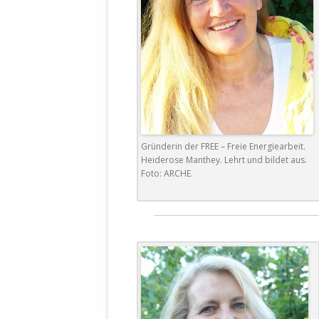
STATUTEN 
A/HRC/43/4
EIGENE VOLK
OLAF SCHOL
AUFGEFORD
MISSBRÄUC
EXKLUSIONS
KANTE ZEI
Gründerin der FREE – Freie Energiearbeit.
Heiderose Manthey. Lehrt und bildet aus.
WELTWEITE
Foto: ARCHE.
WAHREN VE
– EKE – PAS
AUFKLÄRUN
MÖRDERMAIL
MEINE SÖH
UND FALK-G