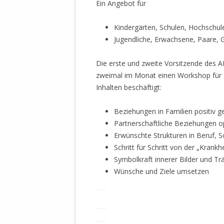
Ein Angebot für
WALDBRONNER SELBSTÄNDIGE
KELTERN V
ZEICHNENDE
ARCHITEKTUR. KUNST. LEBEGUT
Kindergärten, Schulen, Hochschul
HAUS.
Jugendliche, Erwachsene, Paare, 
BUNDESMIN
VERTEIDIG
ARCHETELEVISION. ARCHE TV –
Die erste und zweite Vorsitzende des 
TERRITORIA
STUDIO.
zweimal im Monat einen Workshop für E
FÜHRUNGS
Inhalten beschäftigt:
CONCERTS
BUNDESWEH
VERFOLGUN
Beziehungen in Familien positiv g
DABEI. BIOLÄDEN.
JOURNALIST
Partnerschaftliche Beziehungen o
PROZESSEN
HOLZBAU. KERN-ROSSMANITH.
Erwünschte Strukturen in Beruf, S
Schritt für Schritt von der „Krank
BÜRGERMEI
ROT. GESCHLOSSENER BEREICH.
Symbolkraft innerer Bilder und T
GEMEINDER
Wünsche und Ziele umsetzen
SONJA ZILL
VOR ORT. MICHEL BRÄU.
DIE WAHRE
MENSCHENR
KID – EKE –