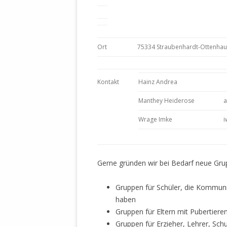
DER EIGENE
ENTFREMDE
STAATLICH 
HEILIGE ZE
Ort
75334 Straubenhardt-Ottenhau
BEGINNT !
DER SCHNEE
Kontakt
Hainz Andrea
DEUTSCHE 
Manthey Heiderose
a
MILITÄR DE
U.A. IN DI
Wrage Imke
i
DER ARCHE
EFFEKTIVE
Gerne gründen wir bei Bedarf neue Grup
REFORM DE
KINDERRAUB
Gruppen für Schüler, die Kommunik
SCHWERT D
haben
REGIERUNG
Gruppen für Eltern mit Pubertiere
Gruppen für Erzieher, Lehrer, Sch