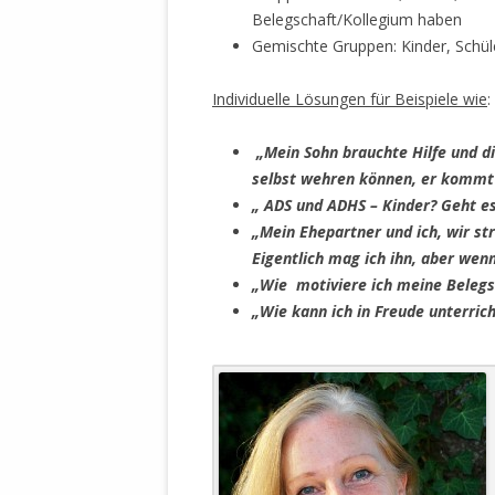
MANTHEY W
Belegschaft/Kollegium haben
DEUTSCHE M
Gemischte Gruppen: Kinder, Schüler
SÄMTLICHE
UND MILIT
Individuelle Lösungen für Beispiele wie
:
DER ALLIIER
EINSCHREIT
„Mein Sohn brauchte Hilfe und die
ÜBERWINDUN
selbst wehren können, er kommt ja
PAS
„ ADS und ADHS – Kinder? Geht 
„Mein Ehepartner und ich, wir st
MELDUNG A
Eigentlich mag ich ihn, aber wenn
JURISTENFA
„Wie motiviere ich meine Belegs
LEIPZIG IS
„Wie kann ich in Freude unterric
NOTWEHR 
KRIMINALIT
IN WEILER, 
DEUTSCHLA
NORDAMER
OLAF SCHO