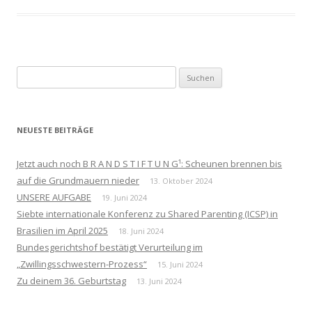
Suchen
nach:
NEUESTE BEITRÄGE
Jetzt auch noch B R A N D S T I F T U N G¹: Scheunen brennen bis
auf die Grundmauern nieder
13. Oktober 2024
UNSERE AUFGABE
19. Juni 2024
Siebte internationale Konferenz zu Shared Parenting (ICSP) in
Brasilien im April 2025
18. Juni 2024
Bundesgerichtshof bestätigt Verurteilung im
„Zwillingsschwestern-Prozess“
15. Juni 2024
Zu deinem 36. Geburtstag
13. Juni 2024