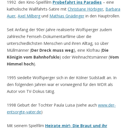
1992 den Kino-Spielfilm
Probefahrt ins Paradies
– eine
katholische Wallfahrts-Satire mit
Christiane Hörbiger
,
Barbara
Auer
,
Axel Milberg
und
Mathias Gnädinger
in den Hauptrollen.
Seit Anfang der 90er-Jahre realisierte Wolfsperger zudem
zahlreiche Fernseh-Dokumentarfilme über die
unterschiedlichsten Menschen und ihren Alltag, so über
Müllmänner (
Der
Dreck muss weg
), eine Klofrau (
Die
Königin vom Bahnhofsklo
)
oder Weihnachtsmänner (
Vom
Himmel hoch
).
1995 siedelte Wolfsperger sich in der Kölner Südstadt an. In
den folgenden Jahren war er vorwiegend für den WDR als
Autor von TV-Dokus tätig.
1998 Geburt der Tochter Paula Luisa (siehe auch
www.der-
entsorgte-vater.de
)
Mit seinem Spielfilm
Heirate mir!- Die Braut und ihr