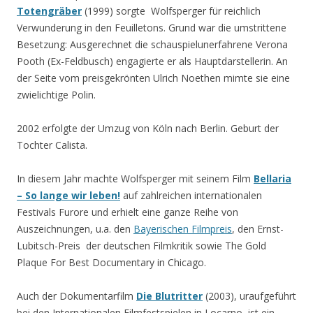
Totengräber
(1999) sorgte Wolfsperger für reichlich
Verwunderung in den Feuilletons. Grund war die umstrittene
Besetzung: Ausgerechnet die schauspielunerfahrene Verona
Pooth (Ex-Feldbusch) engagierte er als Hauptdarstellerin. An
der Seite vom preisgekrönten Ulrich Noethen mimte sie eine
zwielichtige Polin.
2002 erfolgte der Umzug von Köln nach Berlin. Geburt der
Tochter Calista.
In diesem Jahr machte Wolfsperger mit seinem Film
Bellaria
– So lange wir leben!
auf zahlreichen internationalen
Festivals Furore und erhielt eine ganze Reihe von
Auszeichnungen, u.a. den
Bayerischen Filmpreis
, den Ernst-
Lubitsch-Preis der deutschen Filmkritik sowie The Gold
Plaque For Best Documentary in Chicago.
Auch der Dokumentarfilm
Die Blutritter
(2003), uraufgeführt
bei den Internationalen Filmfestspielen in Locarno, ist ein