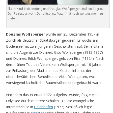
Eltern-Kind-Entfremdung und Douglas Wolfsperger sind ein Begriff.
Der Regisseurt von „Der entsorgte Vater“ hat noch weitaus mehr zu
bieten.
Douglas Wolfsperger
wurde am 25. Dezember 1957 in
Zürich als deutscher Staatsbürger geboren. Er wuchs am
Bodensee mit zwei jüngeren Geschwistern auf. Seine Eltern
sind die Augenärzte Dr. med. Giso Wolfsperger (1912-1967)
und Dr. med. Edith Wolfsperger, geb. von Riss (*1924). Nach
dem frühen Tod des Vaters kam Wolfsperger mit 10 Jahren
zur Entlastung der Mutter in das Kloster-Internat der
oberschwäbischen Benediktiner-Abtei Weingarten, wo
vorwiegend katholische Bauernsöhne untergebracht waren.
Nachdem das Internat 1972 aufgelöst wurde, folgte eine
Odyssee durch mehrere Schulen, u.a. die evangelische
Internatschule in
Gaienhofen
(1977). Schließlich legte
Wolfsperger in
Konstanz
sein Abitur ab. Erste Erfahrungen,