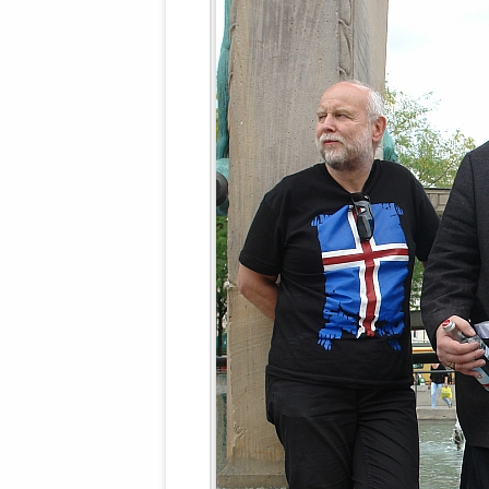
WALDBRONNER SELBSTÄNDIGE
KELTERN V
ZEICHNENDE
ARCHITEKTUR. KUNST. LEBEGUT
HAUS.
BUNDESMIN
VERTEIDIG
ARCHETELEVISION. ARCHE TV –
TERRITORIA
STUDIO.
FÜHRUNGS
CONCERTS
BUNDESWEH
VERFOLGUN
DABEI. BIOLÄDEN.
JOURNALIST
PROZESSEN
HOLZBAU. KERN-ROSSMANITH.
BÜRGERMEI
ROT. GESCHLOSSENER BEREICH.
GEMEINDER
SONJA ZILL
VOR ORT. MICHEL BRÄU.
DIE WAHRE
MENSCHENR
KID – EKE –