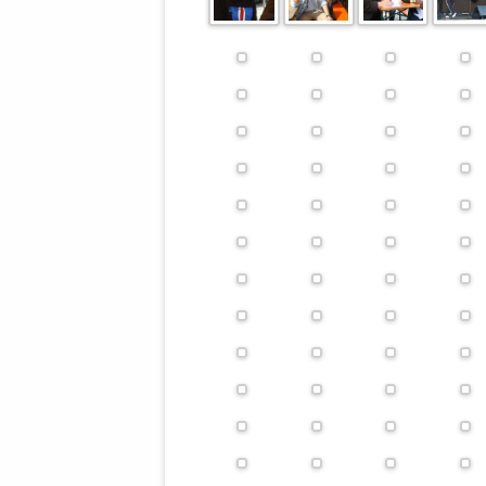
STATUTEN 
A/HRC/43/4
EIGENE VOLK
OLAF SCHOL
AUFGEFORD
MISSBRÄUC
EXKLUSIONS
KANTE ZEI
WELTWEITE
WAHREN VE
– EKE – PAS
AUFKLÄRUN
MÖRDERMAIL
MEINE SÖH
UND FALK-G