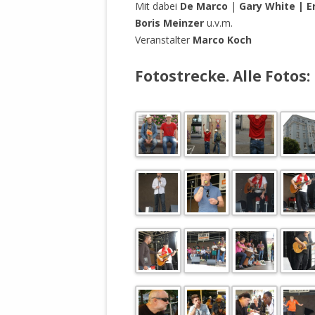
MANTHEY W
Mit dabei
De Marco
|
Gary White |
E
DEUTSCHE M
Boris Meinzer
u.v.m.
SÄMTLICHE
Veranstalter
Marco Koch
UND MILIT
DER ALLIIER
Fotostrecke. Alle Fotos
EINSCHREIT
ÜBERWINDUN
PAS
MELDUNG A
JURISTENFA
LEIPZIG IS
NOTWEHR 
KRIMINALIT
IN WEILER, 
DEUTSCHLA
NORDAMER
OLAF SCHO