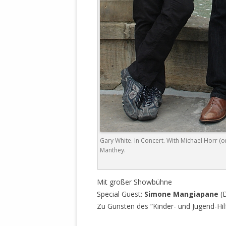
DER EIGENE
ENTFREMDE
STAATLICH 
HEILIGE ZE
BEGINNT !
DER SCHNEE
DEUTSCHE 
MILITÄR DE
U.A. IN DI
DER ARCHE
Gary White. In Concert. With Michael Horr (on
Manthey.
EFFEKTIVE
REFORM DE
Mit großer Showbühne
KINDERRAUB
Special Guest:
Simone Mangiapane
(
SCHWERT D
Zu Gunsten des “Kinder- und Jugend-Hi
REGIERUNG