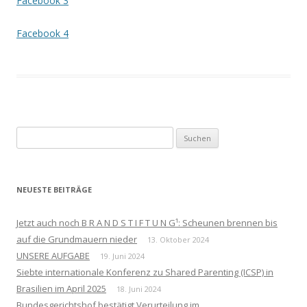
Facebook 3
Facebook 4
Suchen
nach:
NEUESTE BEITRÄGE
Jetzt auch noch B R A N D S T I F T U N G¹: Scheunen brennen bis
auf die Grundmauern nieder
13. Oktober 2024
UNSERE AUFGABE
19. Juni 2024
Siebte internationale Konferenz zu Shared Parenting (ICSP) in
Brasilien im April 2025
18. Juni 2024
Bundesgerichtshof bestätigt Verurteilung im