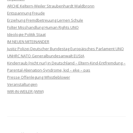
ARCHE Keltern-Weiler Straubenhardt Waldbronn
Entspannung Freude
Erziehung Fremdbetreuung Lernen Schule
Folter Misshandlung Human Rights UNO
Ideologie Politik Staat
IM NEUEN MITEINANDER
Justiz Polizei Deutscher Bundestag Europäisches Parlament UNO
UNHRC NATO Generalbundesanwalt EUStA
Kinderraub [nicht nur] in Deutschland – Eltern-Kind-Entfremdung –
Parental-Alienation-Syndrome, kid – eke – pas
Presse Offenlegung Whistleblower
Veranstaltungen
WIR-IN-WEILER (WIW)