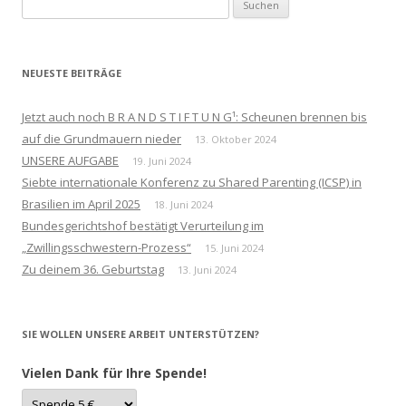
nach:
NEUESTE BEITRÄGE
Jetzt auch noch B R A N D S T I F T U N G¹: Scheunen brennen bis
auf die Grundmauern nieder
13. Oktober 2024
UNSERE AUFGABE
19. Juni 2024
Siebte internationale Konferenz zu Shared Parenting (ICSP) in
Brasilien im April 2025
18. Juni 2024
Bundesgerichtshof bestätigt Verurteilung im
„Zwillingsschwestern-Prozess“
15. Juni 2024
Zu deinem 36. Geburtstag
13. Juni 2024
SIE WOLLEN UNSERE ARBEIT UNTERSTÜTZEN?
Vielen Dank für Ihre Spende!