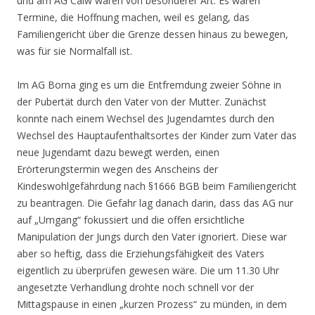
und am AG Calw waren von besonderer Art. Es waren
Termine, die Hoffnung machen, weil es gelang, das
Familiengericht über die Grenze dessen hinaus zu bewegen,
was für sie Normalfall ist.
Im AG Borna ging es um die Entfremdung zweier Söhne in
der Pubertät durch den Vater von der Mutter. Zunächst
konnte nach einem Wechsel des Jugendamtes durch den
Wechsel des Hauptaufenthaltsortes der Kinder zum Vater das
neue Jugendamt dazu bewegt werden, einen
Erörterungstermin wegen des Anscheins der
Kindeswohlgefährdung nach §1666 BGB beim Familiengericht
zu beantragen. Die Gefahr lag danach darin, dass das AG nur
auf „Umgang“ fokussiert und die offen ersichtliche
Manipulation der Jungs durch den Vater ignoriert. Diese war
aber so heftig, dass die Erziehungsfähigkeit des Vaters
eigentlich zu überprüfen gewesen wäre. Die um 11.30 Uhr
angesetzte Verhandlung drohte noch schnell vor der
Mittagspause in einen „kurzen Prozess“ zu münden, in dem