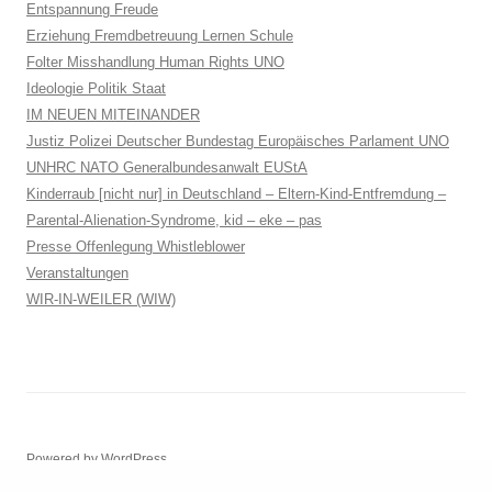
Entspannung Freude
Erziehung Fremdbetreuung Lernen Schule
Folter Misshandlung Human Rights UNO
Ideologie Politik Staat
IM NEUEN MITEINANDER
Justiz Polizei Deutscher Bundestag Europäisches Parlament UNO
UNHRC NATO Generalbundesanwalt EUStA
Kinderraub [nicht nur] in Deutschland – Eltern-Kind-Entfremdung –
Parental-Alienation-Syndrome, kid – eke – pas
Presse Offenlegung Whistleblower
Veranstaltungen
WIR-IN-WEILER (WIW)
Powered by WordPress