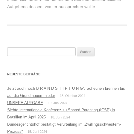
Aufgebens dessen, was er aussprechen wollte.
Suchen
nach:
NEUESTE BEITRÄGE
Jetzt auch noch B R A N D S T I F T U N G¹: Scheunen brennen bis
auf die Grundmauern nieder
13. Oktober 2024
UNSERE AUFGABE
19. Juni 2024
Siebte internationale Konferenz zu Shared Parenting (ICSP) in
Brasilien im April 2025
18. Juni 2024
Bundesgerichtshof bestätigt Verurteilung im „Zwillingsschwestern-
Prozess“
15. Juni 2024