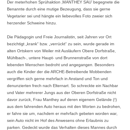
Der meterhohen Sprühaktion ‚MANTHEY SAU’ begegnete die
Benannte durch eine mutige Bezeugung, dass sie gerne
Vegetarier sei und hängte ein liebevolles Foto zweier sich
herzender Schweine hinzu.
.
Die Pädagogin und Freie Journalistin, seit Jahren vor Ort
bezichtigt „krank“ bzw. „verrückt“ zu sein, wurde gerade im
alten Ortskern von Weiler mit Ausläufern Obere Dorfstraße,
Mühlbach-, untere Haupt- und Brunnenstraße von dort
lebenden Menschen bedroht und angegangen. Besonders
auch die Kinder der die ARCHE-Betreibende Mobbenden
vergriffen sich gerne mehrfach in Anstand und Ton und
denunzierten frech nach Elternart. So schreckte ein Nachbar
und Vater mehrerer Jungs aus der Oberen Dorfstraße nicht
davor zurück, Frau Manthey auf deren eigenem Gelände (!)
aus dem fahrenden Auto heraus mit den Worten zu bedrohen,
er fahre sie um, nachdem er mehrfach gebeten worden war,
sein Auto nicht im Hof des Anwesens ohne Erlaubnis zu
parken. Gedeckt wurde das Verhalten dieses Mannes durch