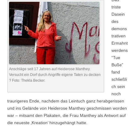
triste
Dasein
des
demons
trativen
Ermahnt
werdens
“Tue
Buße”
Anschläge seit 17 Jahren auf Heiderose Manthey.
fand
Versucht ein Dorf durch Angriffe eigene Taten zu decken
schließli
? Foto: Thekla Becker.
ch sein
noch
traurigeres Ende, nachdem das Leintuch ganz herabgerissen
und ins Gelände von Heiderose Manthey geschmissen worden
war – mitsamt den Plakaten, die Frau Manthey als Antwort auf
die neueste ‚Kreation’ hinzugehängt hatte.