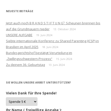
NEUESTE BEITRÄGE
Jetzt auch noch B R A N D S T I F T U N G¹: Scheunen brennen bis
auf die Grundmauern nieder
13. Oktober 2024
UNSERE AUFGABE
19. Juni 2024
Siebte internationale Konferenz zu Shared Parenting (ICSP) in
Brasilien im April 2025
18. Juni 2024
Bundesgerichtshof bestätigt Verurteilung im
„Zwillingsschwestern-Prozess“
15. Juni 2024
Zu deinem 36. Geburtstag
13. Juni 2024
SIE WOLLEN UNSERE ARBEIT UNTERSTÜTZEN?
Vielen Dank für Ihre Spende!
Ihr Name ( freiwillige Angabe ):