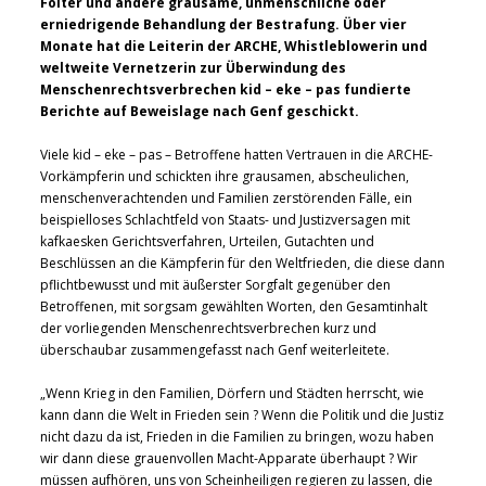
Folter und andere grausame, unmenschliche oder
erniedrigende Behandlung der Bestrafung. Über vier
Monate hat die Leiterin der ARCHE, Whistleblowerin und
weltweite Vernetzerin zur Überwindung des
Menschenrechtsverbrechen kid – eke – pas fundierte
Berichte auf Beweislage nach Genf geschickt.
Viele kid – eke – pas – Betroffene hatten Vertrauen in die ARCHE-
Vorkämpferin und schickten ihre grausamen, abscheulichen,
menschenverachtenden und Familien zerstörenden Fälle, ein
beispielloses Schlachtfeld von Staats- und Justizversagen mit
kafkaesken Gerichtsverfahren, Urteilen, Gutachten und
Beschlüssen an die Kämpferin für den Weltfrieden, die diese dann
pflichtbewusst und mit äußerster Sorgfalt gegenüber den
Betroffenen, mit sorgsam gewählten Worten, den Gesamtinhalt
der vorliegenden Menschenrechtsverbrechen kurz und
überschaubar zusammengefasst nach Genf weiterleitete.
„Wenn Krieg in den Familien, Dörfern und Städten herrscht, wie
kann dann die Welt in Frieden sein ? Wenn die Politik und die Justiz
nicht dazu da ist, Frieden in die Familien zu bringen, wozu haben
wir dann diese grauenvollen Macht-Apparate überhaupt ? Wir
müssen aufhören, uns von Scheinheiligen regieren zu lassen, die