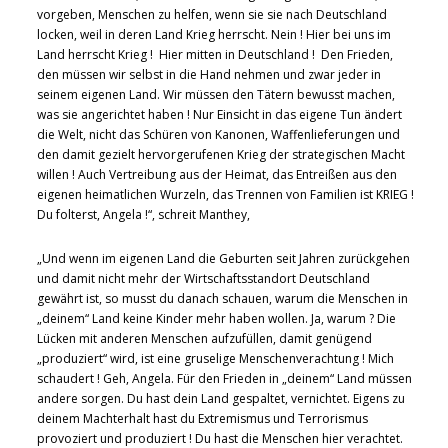
vorgeben, Menschen zu helfen, wenn sie sie nach Deutschland
locken, weil in deren Land Krieg herrscht. Nein ! Hier bei uns im
Land herrscht Krieg ! Hier mitten in Deutschland ! Den Frieden,
den müssen wir selbst in die Hand nehmen und zwar jeder in
seinem eigenen Land. Wir müssen den Tätern bewusst machen,
was sie angerichtet haben ! Nur Einsicht in das eigene Tun ändert
die Welt, nicht das Schüren von Kanonen, Waffenlieferungen und
den damit gezielt hervorgerufenen Krieg der strategischen Macht
willen ! Auch Vertreibung aus der Heimat, das Entreißen aus den
eigenen heimatlichen Wurzeln, das Trennen von Familien ist KRIEG !
Du folterst, Angela !“, schreit Manthey,
„Und wenn im eigenen Land die Geburten seit Jahren zurückgehen
und damit nicht mehr der Wirtschaftsstandort Deutschland
gewährt ist, so musst du danach schauen, warum die Menschen in
„deinem“ Land keine Kinder mehr haben wollen. Ja, warum ? Die
Lücken mit anderen Menschen aufzufüllen, damit genügend
„produziert“ wird, ist eine gruselige Menschenverachtung ! Mich
schaudert ! Geh, Angela. Für den Frieden in „deinem“ Land müssen
andere sorgen. Du hast dein Land gespaltet, vernichtet. Eigens zu
deinem Machterhalt hast du Extremismus und Terrorismus
provoziert und produziert ! Du hast die Menschen hier verachtet.