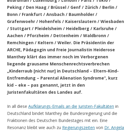
Boardman / Luxemburg / London / Paris / Tokio /
Peking / Den Haag / Brüssel / Genf / Zürich / Berlin /
Bonn / Frankfurt / Ansbach / Baumholder /
Grafenwoehr / Hohenfels / Kaiserslautern / Wiesbaden
/ Stuttgart / Pleidelsheim / Heidelberg / Karlsruhe /
Aachen / Pforzheim / Dettenheim / Waldbronn /
Remchingen / Keltern / Weiler
. Die Präsidentin der
ARCHE, Pädagogin und Freie Journalistin Heiderose
Manthey klärt das immer noch im Verborgenen
liegende grausame Menschenrechtsverbrechen
„Kinderraub [nicht nur] in Deutschland – Eltern-Kind-
Entfremdung – Parental Alienation Syndrome“, kurz
kid – eke – pas genannt, jetzt in den
Juristenfakultäten des Landes auf.
In all diese
Aufklärungs-Emails an die Juristen-Fakultäten
in
Deutschland bindet Manthey die Bundesregierung und die
Fraktionen des Deutschen Bundestages mit ein. Eine
Resonanz bleibt wie auch zu
Regierungszeiten
von
Dr. Angela