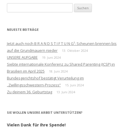
Suchen
nach:
NEUESTE BEITRÄGE
Jetzt auch noch B R A N D S T I F T U N G¹: Scheunen brennen bis
auf die Grundmauern nieder
13. Oktober 2024
UNSERE AUFGABE
19. Juni 2024
Siebte internationale Konferenz zu Shared Parenting (ICSP) in
Brasilien im April 2025
18. Juni 2024
Bundesgerichtshof bestätigt Verurteilung im
„Zwillingsschwestern-Prozess“
15. Juni 2024
Zu deinem 36. Geburtstag
13. Juni 2024
SIE WOLLEN UNSERE ARBEIT UNTERSTÜTZEN?
Vielen Dank für Ihre Spende!