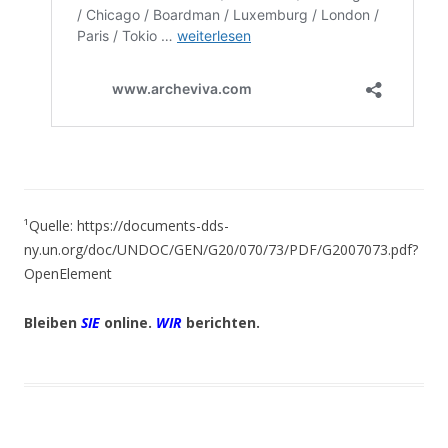
¹Quelle: https://documents-dds-
ny.un.org/doc/UNDOC/GEN/G20/070/73/PDF/G2007073.pdf?
OpenElement
B
leiben
SIE
online.
WIR
berichten.