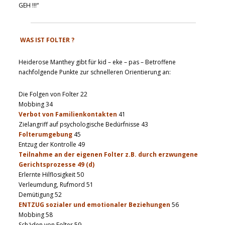
GEH !!!“
WAS IST FOLTER ?
Heiderose Manthey gibt für kid – eke – pas – Betroffene
nachfolgende Punkte zur schnelleren Orientierung an:
Die Folgen von Folter 22
Mobbing 34
Verbot von Familienkontakten
41
Zielangriff auf psychologische Bedürfnisse 43
Folterumgebung
45
Entzug der Kontrolle 49
Teilnahme an der eigenen Folter z.B. durch erzwungene
Gerichtsprozesse 49 (d)
Erlernte Hilflosigkeit 50
Verleumdung, Rufmord 51
Demütigung 52
ENTZUG sozialer und emotionaler Beziehungen
56
Mobbing 58
Schäden von Folter 59