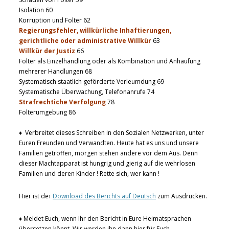
Isolation 60
Korruption und Folter 62
Regierungsfehler, willkürliche Inhaftierungen,
gerichtliche oder administrative Willkür
63
Willkür der Justiz
66
Folter als Einzelhandlung oder als Kombination und Anhäufung
mehrerer Handlungen 68
Systematisch staatlich geförderte Verleumdung 69
Systematische Überwachung, Telefonanrufe 74
Strafrechtiche Verfolgung
78
Folterumgebung 86
♦ Verbreitet dieses Schreiben in den Sozialen Netzwerken, unter
Euren Freunden und Verwandten. Heute hat es uns und unsere
Familien getroffen, morgen stehen andere vor dem Aus. Denn
dieser Machtapparat ist hungrig und gierig auf die wehrlosen
Familien und deren Kinder ! Rette sich, wer kann !
Hier ist de
r
Download des Berichts auf Deutsch
zum Ausdrucken.
♦ Meldet Euch, wenn Ihr den Bericht in Eure Heimatsprachen
übersetzen könnt. Wir werden ihn dann hier für Euch