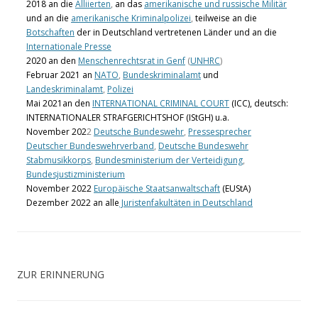
2018 an die
Alliierten
,
an das
amerikanische und russische Militär
und an die
amerikanische Kriminalpolizei
,
teilweise an die
Botschaften
der in Deutschland vertretenen Länder und an die
Internationale Presse
2020 an den
Menschenrechtsrat in Genf
(
UNHRC
)
Februar 2021 an
NATO
,
Bundeskriminalamt
und
Landeskriminalamt
,
Polizei
Mai 2021an den
INTERNATIONAL CRIMINAL COURT
(ICC), deutsch:
INTERNATIONALER STRAFGERICHTSHOF (IStGH) u.a.
November 202
2
Deutsche Bundeswehr
,
Pressesprecher
Deutscher Bundeswehrverband
,
Deutsche Bundeswehr
Stabmusikkorps
,
Bundesministerium der Verteidigung
,
Bundesjustizministerium
November 2022
Europäische Staatsanwaltschaft
(EUStA)
Dezember 2022 an alle
Juristenfakultäten in Deutschland
ZUR ERINNERUNG