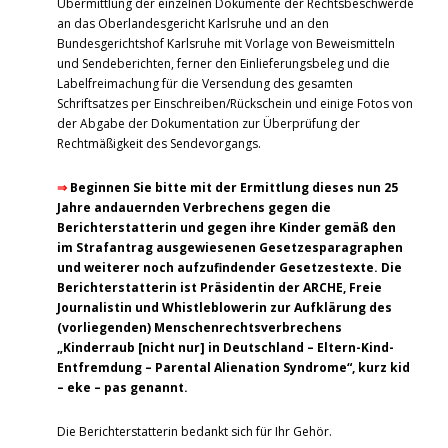
Übermittlung der einzelnen Dokumente der Rechtsbeschwerde
an das Oberlandesgericht Karlsruhe und an den
Bundesgerichtshof Karlsruhe mit Vorlage von Beweismitteln
und Sendeberichten, ferner den Einlieferungsbeleg und die
Labelfreimachung für die Versendung des gesamten
Schriftsatzes per Einschreiben/Rückschein und einige Fotos von
der Abgabe der Dokumentation zur Überprüfung der
Rechtmäßigkeit des Sendevorgangs.
⇒
Beginnen Sie bitte mit der Ermittlung dieses nun 25
Jahre andauernden Verbrechens gegen die
Berichterstatterin und gegen ihre Kinder gemäß den
im Strafantrag ausgewiesenen Gesetzesparagraphen
und weiterer noch aufzufindender Gesetzestexte. Die
Berichterstatterin ist Präsidentin der ARCHE, Freie
Journalistin und Whistleblowerin zur Aufklärung des
(vorliegenden) Menschenrechtsverbrechens
„Kinderraub [nicht nur] in Deutschland – Eltern-Kind-
Entfremdung – Parental Alienation Syndrome“, kurz kid
– eke – pas genannt.
Die Berichterstatterin bedankt sich für Ihr Gehör.