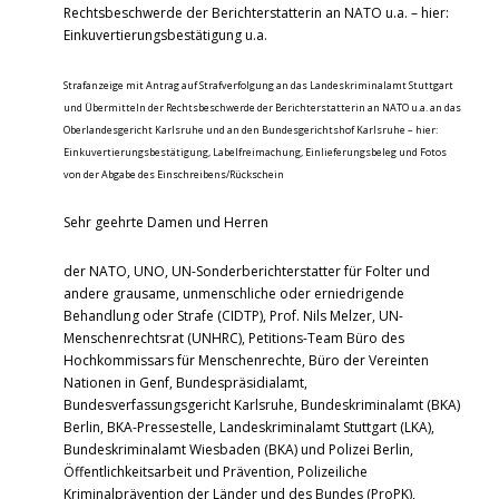
Rechtsbeschwerde der Berichterstatterin an NATO u.a. – hier:
Einkuvertierungsbestätigung u.a.
Strafanzeige mit Antrag auf Strafverfolgung an das Landeskriminalamt Stuttgart
und Übermitteln der Rechtsbeschwerde der Berichterstatterin an NATO u.a. an das
Oberlandesgericht Karlsruhe und an den Bundesgerichtshof Karlsruhe – hier:
Einkuvertierungsbestätigung, Labelfreimachung, Einlieferungsbeleg und Fotos
von der Abgabe des Einschreibens/Rückschein
Sehr geehrte Damen und Herren
der NATO, UNO, UN-Sonderberichterstatter für Folter und
andere grausame, unmenschliche oder erniedrigende
Behandlung oder Strafe (CIDTP), Prof. Nils Melzer, UN-
Menschenrechtsrat (UNHRC), Petitions-Team Büro des
Hochkommissars für Menschenrechte, Büro der Vereinten
Nationen in Genf, Bundespräsidialamt,
Bundesverfassungsgericht Karlsruhe, Bundeskriminalamt (BKA)
Berlin, BKA-Pressestelle, Landeskriminalamt Stuttgart (LKA),
Bundeskriminalamt Wiesbaden (BKA) und Polizei Berlin,
Öffentlichkeitsarbeit und Prävention, Polizeiliche
Kriminalprävention der Länder und des Bundes (ProPK),