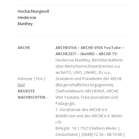
Hochachtungsvoll
Heiderose
Manthey
ARCHE
ARCHEVIVA – ARCHE VIVA YouTube –
ARCHEZEIT – IAoHRD – ARCHE TV
Heiderose Manthey, Berichterstatterin
über Menschenrechtsverbrechen u.a.
an NATO, UNO, UNHRC, EU u.a.,
Adresse | Fon |
Gründerin und Präsidentin der ARCHE
Mail
(Bürgerschaftliches Engagement),
NEUESTE
Chefredakteurin ARCHEVIVA, ARCHE
NACHRICHTEN
….
VIVA Youtube, Freie Journalistin und
Pädagogin,
1. Vorsitzende des ARCHE e.V.
Waldbronn und des ARCHE e.V. Weiler
i.Gr.
Birkigstr. 18 | 75210 Keltern-Weiler |
Deutschland | [0049] 72 36 – 98 10 00 |