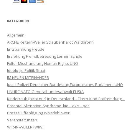
KATEGORIEN
Allgemein
ARCHE Keltern-Weiler Straubenhardt Waldbronn
Entspannung Freude
Erziehung Fremdbetreuung Lernen Schule
Folter Misshandlung Human Rights UNO
Ideologie Politik Staat
IM NEUEN MITEINANDER
Justiz Polizei Deutscher Bundestag Europäisches Parlament UNO
UNHRC NATO Generalbundesanwalt EUStA
Kinderraub [nicht nur] in Deutschland – Eltern-Kind-Entfremdung –
Parental-Alienation-Syndrome, kid – eke – pas
Presse Offenlegung Whistleblower
Veranstaltungen
WIR-IN-WEILER (WIW)