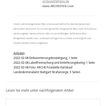
archezeit[ät]gmx.de
www.ARCHEVIVA.com
Inhalt und Anhänge dieser Mail sind ausschließlich für den/die benannten
Adressaten bestimmt. Es ist nicht gestattet, die gesamte Mail, noch Teile daraus
weiterzugeben, weiterzuleiten oder zu vervielfältigen. Sollte diese Mail
fehlgeleitet worden sein, so benachrichtigen Sie uns bitte unverzüglich und
löschen Sie den Inhalt umgehend.
Anlagen
:
2022-02-08 Einkuvertierungsbestätigung, 1 Seite
2022-02-08 Labelfreimachung und Einlieferungsbeleg, 1 Seite
2022-02-08 Foto: ARCHE Poststelle Karlsbad
Landeskriminalamt Stuttgart Strafanzeige, 5 Seiten
Lesen Sie mehr unter nachfolgendem Artikel