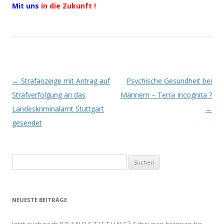
Mit
uns
in die Zukunft !
Beitrags-
←
Strafanzeige mit Antrag auf
Psychische Gesundheit bei
Navigation
Strafverfolgung an das
Männern – Terra Incognita ?
Landeskriminalamt Stuttgart
→
gesendet
Suchen
nach:
NEUESTE BEITRÄGE
Jetzt auch noch B R A N D S T I F T U N G¹: Scheunen brennen bis