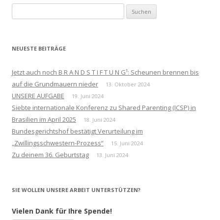
Suchen
nach:
NEUESTE BEITRÄGE
Jetzt auch noch B R A N D S T I F T U N G¹: Scheunen brennen bis
auf die Grundmauern nieder
13. Oktober 2024
UNSERE AUFGABE
19. Juni 2024
Siebte internationale Konferenz zu Shared Parenting (ICSP) in
Brasilien im April 2025
18. Juni 2024
Bundesgerichtshof bestätigt Verurteilung im
„Zwillingsschwestern-Prozess“
15. Juni 2024
Zu deinem 36. Geburtstag
13. Juni 2024
SIE WOLLEN UNSERE ARBEIT UNTERSTÜTZEN?
Vielen Dank für Ihre Spende!