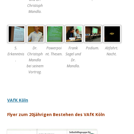
Christoph
Mandla.
5.
Dr.
Powerpoi
Frank
Podium.
Abfahrt.
Erkenntnis
Christoph
nt. Thesen.
Sagel und
Nacht.
.
Mandla
Dr.
bei seinem
Mandla.
Vortrag.
VAfK Köln
Flyer zum 20jährigen Bestehen des VAfK Köln