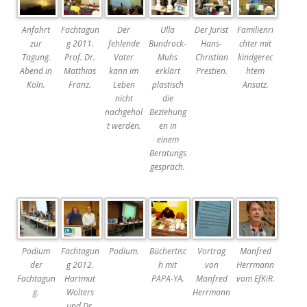
Anfahrt
Fachtagun
Der
Ulla
Der Jurist
Familienri
zur
g 2011.
fehlende
Bundrock-
Hans-
chter mit
Tagung.
Prof. Dr.
Vater
Muhs
Christian
kindgerec
Abend in
Matthias
kann im
erklärt
Prestien.
htem
Köln.
Franz.
Leben
plastisch
Ansatz.
nicht
die
nachgehol
Beziehung
t werden.
en in
einem
Beratungs
gespräch.
Podium
Fachtagun
Podium.
Büchertisc
Vortrag
Manfred
der
g 2012.
h mit
von
Herrmann
Fachtagun
Hartmut
PAPA-YA.
Manfred
vom EfKiR.
g.
Wolters
Herrmann
und Dr.
.