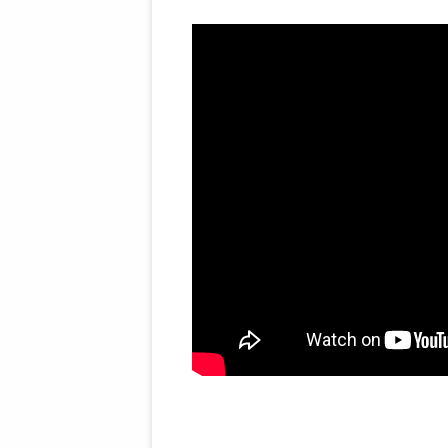
STATUTEN 
A/HRC/43/4
EIGENE VOLK
OLAF SCHOL
AUFGEFORD
MISSBRÄUC
EXKLUSIONS
KANTE ZEI
WELTWEITE
WAHREN VE
– EKE – PAS
AUFKLÄRUN
MÖRDERMAIL
MEINE SÖH
UND FALK-G