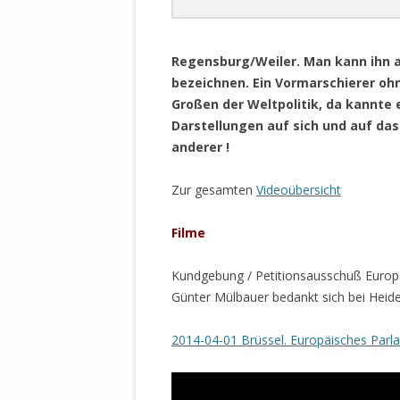
DER EIGENE
ENTFREMDE
.
STAATLICH 
Regensburg/Weiler. Man kann ihn a
HEILIGE ZE
bezeichnen. Ein Vormarschierer ohn
BEGINNT !
Großen der Weltpolitik, da kannte 
Darstellungen auf sich und auf d
DER SCHNEE
anderer !
DEUTSCHE 
.
MILITÄR DE
Zur gesamten
Videoübersicht
U.A. IN DI
DER ARCHE
Filme
EFFEKTIVE
Kundgebung / Petitionsausschuß Europ
REFORM DE
Günter Mülbauer bedankt sich bei Heide
KINDERRAUB
2014-04-01 Brüssel. Europäisches Parl
SCHWERT D
REGIERUNG