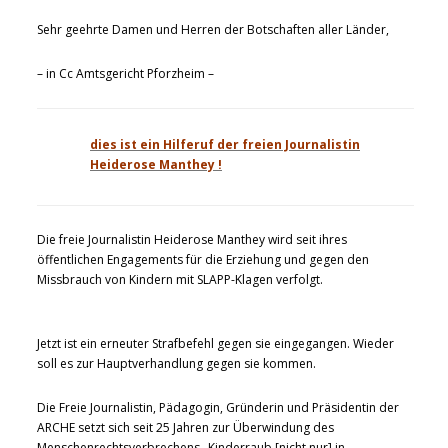
Sehr geehrte Damen und Herren der Botschaften aller Länder,
– in Cc Amtsgericht Pforzheim –
dies ist ein Hilferuf der freien Journalistin
Heiderose Manthey !
Die freie Journalistin Heiderose Manthey wird seit ihres
öffentlichen Engagements für die Erziehung und gegen den
Missbrauch von Kindern mit SLAPP-Klagen verfolgt.
Jetzt ist ein erneuter Strafbefehl gegen sie eingegangen. Wieder
soll es zur Hauptverhandlung gegen sie kommen.
Die Freie Journalistin, Pädagogin, Gründerin und Präsidentin der
ARCHE setzt sich seit 25 Jahren zur Überwindung des
Menschenrechtsverbrechens „Kinderraub [nicht nur] in