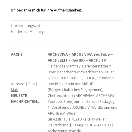
Ich bedanke mich für Ihre Aufmerksamkeit.
Hochachtungsvoll
Heiderose Manthey
ARCHE
ARCHEVIVA – ARCHE VIVA YouTube –
ARCHEZEIT – IAoHRD – ARCHE TV
Heiderose Manthey, Berichterstatterin
über Menschenrechtsverbrechen u.a. an
NATO, UNO, UNHRC, EU u.a., Gründerin
Adresse | Fon |
und Präsidentin der ARCHE
Mail
(Bürgerschaftliches Engagement),
NEUESTE
Chefredakteurin ARCHEVIVA, ARCHE VIVA
NACHRICHTEN
….
Youtube, Freie Journalistin und Pädagogin,
1. Vorsitzende ARCHE e.V. Waldbronn und
ARCHE e.V. Weiler
Birkigstr. 18 | 75210 Keltern-Weiler |
Deutschland | [0049] 72 36 – 98 10 00 |
archezeit[ät]gmx.de