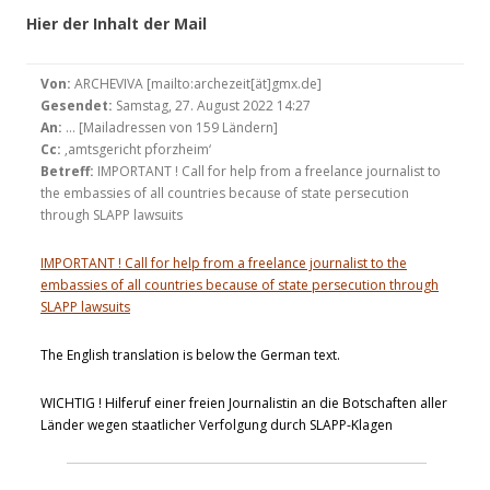
Hier der Inhalt der Mail
Von:
ARCHEVIVA [mailto:archezeit[ät]gmx.de]
Gesendet:
Samstag, 27. August 2022 14:27
An:
… [Mailadressen von 159 Ländern]
Cc:
‚amtsgericht pforzheim‘
Betreff:
IMPORTANT ! Call for help from a freelance journalist to
the embassies of all countries because of state persecution
through SLAPP lawsuits
IMPORTANT ! Call for help from a freelance journalist to the
embassies of all countries because of state persecution through
SLAPP lawsuits
The English translation is below the German text.
WICHTIG ! Hilferuf einer freien Journalistin an die Botschaften aller
Länder wegen staatlicher Verfolgung durch SLAPP-Klagen