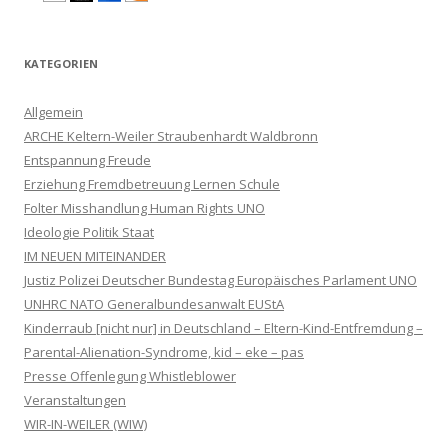
KATEGORIEN
Allgemein
ARCHE Keltern-Weiler Straubenhardt Waldbronn
Entspannung Freude
Erziehung Fremdbetreuung Lernen Schule
Folter Misshandlung Human Rights UNO
Ideologie Politik Staat
IM NEUEN MITEINANDER
Justiz Polizei Deutscher Bundestag Europäisches Parlament UNO
UNHRC NATO Generalbundesanwalt EUStA
Kinderraub [nicht nur] in Deutschland – Eltern-Kind-Entfremdung –
Parental-Alienation-Syndrome, kid – eke – pas
Presse Offenlegung Whistleblower
Veranstaltungen
WIR-IN-WEILER (WIW)