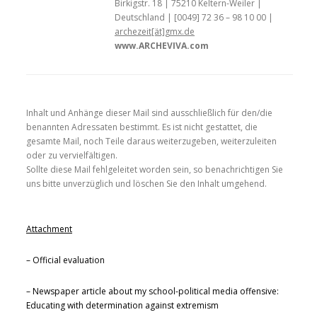
Birkigstr. 18 | 75210 Keltern-Weiler |
Deutschland | [0049] 72 36 – 98 10 00 |
archezeit[ät]gmx.de
www.ARCHEVIVA.com
Inhalt und Anhänge dieser Mail sind ausschließlich für den/die
benannten Adressaten bestimmt. Es ist nicht gestattet, die
gesamte Mail, noch Teile daraus weiterzugeben, weiterzuleiten
oder zu vervielfältigen.
Sollte diese Mail fehlgeleitet worden sein, so benachrichtigen Sie
uns bitte unverzüglich und löschen Sie den Inhalt umgehend.
Attachment
– Official evaluation
– Newspaper article about my school-political media offensive:
Educating with determination against extremism