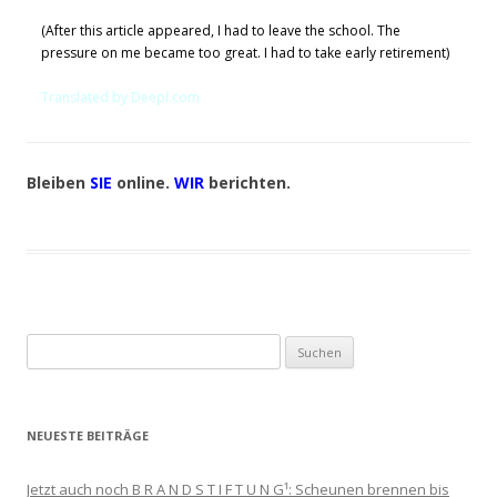
(After this article appeared, I had to leave the school. The
pressure on me became too great. I had to take early retirement)
Translated by Deepl.com
Bleiben
SIE
online.
WIR
berichten.
Suchen
nach:
NEUESTE BEITRÄGE
Jetzt auch noch B R A N D S T I F T U N G¹: Scheunen brennen bis