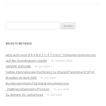
Suchen
nach:
NEUESTE BEITRÄGE
Jetzt auch noch B R A N D S T I F T U N G¹: Scheunen brennen bis
auf die Grundmauern nieder
13. Oktober 2024
UNSERE AUFGABE
19. Juni 2024
Siebte internationale Konferenz zu Shared Parenting (ICSP) in
Brasilien im April 2025
18. Juni 2024
Bundesgerichtshof bestätigt Verurteilung im
„Zwillingsschwestern-Prozess“
15. Juni 2024
Zu deinem 36. Geburtstag
13. Juni 2024