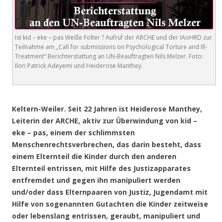
Ist kid – eke – pas Weiße Folter ? Aufruf der ARCHE und der IAoHRD zur
Teilnahme am „Call for submissions on Psychological Torture and Ill-
Treatment“ Berichterstattung an UN-Beauftragten Nils Melzer. Foto:
Ilori Patrick Adeyemi und Heiderose Manthey.
.
Keltern-Weiler. Seit 22 Jahren ist Heiderose Manthey,
Leiterin der ARCHE, aktiv zur Überwindung von kid –
eke – pas, einem der schlimmsten
Menschenrechtsverbrechen, das darin besteht, dass
einem Elternteil die Kinder durch den anderen
Elternteil entrissen, mit Hilfe des Justizapparates
entfremdet und gegen ihn manipuliert werden
und/oder dass Elternpaaren von Justiz, Jugendamt mit
Hilfe von sogenannten Gutachten die Kinder zeitweise
oder lebenslang entrissen, geraubt, manipuliert und