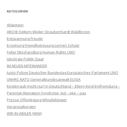
KATEGORIEN
Allgemein
ARCHE Keltern-Weiler Straubenhardt Waldbronn
Entspannung Freude
Erziehung Fremdbetreuung Lernen Schule
Folter Misshandlung Human Rights UNO
Ideologie Politik Staat
IM NEUEN MITEINANDER
Justiz Polizei Deutscher Bundestag Europäisches Parlament UNO
UNHRC NATO Generalbundesanwalt EUStA
Kinderraub [nicht nur] in Deutschland – Eltern-Kind-Entfremdung –
Parental-Alienation-Syndrome, kid – eke – pas
Presse Offenlegung Whistleblower
Veranstaltungen
WIR-IN-WEILER (WIW)