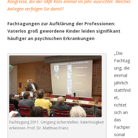
Kongresse, die der VAfK Köln einmal im Jahr ausrichtet. Welches
Anliegen verfolgen Sie damit?
Fachtagungen zur Aufklärung der Professionen:
Vaterlos groß gewordene Kinder leiden signifikant
häufiger an psychischen Erkrankungen
„Die
Fachtag
ung, die
einmal
jährlich
stattfind
et,
richtet
sich an
das
Fachtagung 2011. Umgang sicherstellen. Vaterlosigkeit
Fachper
erkennen. Prof. Dr. Matthias Franz.
sonal