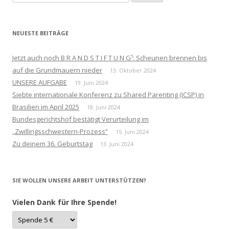
nach:
NEUESTE BEITRÄGE
Jetzt auch noch B R A N D S T I F T U N G¹: Scheunen brennen bis
auf die Grundmauern nieder
13. Oktober 2024
UNSERE AUFGABE
19. Juni 2024
Siebte internationale Konferenz zu Shared Parenting (ICSP) in
Brasilien im April 2025
18. Juni 2024
Bundesgerichtshof bestätigt Verurteilung im
„Zwillingsschwestern-Prozess“
15. Juni 2024
Zu deinem 36. Geburtstag
13. Juni 2024
SIE WOLLEN UNSERE ARBEIT UNTERSTÜTZEN?
Vielen Dank für Ihre Spende!