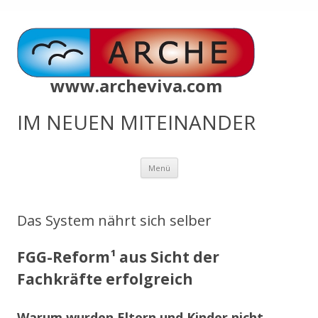
www.archeviva.com
IM NEUEN MITEINANDER
Zum
Menü
Inhalt
springen
Das System nährt sich selber
FGG-Reform¹ aus Sicht der
Fachkräfte erfolgreich
Warum wurden Eltern und Kinder nicht