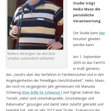
Studie trägt
Heiko Maas die
persönliche
Verantwortung.
Die Studie kann
hier
herunter geladen
werden kann.
Wolters. Ideologien, die dem Kind
Am 1. September
schaden, systematisch aufdecken.
2009 ist das FamFG
in Kraft getreten,
das „Gesetz über das Verfahren in Familiensachen und in den
Angelegenheiten der freiwilligen Gerichtsbarkeit“. Heiko Maas,
der noch im vergangenen Jahr gemeinsam mit Manuela
Schwesig (
Eine Brille für Schwesig
) und Sigmar Gabriel das
Terzett „Väter sind Unterhaltspreller, Drückeberger und
Rabenväter“ gesungen und damit Väter zutiefst gekränkt und
beleidigt hat, gab im Jahr 2015 eine Studie „Evaluierung der