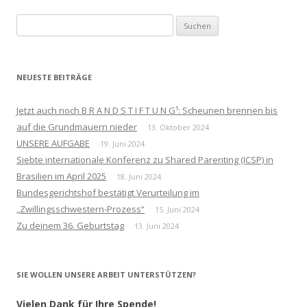
Suchen
nach:
NEUESTE BEITRÄGE
Jetzt auch noch B R A N D S T I F T U N G¹: Scheunen brennen bis
auf die Grundmauern nieder
13. Oktober 2024
UNSERE AUFGABE
19. Juni 2024
Siebte internationale Konferenz zu Shared Parenting (ICSP) in
Brasilien im April 2025
18. Juni 2024
Bundesgerichtshof bestätigt Verurteilung im
„Zwillingsschwestern-Prozess“
15. Juni 2024
Zu deinem 36. Geburtstag
13. Juni 2024
SIE WOLLEN UNSERE ARBEIT UNTERSTÜTZEN?
Vielen Dank für Ihre Spende!