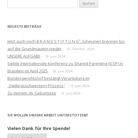
Suchen
nach:
NEUESTE BEITRÄGE
Jetzt auch noch B R A N D S T I F T U N G¹: Scheunen brennen bis
auf die Grundmauern nieder
13. Oktober 2024
UNSERE AUFGABE
19. Juni 2024
Siebte internationale Konferenz zu Shared Parenting (ICSP) in
Brasilien im April 2025
18. Juni 2024
Bundesgerichtshof bestätigt Verurteilung im
„Zwillingsschwestern-Prozess“
15. Juni 2024
Zu deinem 36. Geburtstag
13. Juni 2024
SIE WOLLEN UNSERE ARBEIT UNTERSTÜTZEN?
Vielen Dank für Ihre Spende!