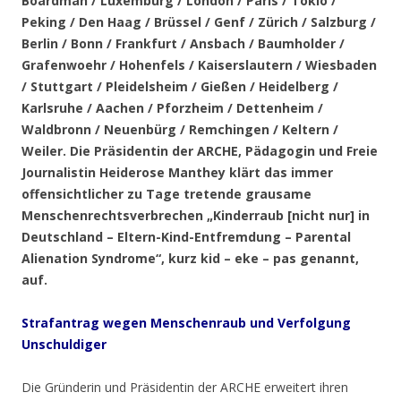
Boardman / Luxemburg / London / Paris / Tokio /
Peking / Den Haag / Brüssel / Genf / Zürich / Salzburg /
Berlin / Bonn / Frankfurt / Ansbach / Baumholder /
Grafenwoehr / Hohenfels / Kaiserslautern / Wiesbaden
/ Stuttgart / Pleidelsheim / Gießen / Heidelberg /
Karlsruhe / Aachen / Pforzheim / Dettenheim /
Waldbronn / Neuenbürg / Remchingen / Keltern /
Weiler
. Die Präsidentin der ARCHE, Pädagogin und Freie
Journalistin Heiderose Manthey klärt das immer
offensichtlicher zu Tage tretende grausame
Menschenrechtsverbrechen „Kinderraub [nicht nur] in
Deutschland – Eltern-Kind-Entfremdung – Parental
Alienation Syndrome“, kurz kid – eke – pas genannt,
auf.
Strafantrag
wegen Menschenraub und Verfolgung
Unschuldiger
Die Gründerin und Präsidentin der ARCHE erweitert ihren