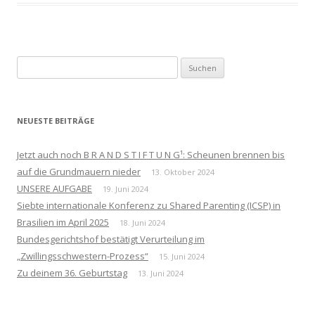
Suchen
nach:
NEUESTE BEITRÄGE
Jetzt auch noch B R A N D S T I F T U N G¹: Scheunen brennen bis
auf die Grundmauern nieder
13. Oktober 2024
UNSERE AUFGABE
19. Juni 2024
Siebte internationale Konferenz zu Shared Parenting (ICSP) in
Brasilien im April 2025
18. Juni 2024
Bundesgerichtshof bestätigt Verurteilung im
„Zwillingsschwestern-Prozess“
15. Juni 2024
Zu deinem 36. Geburtstag
13. Juni 2024