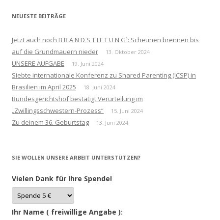
NEUESTE BEITRÄGE
Jetzt auch noch B R A N D S T I F T U N G¹: Scheunen brennen bis
auf die Grundmauern nieder
13. Oktober 2024
UNSERE AUFGABE
19. Juni 2024
Siebte internationale Konferenz zu Shared Parenting (ICSP) in
Brasilien im April 2025
18. Juni 2024
Bundesgerichtshof bestätigt Verurteilung im
„Zwillingsschwestern-Prozess“
15. Juni 2024
Zu deinem 36. Geburtstag
13. Juni 2024
SIE WOLLEN UNSERE ARBEIT UNTERSTÜTZEN?
Vielen Dank für Ihre Spende!
Ihr Name ( freiwillige Angabe ):