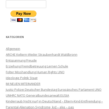
KATEGORIEN
Allgemein
ARCHE Keltern-Weiler Straubenhardt Waldbronn
Entspannung Freude
Erziehung Fremdbetreuung Lernen Schule
Folter Misshandlung Human Rights UNO
Ideologie Politik Staat
IM NEUEN MITEINANDER
Justiz Polizei Deutscher Bundestag Europäisches Parlament UNO
UNHRC NATO Generalbundesanwalt EUStA
Kinderraub [nicht nur] in Deutschland – Eltern-Kind-Entfremdung –
Parental-Alienation-Syndrome, kid – eke – pas