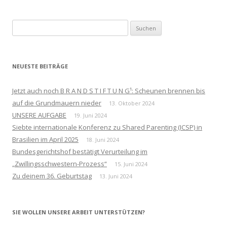
Suchen
nach:
NEUESTE BEITRÄGE
Jetzt auch noch B R A N D S T I F T U N G¹: Scheunen brennen bis
auf die Grundmauern nieder
13. Oktober 2024
UNSERE AUFGABE
19. Juni 2024
Siebte internationale Konferenz zu Shared Parenting (ICSP) in
Brasilien im April 2025
18. Juni 2024
Bundesgerichtshof bestätigt Verurteilung im
„Zwillingsschwestern-Prozess“
15. Juni 2024
Zu deinem 36. Geburtstag
13. Juni 2024
SIE WOLLEN UNSERE ARBEIT UNTERSTÜTZEN?