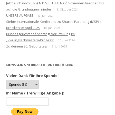
Jetzt auch noch B R A N D S T I F T U N G¹: Scheunen brennen bis
auf die Grundmauern nieder
13. Oktober 2024
UNSERE AUFGABE
19. Juni 2024
Siebte internationale Konferenz zu Shared Parenting (ICSP) in
Brasilien im April 2025
18. Juni 2024
Bundesgerichtshof bestätigt Verurteilung im
„Zwillingsschwestern-Prozess“
15. Juni 2024
Zu deinem 36. Geburtstag
13. Juni 2024
SIE WOLLEN UNSERE ARBEIT UNTERSTÜTZEN?
Vielen Dank für Ihre Spende!
Ihr Name ( freiwillige Angabe ):