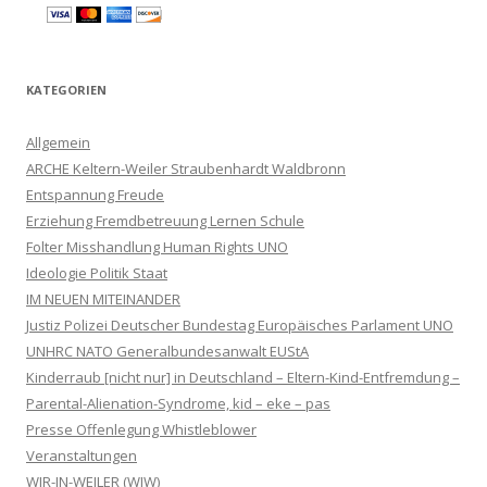
KATEGORIEN
Allgemein
ARCHE Keltern-Weiler Straubenhardt Waldbronn
Entspannung Freude
Erziehung Fremdbetreuung Lernen Schule
Folter Misshandlung Human Rights UNO
Ideologie Politik Staat
IM NEUEN MITEINANDER
Justiz Polizei Deutscher Bundestag Europäisches Parlament UNO
UNHRC NATO Generalbundesanwalt EUStA
Kinderraub [nicht nur] in Deutschland – Eltern-Kind-Entfremdung –
Parental-Alienation-Syndrome, kid – eke – pas
Presse Offenlegung Whistleblower
Veranstaltungen
WIR-IN-WEILER (WIW)