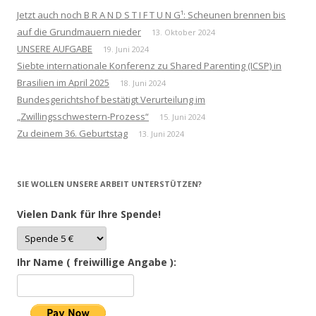
Jetzt auch noch B R A N D S T I F T U N G¹: Scheunen brennen bis
auf die Grundmauern nieder
13. Oktober 2024
UNSERE AUFGABE
19. Juni 2024
Siebte internationale Konferenz zu Shared Parenting (ICSP) in
Brasilien im April 2025
18. Juni 2024
Bundesgerichtshof bestätigt Verurteilung im
„Zwillingsschwestern-Prozess“
15. Juni 2024
Zu deinem 36. Geburtstag
13. Juni 2024
SIE WOLLEN UNSERE ARBEIT UNTERSTÜTZEN?
Vielen Dank für Ihre Spende!
Ihr Name ( freiwillige Angabe ):