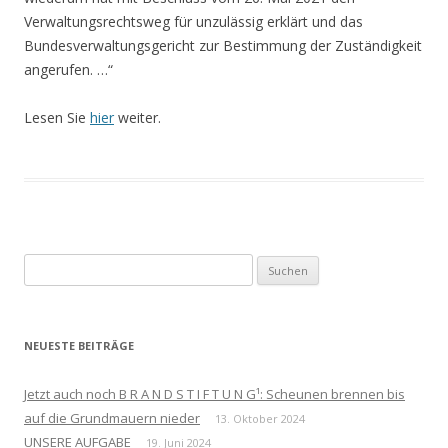
Verwaltungsrechtsweg für unzulässig erklärt und das
Bundesverwaltungsgericht zur Bestimmung der Zuständigkeit
angerufen. …“
Lesen Sie
hier
weiter.
Suchen
nach:
NEUESTE BEITRÄGE
Jetzt auch noch B R A N D S T I F T U N G¹: Scheunen brennen bis
auf die Grundmauern nieder
13. Oktober 2024
UNSERE AUFGABE
19. Juni 2024