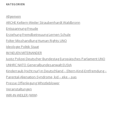
KATEGORIEN
Allgemein
ARCHE Keltern-Weiler Straubenhardt Waldbronn
Entspannung Freude
Erziehung Fremdbetreuung Lernen Schule
Folter Misshandlung Human Rights UNO
Ideologie Politik Staat
IM NEUEN MITEINANDER
Justiz Polizei Deutscher Bundestag Europäisches Parlament UNO
UNHRC NATO Generalbundesanwalt EUStA
Kinderraub [nicht nur] in Deutschland – Eltern-Kind-Entfremdung –
Parental-Alienation-Syndrome, kid – eke – pas
Presse Offenlegung Whistleblower
Veranstaltungen
WIR-IN-WEILER (WIW)