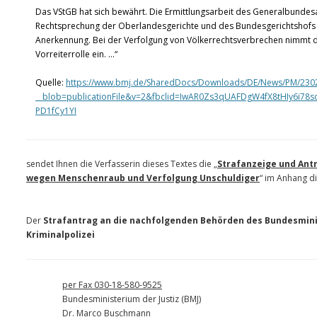
Das VStGB hat sich bewährt. Die Ermittlungsarbeit des Generalbundes
Rechtsprechung der Oberlandesgerichte und des Bundesgerichtshofs 
Anerkennung. Bei der Verfolgung von Völkerrechtsverbrechen nimmt di
Vorreiterrolle ein. …“
Quelle:
https://www.bmj.de/SharedDocs/Downloads/DE/News/PM/2302
__blob=publicationFile&v=2&fbclid=IwAR0Zs3qUAFDgW4fX8tHIy6i7
PD1fCy1YI
sendet Ihnen die Verfasserin dieses Textes die „
Strafanzeige und Ant
wegen Menschenraub und Verfolgung Unschuldiger
“ im Anhang di
Der
Strafantrag an die nachfolgenden Behörden des Bundesminis
Kriminalpolizei
per Fax 030-18-580-9525
Bundesministerium der Justiz (BMJ)
Dr. Marco Buschmann