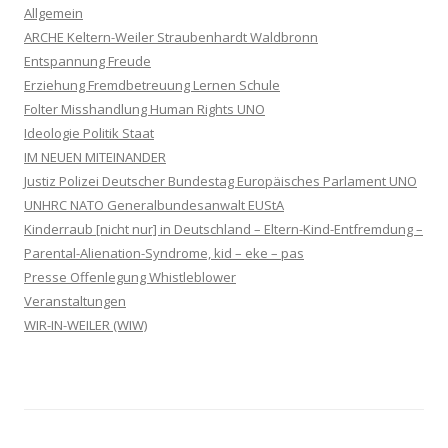
Allgemein
ARCHE Keltern-Weiler Straubenhardt Waldbronn
Entspannung Freude
Erziehung Fremdbetreuung Lernen Schule
Folter Misshandlung Human Rights UNO
Ideologie Politik Staat
IM NEUEN MITEINANDER
Justiz Polizei Deutscher Bundestag Europäisches Parlament UNO
UNHRC NATO Generalbundesanwalt EUStA
Kinderraub [nicht nur] in Deutschland – Eltern-Kind-Entfremdung –
Parental-Alienation-Syndrome, kid – eke – pas
Presse Offenlegung Whistleblower
Veranstaltungen
WIR-IN-WEILER (WIW)