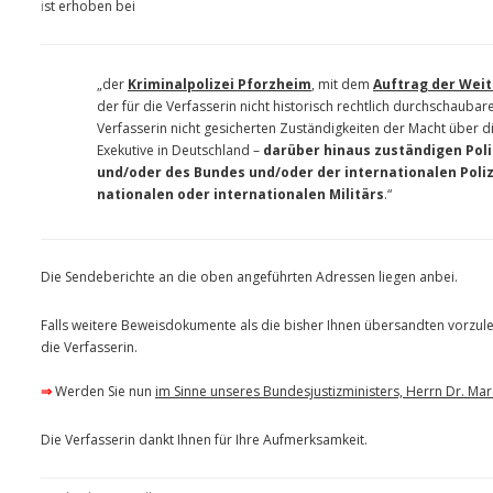
i
st erhoben bei
„der
Kriminalpolizei Pforzheim
, mit dem
Auftrag der Weit
der für die Verfasserin nicht historisch rechtlich durchschaubar
Verfasserin nicht gesicherten Zuständigkeiten der Macht über die
Exekutive in Deutschland –
darüber hinaus zuständigen Pol
und/oder des Bundes und/oder der internationalen Poli
nationalen oder internationalen Militärs
.“
Die Sendeberichte an die oben angeführten Adressen liegen anbei.
Falls weitere Beweisdokumente als die bisher Ihnen übersandten vorzule
die Verfasserin.
⇒
Werden Sie nun
im Sinne unseres Bundesjustizministers, Herrn Dr. M
Die Verfasserin dankt Ihnen für Ihre Aufmerksamkeit.