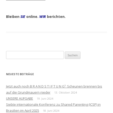
Bleiben
SIE
online.
WIR
berichten.
Suchen
nach:
NEUESTE BEITRÄGE
Jetzt auch noch B R A N D S T I F T U N G¹: Scheunen brennen bis
auf die Grundmauern nieder
13. Oktober 2024
UNSERE AUFGABE
19. Juni 2024
Siebte internationale Konferenz zu Shared Parenting (ICSP) in
Brasilien im April 2025
18. Juni 2024