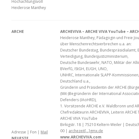
Hochachtungsvoll
Heiderose Manthey
ARCHE
ARCHEVIVA – ARCHE VIVA YouTube – ARCH
Heiderose Manthey, Pädagogin und Freie Journ
über Menschenrechtsverbrechen u.a. an:
Deutscher Bundestag, Bundespräsidialamt, 
Verteidigung, Bundesjustizministerium,
Deutsche Bundeswehr, NATO, Militär der Allii
BVerfG, IStGH, EUGH, UNO,
UNHRC, Internationale SLAPP-Kommissionen, J
Deutschland u.a.,
Gründerin und Präsidentin der ARCHE (Bürge
(Mit-)Begründerin der International Associat
Defenders (IAoHRD),
1. Vorsitzende ARCHE e.V. Waldbronn und ARCH
Chefredakteurin ARCHEVIVA, Leiterin ARCHE 
ARCHE VIVA YouTube
Birkigstr. 18 | 75210 Keltern-Weiler | Deutsc
00 |
archezeit[…]gmx.de
Adresse | Fon |
Mail
www.ARCHEVIVA.com
NEUESTE