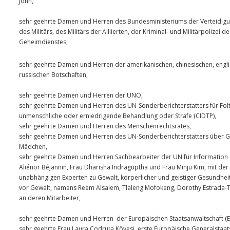
John,
sehr geehrte Damen und Herren des Bundesministeriums der Verteidig
des Militärs, des Militärs der Alliierten, der Kriminal- und Militärpolizei d
Geheimdienstes,
sehr geehrte Damen und Herren der amerikanischen, chinesischen, engli
russischen Botschaften,
sehr geehrte Damen und Herren der UNO,
sehr geehrte Damen und Herren des UN-Sonderberichterstatters für Fol
unmenschliche oder erniedrigende Behandlung oder Strafe (CIDTP),
sehr geehrte Damen und Herren des Menschenrechtsrates,
sehr geehrte Damen und Herren des UN-Sonderberichterstatters über 
Mädchen,
sehr geehrte Damen und Herren Sachbearbeiter der UN für Information
Aliénor Béjannin, Frau Dharisha Indraguptha und Frau Minju Kim, mit der 
unabhängigen Experten zu Gewalt, körperlicher und geistiger Gesundheit
vor Gewalt, namens Reem Alsalem, Tlaleng Mofokeng, Dorothy Estrada-T
an deren Mitarbeiter,
sehr geehrte Damen und Herren der Europäischen Staatsanwaltschaft (E
sehr geehrte Frau Laura Codruța Kövesi, erste Europäische Generalstaat