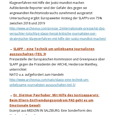
Klageverfahren mit Hilfe der Justiz mundtot machen
Aufdeckende Reporter sind der Gefahr des gegen sie
angewandten Rechtsmissbrauchs zunehmend ausgesetzt
Untersuchung ergibt: Europaweiter Anstieg der SLAPPs von 75%
zwischen 2018 und 2019
http://www.archeviva.com/presse_2/internationale-presse/ist-das-
versuchter-totschlag-slapp-heisst-kritische-journalisten-per-
strategischer-klageverfahren-mit-hilfe-der-justiz-mundtot-machen/
→
SLAPP – eine Technik um unliebsame Journalisten
auszuschalten (TEIL 3)
Pressestelle der Europäischen Kommission und Greenpeace über
SLAPP gegen die Präsidentin der ARCHE, Heiderose Manthey,
unterrichtet
NATO u.a. aufgefordert zum Handeln
http://www.archeviva.com/nato/slapp-eine-technik-um-
unliebsame-journalisten-auszuschalten-teil-3/
→
Dr. Dietmar Payrhuber: Mit Hilfe des Justizapparats:
Beim Eltern-Entfremdungssyndrom PAS geht es um
Emotionale Gewalt
Exzerpt aus MEDIZIN IN SALZBURG: Eine Sonderform des