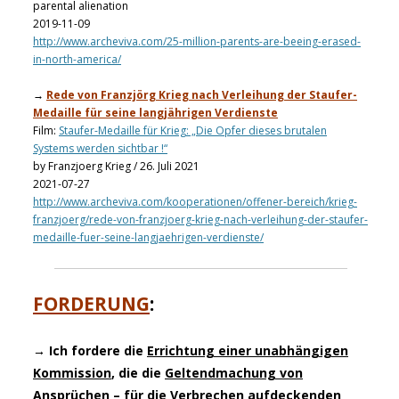
parental alienation
2019-11-09
http://www.archeviva.com/25-million-parents-are-beeing-erased-
in-north-america/
→
Rede von Franzjörg Krieg nach Verleihung der Staufer-
Medaille für seine langjährigen Verdienste
Film:
Staufer-Medaille für Krieg: „Die Opfer dieses brutalen
Systems werden sichtbar !“
by Franzjoerg Krieg / 26. Juli 2021
2021-07-27
http://www.archeviva.com/kooperationen/offener-bereich/krieg-
franzjoerg/rede-von-franzjoerg-krieg-nach-verleihung-der-staufer-
medaille-fuer-seine-langjaehrigen-verdienste/
FORDERUNG
:
→ Ich fordere die
Errichtung einer unabhängigen
Kommission
, die die
Geltendmachung von
Ansprüchen
– für die Verbrechen aufdeckenden