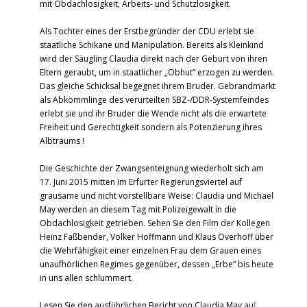
mit Obdachlosigkeit, Arbeits- und Schutzlosigkeit.
Als Tochter eines der Erstbegründer der CDU erlebt sie
staatliche Schikane und Manipulation. Bereits als Kleinkind
wird der Säugling Claudia direkt nach der Geburt von ihren
Eltern geraubt, um in staatlicher „Obhut“ erzogen zu werden.
Das gleiche Schicksal begegnet ihrem Bruder. Gebrandmarkt
als Abkömmlinge des verurteilten SBZ-/DDR-Systemfeindes
erlebt sie und ihr Bruder die Wende nicht als die erwartete
Freiheit und Gerechtigkeit sondern als Potenzierung ihres
Albtraums !
Die Geschichte der Zwangsenteignung wiederholt sich am
17. Juni 2015 mitten im Erfurter Regierungsviertel auf
grausame und nicht vorstellbare Weise: Claudia und Michael
May werden an diesem Tag mit Polizeigewalt in die
Obdachlosigkeit getrieben. Sehen Sie den Film der Kollegen
Heinz Faßbender, Volker Hoffmann und Klaus Overhoff über
die Wehrfähigkeit einer einzelnen Frau dem Grauen eines
unaufhörlichen Regimes gegenüber, dessen „Erbe“ bis heute
in uns allen schlummert.
Lesen Sie den ausführlichen Bericht von Claudia May au
f