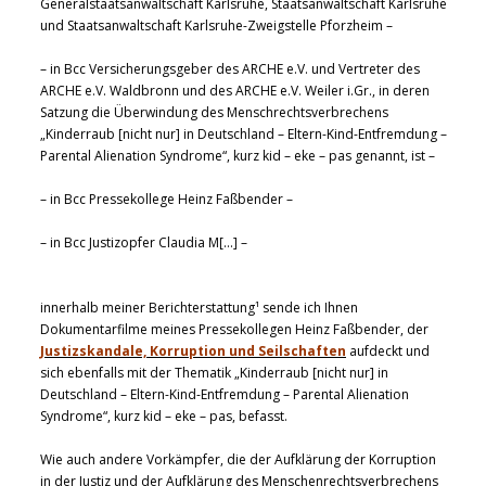
Generalstaatsanwaltschaft Karlsruhe, Staatsanwaltschaft Karlsruhe
und Staatsanwaltschaft Karlsruhe-Zweigstelle Pforzheim –
– in Bcc Versicherungsgeber des ARCHE e.V. und Vertreter des
ARCHE e.V. Waldbronn und des ARCHE e.V. Weiler i.Gr., in deren
Satzung die Überwindung des Menschrechtsverbrechens
„Kinderraub [nicht nur] in Deutschland – Eltern-Kind-Entfremdung –
Parental Alienation Syndrome“, kurz kid – eke – pas genannt, ist –
– in Bcc Pressekollege Heinz Faßbender –
– in Bcc Justizopfer Claudia M[…] –
innerhalb meiner Berichterstattung¹ sende ich Ihnen
Dokumentarfilme meines Pressekollegen Heinz Faßbender, der
Justizskandale, Korruption und Seilschaften
aufdeckt und
sich ebenfalls mit der Thematik „Kinderraub [nicht nur] in
Deutschland – Eltern-Kind-Entfremdung – Parental Alienation
Syndrome“, kurz kid – eke – pas, befasst.
Wie auch andere Vorkämpfer, die der Aufklärung der Korruption
in der Justiz und der Aufklärung des Menschenrechtsverbrechens