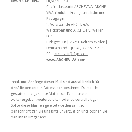
NACHRICHTEN
….
Engagement),
Chefredakteurin ARCHEVIVA, ARCHE
VIVA Youtube, Freie Journalistin und
Pädagogin,
1. Vorsitzende ARCHE e.V.
Waldbronn und ARCHE e.V. Weiler
i.Gr..
Birkigstr. 18 | 75210 Keltern-Weiler |
Deutschland | [0049] 72 36 – 98 10
00 |
archezeit[ät]gmx.de
www.ARCHEVIVA.com
Inhalt und Anhänge dieser Mail sind ausschließlich für
den/die benannten Adressaten bestimmt. Es ist nicht
gestattet, die gesamte Mail, noch Teile daraus
weiterzugeben, weiterzuleiten oder zu vervielfältigen.
Sollte diese Mail fehlgeleitet worden sein, so
benachrichtigen Sie uns bitte unverzüglich und löschen Sie
den Inhalt umgehend.