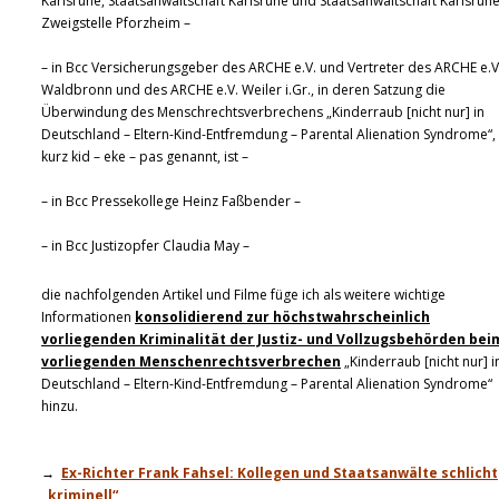
Karlsruhe, Staatsanwaltschaft Karlsruhe und Staatsanwaltschaft Karlsruhe
Zweigstelle Pforzheim –
– in Bcc Versicherungsgeber des ARCHE e.V. und Vertreter des ARCHE e.V
Waldbronn und des ARCHE e.V. Weiler i.Gr., in deren Satzung die
Überwindung des Menschrechtsverbrechens „Kinderraub [nicht nur] in
Deutschland – Eltern-Kind-Entfremdung – Parental Alienation Syndrome“,
kurz kid – eke – pas genannt, ist –
– in Bcc Pressekollege Heinz Faßbender –
– in Bcc Justizopfer Claudia May –
die nachfolgenden Artikel und Filme füge ich als weitere wichtige
Informationen
konsolidierend zur höchstwahrscheinlich
vorliegenden Kriminalität der Justiz- und Vollzugsbehörden bei
vorliegenden Menschenrechtsverbrechen
„Kinderraub [nicht nur] i
Deutschland – Eltern-Kind-Entfremdung – Parental Alienation Syndrome“
hinzu.
→
Ex-Richter Frank Fahsel: Kollegen und Staatsanwälte schlicht
„kriminell“