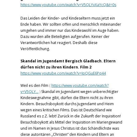
https://www.youtube.com/watch?v=V5QLYvXaYcQ&t=0s
Das Leiden der Kinder- und Kindeseltern muss jetzt ein
Ende haben. Wir sollten offen und menschlich miteinander
umgehen und immer nur das Kindeswohl im Auge haben.
Dazu wurden alle Beteiligten aufgerufen. Keiner der
Verantwortlichen hat reagiert. Deshalb diese
Veröffentlichung.
Skandal im Jugendamt Bergisch Gladbach. Eltern
dürfen nicht zu ihren Kindern. Film 2
https://www.youtube.com/watch?v=IpQGuE6Pq44
Weil es den Film
(
https://www.youtube.com/watch?
v=V5QLY…
)
Skandal im Jugendamt wegen unberechtigter
Kindeswegnahme gibt, dürfen die Eltern nicht zu ihren
Kindern. Besuchsboykott durchs Jugendamt und Heim
wegen eines kritischen Films. Das ist Deutschland wie
Russland es z.Z. lebt! Zurück in die Zukunft der Inquisition!
Besuchsboykott als Mittel der Inquisition im Mariengewand
und im Namen in Jesus Christus ist das Schändlichste was
diese autoritären „Christen“ den Kindern und Eltern an