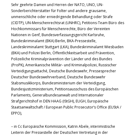
Sehr geehrte Damen und Herren der NATO, UNO, UN-
Sonderberichterstatter für Folter und andere grausame,
unmenschliche oder erniedrigende Behandlung oder Strafe
(CIDTP), UN-Menschenrechtsrat (UNHRC), Petitions-Team Büro des
Hochkommissars für Menschenrechte, Büro der Vereinten
Nationen in Genf, Bundesverfassungsgericht Karlsruhe,
Bundeskriminalamt (BKA) Berlin, BKA-Pressestelle,
Landeskriminalamt Stuttgart (LKA), Bundeskriminalamt Wiesbaden
(BKA) und Polizei Berlin, Öffentlichkeitsarbeit und Prävention,
Polizeiliche Kriminalprävention der Länder und des Bundes
(ProPK), Amerikanische Militär- und Kriminalpolizei, Russischer
Verteidigungsattaché, Deutsche Bundeswehr, Pressesprecher
Deutscher Bundeswehrverband, Deutsche Bundeswehr
Stabsmusikkorps, Bundesministerium der Verteidigung,
Bundesjustizministerium, Petitionsausschuss des Europäischen
Parlaments, Generalbundesanwalt und Internationaler
Strafgerichtshof in DEN HAAG (IStGH), EUGH, Europäische
Staatsanwaltschaft / European Public Prosecutor’s Office (EUStA /
EPPO),
– in Cc Europäische Kommission, Katrin Abele, interimistische
Leiterin der Pressestelle der Deutschen Vertretung in der