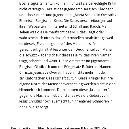
Boshaftigkeiten antun können, nur weil sie berechtigte Kritik
nicht vertragen. Das ist das Jugendamt Bergisch Gladbach
und das Kinder- und Jugendheim „Maria Schutz“ in Overath /
Rheinisch Bergischer Kreis. Die Selbstbeschreibungen auf
ihren Webseiten im Internet sind Schall und Rauch. Mal
sehen was die Heimaufsicht des RBK dazu sagt oder
wahrscheinlich nichts dazu festzustellen beabsichtigt, weil
es dieses „Erziehungsmittel“ des Mittelalters für
gerechtfertigt hält. Alles unter den Deckmantel von Maria
die schützt – aber sich für dieses Heim, das ihren Namen
trägt, schämt und weint. Diese Amtstäter im Jugendamt
Bergisch Gladbach und die Pflegesatz-Brüder im Namen
Christus Jesus aus Overath haben nichts mehr mit der
zivilisatorischen Gesellschaft zu tun. Diese Krieger für ihre
eigene Norm der Menschenverachtung werden nicht in das
Himmelreich kommen. Damit haben diese „Kreuzritter“
gegen die Nächstenliebe und alles was die Geburt von
Jesus Christus noch ausmacht für ihr eigenes Schmoren in
der Hölle gesorgt.
Bereits mit dem Film „Schurkenstaat gegen Erfurter SED- Opfer