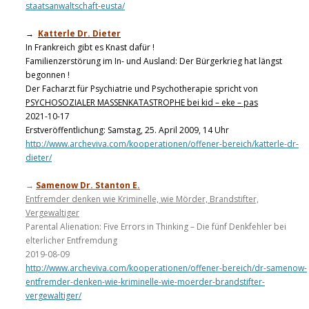
staatsanwaltschaft-eusta/
→
Katterle Dr. Dieter
In Frankreich gibt es Knast dafür !
Familienzerstörung im In- und Ausland: Der Bürgerkrieg hat längst
begonnen !
Der Facharzt für Psychiatrie und Psychotherapie spricht von
PSYCHOSOZIALER MASSENKATASTROPHE bei kid – eke – pas
2021-10-17
Erstveröffentlichung: Samstag, 25. April 2009, 14 Uhr
http://www.archeviva.com/kooperationen/offener-bereich/katterle-dr-
dieter/
→
Samenow Dr. Stanton E.
Entfremder denken wie Kriminelle, wie Mörder, Brandstifter,
Vergewaltiger
Parental Alienation: Five Errors in Thinking – Die fünf Denkfehler bei
elterlicher Entfremdung
2019-08-09
http://www.archeviva.com/kooperationen/offener-bereich/dr-samenow-
entfremder-denken-wie-kriminelle-wie-moerder-brandstifter-
vergewaltiger/