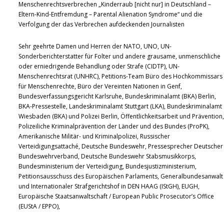
Menschenrechtsverbrechen „Kinderraub [nicht nur] in Deutschland –
Eltern-Kind-Entfremdung – Parental Alienation Syndrome“ und die
Verfolgung der das Verbrechen aufdeckenden Journalisten
Sehr geehrte Damen und Herren der NATO, UNO, UN-
Sonderberichterstatter für Folter und andere grausame, unmenschliche
oder erniedrigende Behandlung oder Strafe (CIDTP), UN-
Menschenrechtsrat (UNHRC), Petitions-Team Büro des Hochkommissars
für Menschenrechte, Büro der Vereinten Nationen in Genf,
Bundesverfassungsgericht Karlsruhe, Bundeskriminalamt (BKA) Berlin,
BKA-Pressestelle, Landeskriminalamt Stuttgart (LKA), Bundeskriminalamt
Wiesbaden (BKA) und Polizei Berlin, Öffentlichkeitsarbeit und Prävention,
Polizeiliche Kriminalprävention der Länder und des Bundes (ProPK),
Amerikanische Militär- und Kriminalpolizei, Russischer
Verteidigungsattaché, Deutsche Bundeswehr, Pressesprecher Deutscher
Bundeswehrverband, Deutsche Bundeswehr Stabsmusikkorps,
Bundesministerium der Verteidigung, Bundesjustizministerium,
Petitionsausschuss des Europäischen Parlaments, Generalbundesanwalt
und Internationaler Strafgerichtshof in DEN HAAG (IStGH), EUGH,
Europäische Staatsanwaltschaft / European Public Prosecutor’s Office
(EUStA / EPPO),