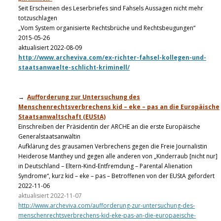
Seit Erscheinen des Leserbriefes sind Fahsels Aussagen nicht mehr
totzuschlagen
„Vom System organisierte Rechtsbrüche und Rechtsbeugungen“
2015-05-26
aktualisiert 2022-08-09
http://www.archeviva.com/ex-richter-fahsel-kollegen-und-
staatsanwaelte-schlicht-kriminell/
→
Aufforderung zur Untersuchung des
Menschenrechtsverbrechens kid – eke – pas an die Europäische
Staatsanwaltschaft (EUStA)
Einschreiben der Präsidentin der ARCHE an die erste Europäische
Generalstaatsanwältin
Aufklärung des grausamen Verbrechens gegen die Freie Journalistin
Heiderose Manthey und gegen alle anderen von „Kinderraub [nicht nur]
in Deutschland – Eltern-Kind-Entfremdung – Parental Alienation
Syndrome“, kurz kid – eke – pas – Betroffenen von der EUStA gefordert
2022-11-06
aktualisiert 2022-11-07
http://www.archeviva.com/aufforderung-zur-untersuchung-des-
menschenrechtsverbrechens-kid-eke-pas-an-die-europaeische-