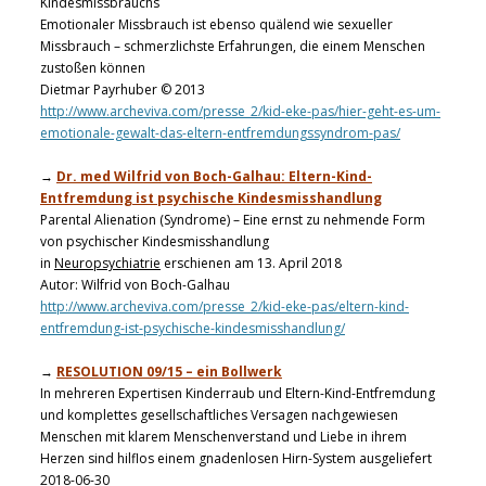
Kindesmissbrauchs
Emotionaler Missbrauch ist ebenso quälend wie sexueller
Missbrauch – schmerzlichste Erfahrungen, die einem Menschen
zustoßen können
Dietmar Payrhuber © 2013
http://www.archeviva.com/presse_2/kid-eke-pas/hier-geht-es-um-
emotionale-gewalt-das-eltern-entfremdungssyndrom-pas/
→
Dr. med Wilfrid von Boch-Galhau: Eltern-Kind-
Entfremdung ist psychische Kindesmisshandlung
Parental Alienation (Syndrome) – Eine ernst zu nehmende Form
von psychischer Kindesmisshandlung
in
Neuropsychiatrie
erschienen am 13. April 2018
Autor: Wilfrid von Boch-Galhau
http://www.archeviva.com/presse_2/kid-eke-pas/eltern-kind-
entfremdung-ist-psychische-kindesmisshandlung/
→
RESOLUTION 09/15 – ein Bollwerk
In mehreren Expertisen Kinderraub und Eltern-Kind-Entfremdung
und komplettes gesellschaftliches Versagen nachgewiesen
Menschen mit klarem Menschenverstand und Liebe in ihrem
Herzen sind hilflos einem gnadenlosen Hirn-System ausgeliefert
2018-06-30