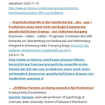
aktualisiert 2022-11-13
http://www.archeviva.com/kooperationen/deutscher-
bundestag/resolution-0915-ein-bollwerk/
→
Staatliche Eingriffe in die Familie bei kid – eke – pas =
Produktion eines noch nicht umfänglich bewussten
gesellschaftlichen Dramas – mit tödlichem Ausgang
Emotionen – Fakten – Zahlen – Prognosen: Frontmann des VAfK
Karlsruhe zur Überwindung von Kindesraub und Entfremdung
Dringend in Erinnerung rufen: Franzjörg Kriegs
Vortrag in der
Gießener Akademischen Gesellschaft aus 2014
2016-11-18
http://www.archeviva.com/kooperationen/offener-
bereich/krieg-franzjoerg/staatliche-eingriffe-in-die-
familie-bei-kid-eke-pas-produktion-eines-noch-nicht-
umfaenglich-bewussten-gesellschaftlichen-dramas-mit-
toedlichem-ausgang-2/
→
„25 Million Parents are being erased in North America“
Erasing Family Documentary
Jennifer Harman
,
associate professor of psychology at
Colorado State University
:
Victims of behaviors that lead to