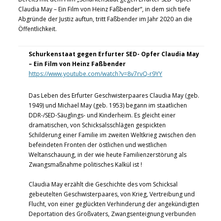
Claudia May – Ein Film von Heinz Faßbender“, in dem sich tiefe
Abgründe der Justiz auftun, tritt Faßbender im Jahr 2020 an die
Öffentlichkeit.
Schurkenstaat gegen Erfurter SED- Opfer Claudia May
– Ein Film von Heinz Faßbender
https://www.youtube.com/watch?v=8v7rvQ-r9YY
Das Leben des Erfurter Geschwisterpaares Claudia May (geb.
1949) und Michael May (geb. 1953) begann im staatlichen
DDR-/SED-Säuglings- und Kinderheim. Es gleicht einer
dramatischen, von Schicksalsschlägen gespickten
Schilderung einer Familie im zweiten Weltkrieg zwischen den
befeindeten Fronten der östlichen und westlichen
Weltanschauung, in der wie heute Familienzerstörung als
Zwangsmaßnahme politisches Kalkül ist !
Claudia May erzählt die Geschichte des vom Schicksal
gebeutelten Geschwisterpaares, von Krieg, Vertreibung und
Flucht, von einer geglückten Verhinderung der angekündigten
Deportation des Großvaters, Zwangsenteignung verbunden