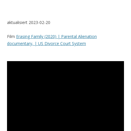
aktualisiert 2023-02-20
Film
Erasing Family (2020) | Parental Alienation
documentary, | US Divorce Court System