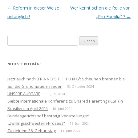
Beitrags-
←
Reform in dieser Weise
Wer kennt schon die Rolle von
Navigation
untauglich !
„Pro Familia“ ?
→
Suchen
nach:
NEUESTE BEITRÄGE
Jetzt auch noch B R A N D S T I F T U N G¹: Scheunen brennen bis
auf die Grundmauern nieder
13. Oktober 2024
UNSERE AUFGABE
19. Juni 2024
Siebte internationale Konferenz zu Shared Parenting (ICSP) in
Brasilien im April 2025
18. Juni 2024
Bundesgerichtshof bestätigt Verurteilung im
„Zwillingsschwestern-Prozess“
15. Juni 2024
Zu deinem 36. Geburtstag
13. Juni 2024