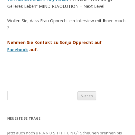
Geileres Leben“ MIND REVOLUTION – Next Level
Wollen Sie, dass Frau Opprecht ein Interview mit Ihnen macht
?
Nehmen Sie Kontakt zu Sonja Opprecht
auf
Facebook
auf.
Suchen
nach:
NEUESTE BEITRÄGE
Jetzt auch noch B R A N D S T I F T U N G¹: Scheunen brennen bis