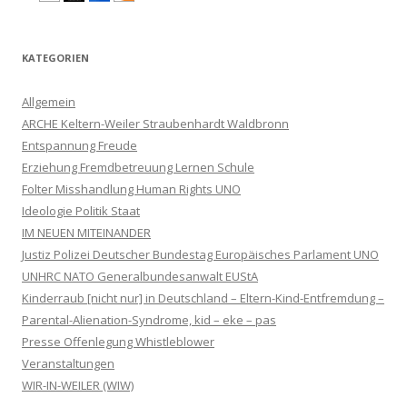
KATEGORIEN
Allgemein
ARCHE Keltern-Weiler Straubenhardt Waldbronn
Entspannung Freude
Erziehung Fremdbetreuung Lernen Schule
Folter Misshandlung Human Rights UNO
Ideologie Politik Staat
IM NEUEN MITEINANDER
Justiz Polizei Deutscher Bundestag Europäisches Parlament UNO
UNHRC NATO Generalbundesanwalt EUStA
Kinderraub [nicht nur] in Deutschland – Eltern-Kind-Entfremdung –
Parental-Alienation-Syndrome, kid – eke – pas
Presse Offenlegung Whistleblower
Veranstaltungen
WIR-IN-WEILER (WIW)