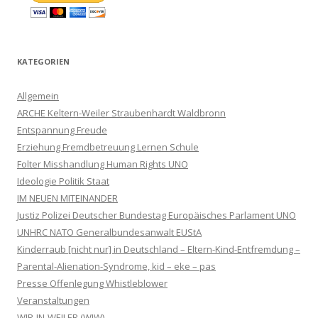
KATEGORIEN
Allgemein
ARCHE Keltern-Weiler Straubenhardt Waldbronn
Entspannung Freude
Erziehung Fremdbetreuung Lernen Schule
Folter Misshandlung Human Rights UNO
Ideologie Politik Staat
IM NEUEN MITEINANDER
Justiz Polizei Deutscher Bundestag Europäisches Parlament UNO
UNHRC NATO Generalbundesanwalt EUStA
Kinderraub [nicht nur] in Deutschland – Eltern-Kind-Entfremdung –
Parental-Alienation-Syndrome, kid – eke – pas
Presse Offenlegung Whistleblower
Veranstaltungen
WIR-IN-WEILER (WIW)